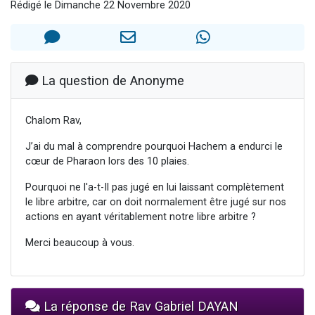
Rédigé le Dimanche 22 Novembre 2020
11 personnes viennent de demander une bénédiction
Il reste 49 places pour étudier en groupe sur Zoom
3 personnes viennent de faire un don pour Diane, 80 ans, dans un appartement insalubre
2 personnes viennent de nous rejoindre sur WhatsApp
La question de Anonyme
2 personnes viennent de faire un don pour Tsédaka : pauvres d'Israel
Chalom Rav,
J’ai du mal à comprendre pourquoi Hachem a endurci le
cœur de Pharaon lors des 10 plaies.
Pourquoi ne l'a-t-Il pas jugé en lui laissant complètement
le libre arbitre, car on doit normalement être jugé sur nos
actions en ayant véritablement notre libre arbitre ?
Merci beaucoup à vous.
La réponse de Rav Gabriel DAYAN