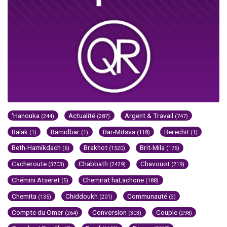
'Hanouka
Actualité
Argent & Travail
(244)
(287)
(747)
Balak
Bamidbar
Bar-Mitsva
Berechit
(1)
(1)
(118)
(1)
Beth-Hamikdach
Brakhot
Brit-Mila
(6)
(1520)
(176)
Cacheroute
Chabbath
Chavouot
(3703)
(2429)
(219)
Chémini Atseret
Chemirat haLachone
(5)
(188)
Chemita
Chiddoukh
Communauté
(135)
(201)
(3)
Compte du Omer
Conversion
Couple
(264)
(303)
(298)