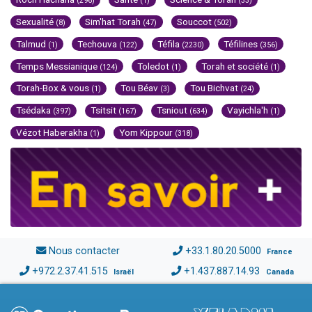
(296)
(1)
(33)
Sexualité
Sim'hat Torah
Souccot
(8)
(47)
(502)
Talmud
Techouva
Téfila
Téfilines
(1)
(122)
(2230)
(356)
Temps Messianique
Toledot
Torah et société
(124)
(1)
(1)
Torah-Box & vous
Tou Béav
Tou Bichvat
(1)
(3)
(24)
Tsédaka
Tsitsit
Tsniout
Vayichla'h
(397)
(167)
(634)
(1)
Vézot Haberakha
Yom Kippour
(1)
(318)
Nous contacter
+33.1.80.20.5000
France
+972.2.37.41.515
+1.437.887.14.93
Israël
Canada