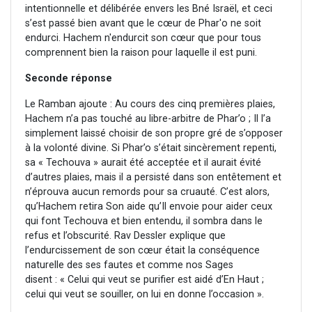
intentionnelle et délibérée envers les Bné Israël, et ceci
s’est passé bien avant que le cœur de Phar'o ne soit
endurci. Hachem n'endurcit son cœur que pour tous
comprennent bien la raison pour laquelle il est puni.
Seconde réponse
Le Ramban ajoute : Au cours des cinq premières plaies,
Hachem n’a pas touché au libre-arbitre de Phar’o ; Il l’a
simplement laissé choisir de son propre gré de s’opposer
à la volonté divine. Si Phar’o s’était sincèrement repenti,
sa « Techouva » aurait été acceptée et il aurait évité
d’autres plaies, mais il a persisté dans son entêtement et
n’éprouva aucun remords pour sa cruauté. C’est alors,
qu’Hachem retira Son aide qu’Il envoie pour aider ceux
qui font Techouva et bien entendu, il sombra dans le
refus et l’obscurité. Rav Dessler explique que
l’endurcissement de son cœur était la conséquence
naturelle des ses fautes et comme nos Sages
disent : « Celui qui veut se purifier est aidé d’En Haut ;
celui qui veut se souiller, on lui en donne l’occasion ».