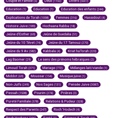
Couple et Famille
Deuil
Divers
(5)
(1102)
(5037)
Education
Education
Education des enfants
(1)
(1)
(244)
Explications de Torah
Femmes
Hassidout
(1058)
(316)
(4)
Histoire Juive
Hochaana Rabba
(189)
(18)
Jeûne d'Esther
Jeûne de Guedalia
(69)
(51)
Jeûne du 10 Tévet
Jeûne du 17 Tamouz
(74)
(270)
Jeûne du 9 Av
Kabbala
Kriat haTorah
(582)
(4)
(220)
Lag Baomer
Le sens des prénoms hébraïques
(29)
(2)
Limoud Torah
Mariage
Mélanges lait/viande
(371)
(772)
(1)
Middot
Moussar
Musique juive
(69)
(154)
(1)
Non-Juifs
Nos Sages
Pensée Juive
(249)
(131)
(3087)
Pessah
Pourim
Prières
(1508)
(274)
(3)
Pureté Familiale
Relations & Pudeur
(578)
(528)
Respect des Parents
Roch 'Hodech
(247)
(4)
Roch Hachana
Santé
Science & Torah