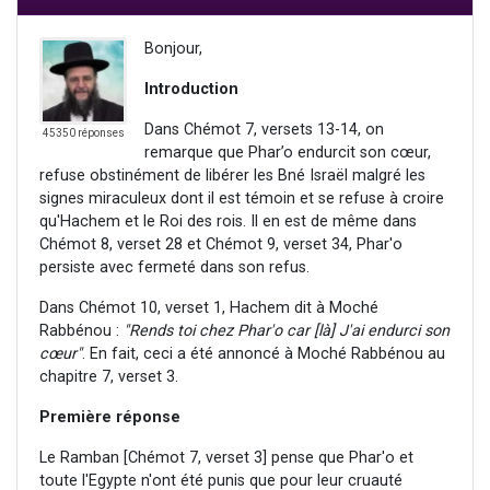
Bonjour,
Introduction
Dans Chémot 7, versets 13-14, on
45350 réponses
remarque que Phar’o endurcit son cœur,
refuse obstinément de libérer les Bné Israël malgré les
signes miraculeux dont il est témoin et se refuse à croire
qu'Hachem et le Roi des rois. Il en est de même dans
Chémot 8, verset 28 et Chémot 9, verset 34, Phar'o
persiste avec fermeté dans son refus.
Dans Chémot 10, verset 1, Hachem dit à Moché
Rabbénou :
"Rends toi chez Phar'o car [là] J'ai endurci son
cœur"
. En fait, ceci a été annoncé à Moché Rabbénou au
chapitre 7, verset 3.
Première réponse
Le Ramban [Chémot 7, verset 3] pense que Phar'o et
toute l'Egypte n'ont été punis que pour leur cruauté