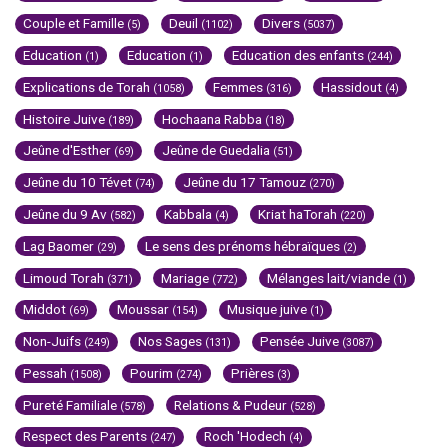
Couple et Famille
Deuil
Divers
(5)
(1102)
(5037)
Education
Education
Education des enfants
(1)
(1)
(244)
Explications de Torah
Femmes
Hassidout
(1058)
(316)
(4)
Histoire Juive
Hochaana Rabba
(189)
(18)
Jeûne d'Esther
Jeûne de Guedalia
(69)
(51)
Jeûne du 10 Tévet
Jeûne du 17 Tamouz
(74)
(270)
Jeûne du 9 Av
Kabbala
Kriat haTorah
(582)
(4)
(220)
Lag Baomer
Le sens des prénoms hébraïques
(29)
(2)
Limoud Torah
Mariage
Mélanges lait/viande
(371)
(772)
(1)
Middot
Moussar
Musique juive
(69)
(154)
(1)
Non-Juifs
Nos Sages
Pensée Juive
(249)
(131)
(3087)
Pessah
Pourim
Prières
(1508)
(274)
(3)
Pureté Familiale
Relations & Pudeur
(578)
(528)
Respect des Parents
Roch 'Hodech
(247)
(4)