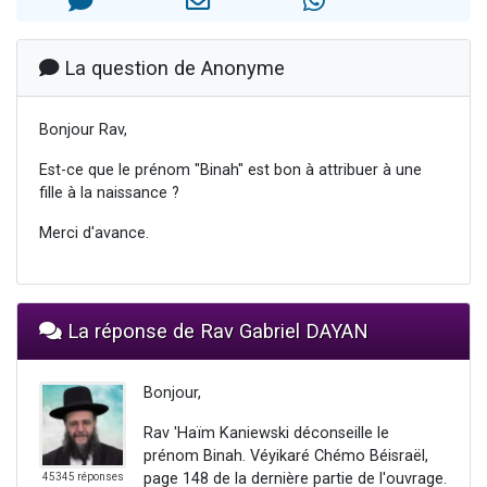
Il reste 49 places pour étudier en groupe sur Zoom
12 nouvelles musiques dans Torah-Box Music
La question de Anonyme
3 personnes viennent de nous rejoindre sur WhatsApp
2 personnes viennent de nous rejoindre sur WhatsApp
Bonjour Rav,
2 personnes viennent de nous rejoindre sur WhatsApp
Est-ce que le prénom "Binah" est bon à attribuer à une
fille à la naissance ?
Merci d'avance.
La réponse de Rav Gabriel DAYAN
Bonjour,
Rav 'Haïm Kaniewski déconseille le
prénom Binah. Véyikaré Chémo Béisraël,
page 148 de la dernière partie de l'ouvrage.
45345 réponses