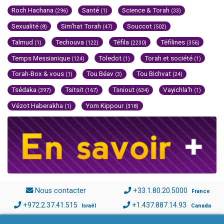
Roch Hachana
Santé
Science & Torah
(296)
(1)
(33)
Sexualité
Sim'hat Torah
Souccot
(8)
(47)
(502)
Talmud
Techouva
Téfila
Téfilines
(1)
(122)
(2230)
(356)
Temps Messianique
Toledot
Torah et société
(124)
(1)
(1)
Torah-Box & vous
Tou Béav
Tou Bichvat
(1)
(3)
(24)
Tsédaka
Tsitsit
Tsniout
Vayichla'h
(397)
(167)
(634)
(1)
Vézot Haberakha
Yom Kippour
(1)
(318)
Nous contacter
+33.1.80.20.5000
France
+972.2.37.41.515
+1.437.887.14.93
Israël
Canada