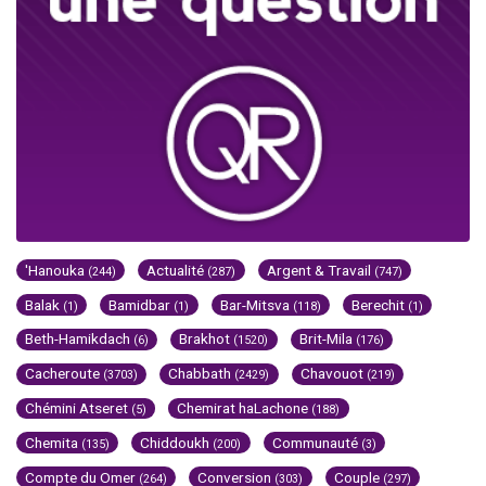
'Hanouka
Actualité
Argent & Travail
(244)
(287)
(747)
Balak
Bamidbar
Bar-Mitsva
Berechit
(1)
(1)
(118)
(1)
Beth-Hamikdach
Brakhot
Brit-Mila
(6)
(1520)
(176)
Cacheroute
Chabbath
Chavouot
(3703)
(2429)
(219)
Chémini Atseret
Chemirat haLachone
(5)
(188)
Chemita
Chiddoukh
Communauté
(135)
(200)
(3)
Compte du Omer
Conversion
Couple
(264)
(303)
(297)