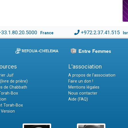
+33.1.80.20.5000
+972.2.37.41.515
France
Is
ources
L'association
ier Juif
A propos de l'association
(livre de prière)
Faire un don !
es de Chabbath
Mentions légales
 Torah-Box
Nous contacter
tion
Aide (FAQ)
t Torah-Box
 Version