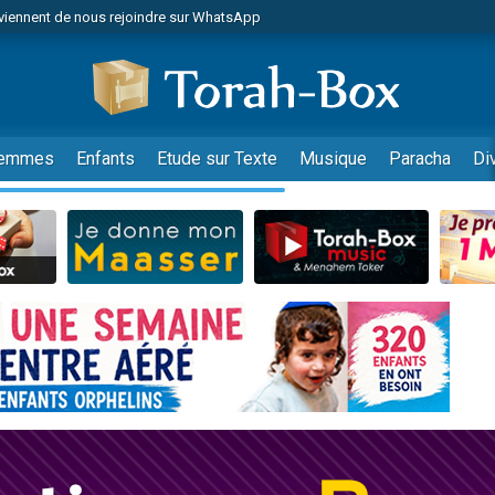
viennent de nous rejoindre sur WhatsApp
viennent de nous rejoindre sur WhatsApp
de donner son Maasser
es viennent de faire un don pour 5 jours de vacances aux Orphelins
es viennent de faire un don pour Diane, 80 ans, dans un appartement insalub
emmes
Enfants
Etude sur Texte
Musique
Paracha
Di
 viennent de demander une bénédiction
viennent de nous rejoindre sur WhatsApp
nnes viennent de faire un don pour Sauvez la jambe de Yohan
49 places pour étudier en groupe sur Zoom
lles musiques dans Torah-Box Music
viennent de nous rejoindre sur WhatsApp
viennent de nous rejoindre sur WhatsApp
viennent de nous rejoindre sur WhatsApp
les musiques dans Torah-Box Music
es viennent de faire un don pour Tsédaka : pauvres d'Israel