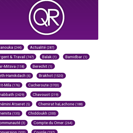
Hanouka
Actualité
(244)
(287)
rgent & Travail
Balak
Bamidbar
(747)
(1)
(1)
ar-Mitsva
Berechit
(118)
(1)
eth-Hamikdach
Brakhot
(6)
(1520)
rit-Mila
Cacheroute
(176)
(3703)
habbath
Chavouot
(2429)
(219)
hémini Atseret
Chemirat haLachone
(5)
(188)
hemita
Chiddoukh
(135)
(200)
ommunauté
Compte du Omer
(3)
(264)
onversion
Couple
(303)
(297)