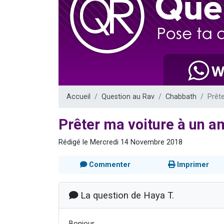
Nouvelle émis
61 personnes
Ariel vient 
Il reste 
Eva vient de
Accueil
Question au Rav
Chabbath
Prêt
Prêter ma voiture à un a
Rédigé le Mercredi 14 Novembre 2018
Commenter
Imprimer
La question de Haya T.
Bonjour,