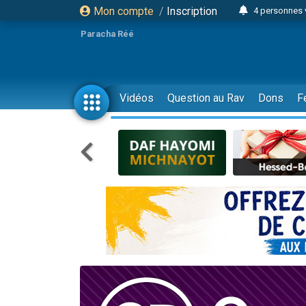
Mon compte
/
Inscription
4 personnes 
3 personnes 
Paracha Réé
Odaya vient 
3 personn
3 personn
Vidéos
Question au Rav
Dons
F
13 personnes
2 personnes 
30 perso
Il reste 
12 nouve
3 personnes 
2 personnes 
3 personnes 
2 nouvel
8 personn