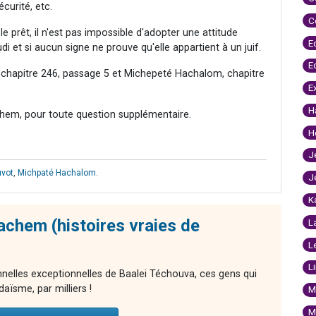
curité, etc.
C
e prêt, il n'est pas impossible d'adopter une attitude
E
udi et si aucun signe ne prouve qu'elle appartient à un juif.
E
, chapitre 246, passage 5 et Michepeté Hachalom, chapitre
E
H
hem, pour toute question supplémentaire.
H
J
uvot
,
Michpaté Hachalom
.
J
K
chem (histoires vraies de
L
L
L
nnelles exceptionnelles de Baalei Téchouva, ces gens qui
aïsme, par milliers !
M
M