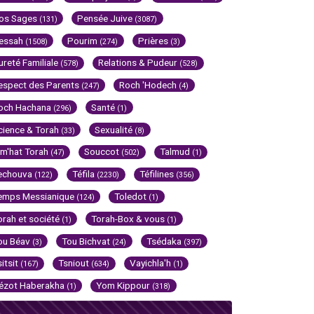
os Sages
Pensée Juive
(131)
(3087)
essah
Pourim
Prières
(1508)
(274)
(3)
ureté Familiale
Relations & Pudeur
(578)
(528)
espect des Parents
Roch 'Hodech
(247)
(4)
och Hachana
Santé
(296)
(1)
cience & Torah
Sexualité
(33)
(8)
im'hat Torah
Souccot
Talmud
(47)
(502)
(1)
echouva
Téfila
Téfilines
(122)
(2230)
(356)
emps Messianique
Toledot
(124)
(1)
orah et société
Torah-Box & vous
(1)
(1)
ou Béav
Tou Bichvat
Tsédaka
(3)
(24)
(397)
sitsit
Tsniout
Vayichla'h
(167)
(634)
(1)
ézot Haberakha
Yom Kippour
(1)
(318)