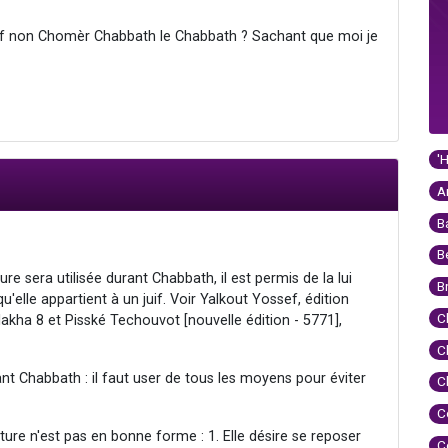
juif non Chomèr Chabbath le Chabbath ? Sachant que moi je
'
A
B
B
iture sera utilisée durant Chabbath, il est permis de la lui
B
u'elle appartient à un juif. Voir Yalkout Yossef, édition
C
akha 8 et Pisské Techouvot [nouvelle édition - 5771],
C
urant Chabbath : il faut user de tous les moyens pour éviter
C
C
ture n'est pas en bonne forme : 1. Elle désire se reposer
C