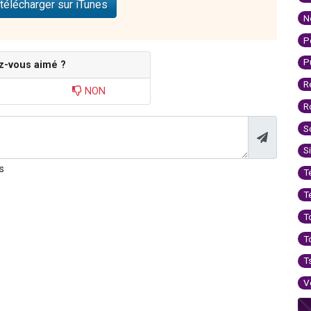
télécharger sur iTunes
N
P
P
z-vous aimé ?
R
NON
R
S
S
s
T
T
T
T
T
V