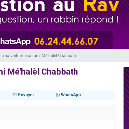
sion radio : Visions de grandeur n°104 : Le Chabbath et le Birkat Hamazone à 
 viennent de demander une bénédiction
de donner son Maasser
49 places pour étudier en groupe sur Zoom
 donner son Maasser
er ma voiture à un ami Mé'halèl Chabbath
mi Mé'halèl Chabbath
Envoyer
WhatsApp