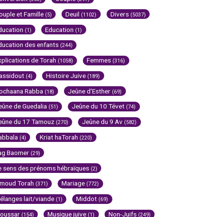
ouple et Famille
Deuil
Divers
(5)
(1102)
(5037)
ducation
Education
(1)
(1)
ducation des enfants
(244)
xplications de Torah
Femmes
(1058)
(316)
assidout
Histoire Juive
(4)
(189)
ochaana Rabba
Jeûne d'Esther
(18)
(69)
eûne de Guedalia
Jeûne du 10 Tévet
(51)
(74)
eûne du 17 Tamouz
Jeûne du 9 Av
(270)
(582)
abbala
Kriat haTorah
(4)
(220)
ag Baomer
(29)
e sens des prénoms hébraïques
(2)
imoud Torah
Mariage
(371)
(772)
élanges lait/viande
Middot
(1)
(69)
oussar
Musique juive
Non-Juifs
(154)
(1)
(249)