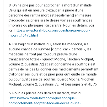
3.
On ne prie pas pour approcher la mort d'un malade.
Celui qui est en mesure d'exaucer la prière d'une
personne désirant la mort est [également] en mesure
d’accepter sa prière si elle désire voir ses souffrances
[morales ou physiques] disparaître. Pour les détails, voir
ici :
https://www.torah-box.com/question/prier-pour-
mourir_15475.html
4.
S’il s’agit d’un malade qui, selon les médecins, n’a
aucune chance de survivre [c.q.f.d. car « parfois », les
médecins ne font pas toujours preuve d'une
transparence totale - Iguerot Moché, ‘Hochen Michpat,
volume 2, question 72] et est condamné à souffrir, il est
permis de ne pas lui donner des médicaments permettant
d’allonger ses jours et de prier pour qu’il quitte ce monde
ou pour qu’il cesse de souffrir. Iguerot Moché, ‘Hochen
Michpat, volume 2, questions 73, 74 [passages 2 et 4], 75.
5.
Pour les prières des derniers instants, voir ici
:
https://www.torah-box.com/question/quel-
comportement-adopter-face-au-deces-d-une-