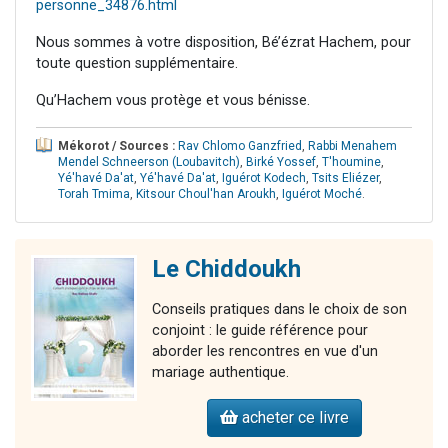
personne_34876.html
Nous sommes à votre disposition, Bé’ézrat Hachem, pour
toute question supplémentaire.
Qu’Hachem vous protège et vous bénisse.
Mékorot / Sources :
Rav Chlomo Ganzfried
,
Rabbi Menahem
Mendel Schneerson (Loubavitch)
,
Birké Yossef
,
T'houmine
,
Yé'havé Da'at
,
Yé'havé Da'at
,
Iguérot Kodech
,
Tsits Eliézer
,
Torah Tmima
,
Kitsour Choul'han Aroukh
,
Iguérot Moché
.
Le Chiddoukh
Conseils pratiques dans le choix de son
conjoint : le guide référence pour
aborder les rencontres en vue d'un
mariage authentique.
acheter ce livre