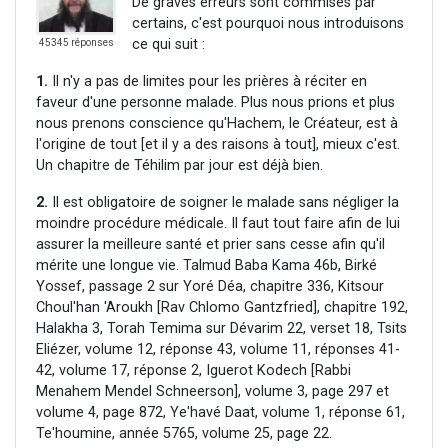
De graves erreurs sont commises par
certains, c'est pourquoi nous introduisons
ce qui suit :
45345 réponses
1.
Il n'y a pas de limites pour les prières à réciter en
faveur d'une personne malade. Plus nous prions et plus
nous prenons conscience qu'Hachem, le Créateur, est à
l'origine de tout [et il y a des raisons à tout], mieux c'est.
Un chapitre de Téhilim par jour est déjà bien.
2.
Il est obligatoire de soigner le malade sans négliger la
moindre procédure médicale. Il faut tout faire afin de lui
assurer la meilleure santé et prier sans cesse afin qu'il
mérite une longue vie. Talmud Baba Kama 46b, Birké
Yossef, passage 2 sur Yoré Déa, chapitre 336, Kitsour
Choul'han 'Aroukh [Rav Chlomo Gantzfried], chapitre 192,
Halakha 3, Torah Temima sur Dévarim 22, verset 18, Tsits
Eliézer, volume 12, réponse 43, volume 11, réponses 41-
42, volume 17, réponse 2, Iguerot Kodech [Rabbi
Menahem Mendel Schneerson], volume 3, page 297 et
volume 4, page 872, Ye'havé Daat, volume 1, réponse 61,
Te'houmine, année 5765, volume 25, page 22.