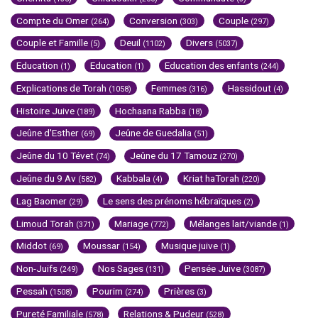
Compte du Omer
Conversion
Couple
(264)
(303)
(297)
Couple et Famille
Deuil
Divers
(5)
(1102)
(5037)
Education
Education
Education des enfants
(1)
(1)
(244)
Explications de Torah
Femmes
Hassidout
(1058)
(316)
(4)
Histoire Juive
Hochaana Rabba
(189)
(18)
Jeûne d'Esther
Jeûne de Guedalia
(69)
(51)
Jeûne du 10 Tévet
Jeûne du 17 Tamouz
(74)
(270)
Jeûne du 9 Av
Kabbala
Kriat haTorah
(582)
(4)
(220)
Lag Baomer
Le sens des prénoms hébraïques
(29)
(2)
Limoud Torah
Mariage
Mélanges lait/viande
(371)
(772)
(1)
Middot
Moussar
Musique juive
(69)
(154)
(1)
Non-Juifs
Nos Sages
Pensée Juive
(249)
(131)
(3087)
Pessah
Pourim
Prières
(1508)
(274)
(3)
Pureté Familiale
Relations & Pudeur
(578)
(528)