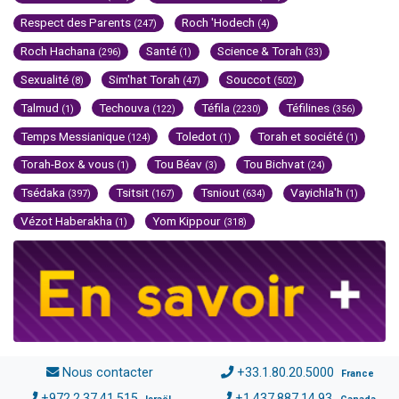
Respect des Parents
Roch 'Hodech
(247)
(4)
Roch Hachana
Santé
Science & Torah
(296)
(1)
(33)
Sexualité
Sim'hat Torah
Souccot
(8)
(47)
(502)
Talmud
Techouva
Téfila
Téfilines
(1)
(122)
(2230)
(356)
Temps Messianique
Toledot
Torah et société
(124)
(1)
(1)
Torah-Box & vous
Tou Béav
Tou Bichvat
(1)
(3)
(24)
Tsédaka
Tsitsit
Tsniout
Vayichla'h
(397)
(167)
(634)
(1)
Vézot Haberakha
Yom Kippour
(1)
(318)
Nous contacter
+33.1.80.20.5000
France
+972.2.37.41.515
+1.437.887.14.93