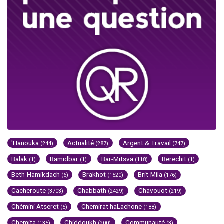
'Hanouka
Actualité
Argent & Travail
(244)
(287)
(747)
Balak
Bamidbar
Bar-Mitsva
Berechit
(1)
(1)
(118)
(1)
Beth-Hamikdach
Brakhot
Brit-Mila
(6)
(1520)
(176)
Cacheroute
Chabbath
Chavouot
(3703)
(2429)
(219)
Chémini Atseret
Chemirat haLachone
(5)
(188)
Chemita
Chiddoukh
Communauté
(135)
(200)
(3)