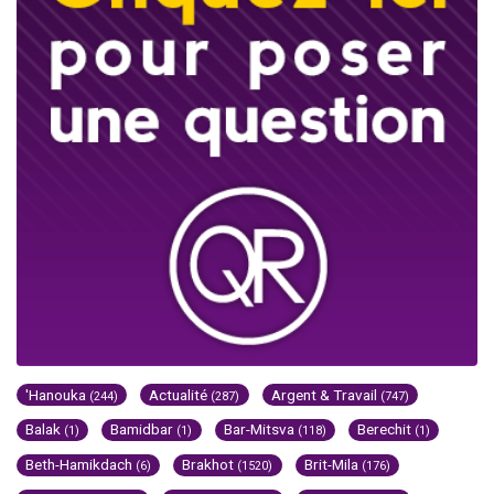
'Hanouka
Actualité
Argent & Travail
(244)
(287)
(747)
Balak
Bamidbar
Bar-Mitsva
Berechit
(1)
(1)
(118)
(1)
Beth-Hamikdach
Brakhot
Brit-Mila
(6)
(1520)
(176)