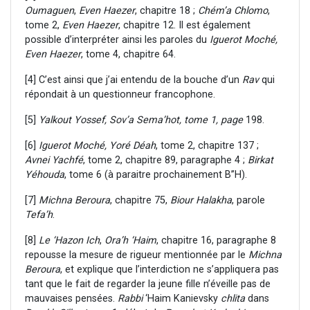
Oumaguen
,
Even Haezer
, chapitre 18 ;
Chém’a Chlomo
,
tome 2,
Even Haezer
, chapitre 12. Il est également
possible d’interpréter ainsi les paroles du
Iguerot Moché,
Even Haezer
, tome 4, chapitre 64.
[4] C’est ainsi que j’ai entendu de la bouche d’un
Rav
qui
répondait à un questionneur francophone.
[5]
Yalkout Yossef, Sov’a Sema’hot, tome 1, page
198.
[6]
Iguerot Moché, Yoré Déah
, tome 2, chapitre 137 ;
Avnei Yachfé
, tome 2, chapitre 89, paragraphe 4 ;
Birkat
Yéhouda
, tome 6 (à paraitre prochainement B’’H).
[7]
Michna Beroura
, chapitre 75,
Biour Halakha
, parole
Tefa’h
.
[8]
Le ‘Hazon Ich
,
Ora’h ‘Haim
, chapitre 16, paragraphe 8
repousse la mesure de rigueur mentionnée par le
Michna
Beroura
, et explique que l’interdiction ne s’appliquera pas
tant que le fait de regarder la jeune fille n’éveille pas de
mauvaises pensées.
Rabbi
‘Haim Kanievsky
chlita
dans