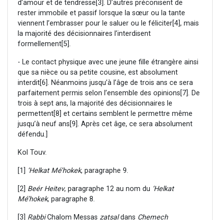
d’amour et de tendresse
[3]. D’autres préconisent de
rester immobile et passif lorsque la sœur ou la tante
viennent l’embrasser pour le saluer ou le féliciter
[4], mais
la majorité des décisionnaires l’interdisent
formellement
[5].
- Le contact physique avec une jeune fille étrangère ainsi
que sa nièce ou sa petite cousine, est absolument
interdit
[6]. Néanmoins jusqu’à l’âge de trois ans ce sera
parfaitement permis selon l’ensemble des opinions
[7]. De
trois à sept ans, la majorité des décisionnaires le
permettent
[8] et certains semblent le permettre même
jusqu’à neuf ans
[9]. Après cet âge, ce sera absolument
défendu.]
Kol Touv.
[1]
‘Helkat Mé’hokek
, paragraphe 9.
[2]
Beér Heitev
, paragraphe 12 au nom du
‘Helkat
Mé’hokek
, paragraphe 8.
[3]
Rabbi
Chalom Messas
zatsal
dans
Chemech