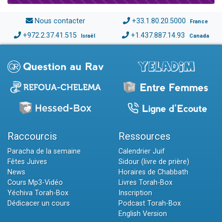
Nous contacter
+33.1.80.20.5000
France
+972.2.37.41.515
+1.437.887.14.93
Israël
Canada
Raccourcis
Ressources
Paracha de la semaine
Calendrier Juif
Fêtes Juives
Sidour (livre de prière)
News
Horaires de Chabbath
Cours Mp3-Vidéo
Livres Torah-Box
Yéchiva Torah-Box
Inscription
Dédicacer un cours
Podcast Torah-Box
English Version