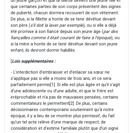
un jeune garçon et que la fillette devient une jeune fille et
que certaines parties de son corps présentent des signes
de puberté, chacun dormira recouvert de son vêtement.
De plus, si la fillette a honte de se tenir dévêtue devant
son père (
s’il doit la laver par exemple
), ou si elle a déjà
été promise à son fiancé depuis son jeune âge (
par des
fiançailles comme il était courant de faire à l’époque
), ou
si la mère a honte de se tenir dévêtue devant son jeune
enfant, ils devront dormir habillés.
[
Lois supplémentaires :
- L’interdiction d’embrasser et d’enlacer sa sœur ne
s’applique pas si elle a moins de trois ans, et ce sera
parfaitement permis
[1]. Si elle est plus âgée et qu’il s’agit
d’une adolescente ou d’une adulte, et que le frère est
irréprochable et n’a pas de mauvaises pensées, certains
commentateurs le permettent
[2]. De plus, certains
décisionnaires contemporains soutiennent qu’à notre
époque, il y a lieu de se montrer plus permissif, du fait
qu’un tel acte relève d’une marque de respect, de
considération et d’estime familiale plutôt que d’un signe