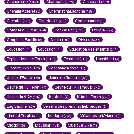
Cacheroute
Chabbath
Chavouot
(3703)
(2429)
(219)
Chémini Atseret
Chemirat haLachone
(5)
(188)
Chemita
Chiddoukh
Communauté
(135)
(200)
(3)
Compte du Omer
Conversion
Couple
(264)
(303)
(297)
Couple et Famille
Deuil
Divers
(5)
(1102)
(5037)
Education
Education
Education des enfants
(1)
(1)
(244)
Explications de Torah
Femmes
Hassidout
(1058)
(316)
(4)
Histoire Juive
Hochaana Rabba
(189)
(18)
Jeûne d'Esther
Jeûne de Guedalia
(69)
(51)
Jeûne du 10 Tévet
Jeûne du 17 Tamouz
(74)
(270)
Jeûne du 9 Av
Kabbala
Kriat haTorah
(582)
(4)
(220)
Lag Baomer
Le sens des prénoms hébraïques
(29)
(2)
Limoud Torah
Mariage
Mélanges lait/viande
(371)
(772)
(1)
Middot
Moussar
Musique juive
(69)
(154)
(1)