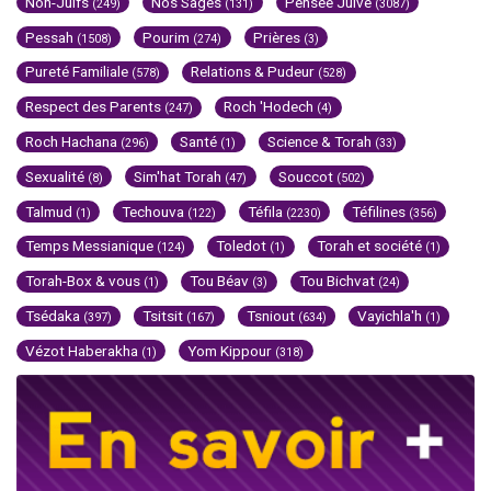
Non-Juifs
Nos Sages
Pensée Juive
(249)
(131)
(3087)
Pessah
Pourim
Prières
(1508)
(274)
(3)
Pureté Familiale
Relations & Pudeur
(578)
(528)
Respect des Parents
Roch 'Hodech
(247)
(4)
Roch Hachana
Santé
Science & Torah
(296)
(1)
(33)
Sexualité
Sim'hat Torah
Souccot
(8)
(47)
(502)
Talmud
Techouva
Téfila
Téfilines
(1)
(122)
(2230)
(356)
Temps Messianique
Toledot
Torah et société
(124)
(1)
(1)
Torah-Box & vous
Tou Béav
Tou Bichvat
(1)
(3)
(24)
Tsédaka
Tsitsit
Tsniout
Vayichla'h
(397)
(167)
(634)
(1)
Vézot Haberakha
Yom Kippour
(1)
(318)