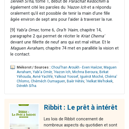
Derekh Si’ha
, tome 1, début de
Parachat Kedochim
a
également cité les paroles du
‘Hazon Ich
et a répondu
oralement qu’il est possible de tenir la main d’une fille
âgée environ de sept ans pour l’aider à traverser la rue.
[9]
Yabi’a Omer
, tome 6,
Ora’h ‘Haim
, chapitre 14,
paragraphe 2 qui permet de réciter le
Kriat Chema'
devant une fillette de neuf ans qui est mal vêtue. Et le
Maguen Avraham
, chapitre 74 met en parallèle la vision et
le contact.
Mékorot / Sources :
Choul'han Aroukh - Even Haézer
,
Maguen
Avraham
,
Yabi'a Omèr
,
'Hazon Ich
,
Michna Beroura
,
Birkat
Yéhouda
,
Avné Yachfé
,
Yalkout Yossef
,
Iguérot Moché
,
Chéma'
Chlomo
,
Chéméch Oumaguen
,
Baèr Hétév
,
'Helkat Me’hokek
,
Dérekh Si’ha
.
Ribbit : Le prêt à intérêt
Les lois de Ribbit concernent de
nombreux aspects du quotidien et sont