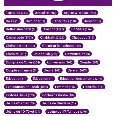
'Hanouka
Actualité
Argent & Travail
(244)
(287)
(747)
Balak
Bamidbar
Bar-Mitsva
Berechit
(1)
(1)
(118)
(1)
Beth-Hamikdach
Brakhot
Brit-Mila
(6)
(1520)
(176)
Cacheroute
Chabbath
Chavouot
(3703)
(2429)
(219)
Chémini Atseret
Chemirat haLachone
(5)
(188)
Chemita
Chiddoukh
Communauté
(135)
(200)
(3)
Compte du Omer
Conversion
Couple
(264)
(303)
(297)
Couple et Famille
Deuil
Divers
(5)
(1102)
(5037)
Education
Education
Education des enfants
(1)
(1)
(244)
Explications de Torah
Femmes
Hassidout
(1058)
(316)
(4)
Histoire Juive
Hochaana Rabba
(189)
(18)
Jeûne d'Esther
Jeûne de Guedalia
(69)
(51)
Jeûne du 10 Tévet
Jeûne du 17 Tamouz
(74)
(270)