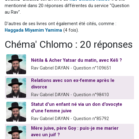
Il reste 49 places pour étudier en groupe sur Zoom
mentionné dans 20 réponses différentes du service "Question
au Rav".
12 nouvelles musiques dans Torah-Box Music
D'autres de ses livres ont également été cités, comme :
3 personnes viennent de nous rejoindre sur WhatsApp
Haggada Miyamim Yamima
(4 fois).
2 personnes viennent de nous rejoindre sur WhatsApp
Chéma' Chlomo : 20 réponses
2 personnes viennent de nous rejoindre sur WhatsApp
Nétila & Acher Yatsar du matin, avec Kéli ?
Rav Gabriel DAYAN - Question n°109651
Relations avec son ex-femme après le
divorce
Rav Gabriel DAYAN - Question n°98410
Statut d'un enfant né via un don d'ovocyte
d'une femme juive
Rav Gabriel DAYAN - Question n°85792
Mère juive, père Goy : puis-je me marier
avec un juif ?