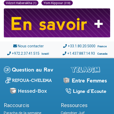
Vézot Haberakha
Yom Kippour
(1)
(318)
Nous contacter
+33.1.80.20.5000
France
+972.2.37.41.515
+1.437.887.14.93
Israël
Canada
Raccourcis
Ressources
Paracha de la semaine
Calendrier Juif