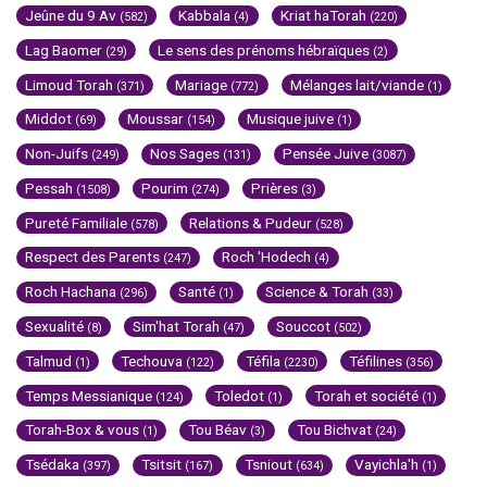
Jeûne du 9 Av
Kabbala
Kriat haTorah
(582)
(4)
(220)
Lag Baomer
Le sens des prénoms hébraïques
(29)
(2)
Limoud Torah
Mariage
Mélanges lait/viande
(371)
(772)
(1)
Middot
Moussar
Musique juive
(69)
(154)
(1)
Non-Juifs
Nos Sages
Pensée Juive
(249)
(131)
(3087)
Pessah
Pourim
Prières
(1508)
(274)
(3)
Pureté Familiale
Relations & Pudeur
(578)
(528)
Respect des Parents
Roch 'Hodech
(247)
(4)
Roch Hachana
Santé
Science & Torah
(296)
(1)
(33)
Sexualité
Sim'hat Torah
Souccot
(8)
(47)
(502)
Talmud
Techouva
Téfila
Téfilines
(1)
(122)
(2230)
(356)
Temps Messianique
Toledot
Torah et société
(124)
(1)
(1)
Torah-Box & vous
Tou Béav
Tou Bichvat
(1)
(3)
(24)
Tsédaka
Tsitsit
Tsniout
Vayichla'h
(397)
(167)
(634)
(1)