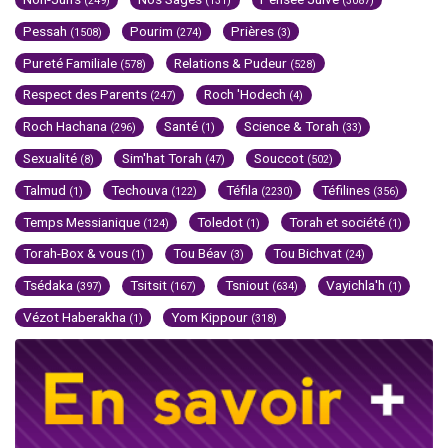
(249)
(131)
(3087)
Pessah
Pourim
Prières
(1508)
(274)
(3)
Pureté Familiale
Relations & Pudeur
(578)
(528)
Respect des Parents
Roch 'Hodech
(247)
(4)
Roch Hachana
Santé
Science & Torah
(296)
(1)
(33)
Sexualité
Sim'hat Torah
Souccot
(8)
(47)
(502)
Talmud
Techouva
Téfila
Téfilines
(1)
(122)
(2230)
(356)
Temps Messianique
Toledot
Torah et société
(124)
(1)
(1)
Torah-Box & vous
Tou Béav
Tou Bichvat
(1)
(3)
(24)
Tsédaka
Tsitsit
Tsniout
Vayichla'h
(397)
(167)
(634)
(1)
Vézot Haberakha
Yom Kippour
(1)
(318)