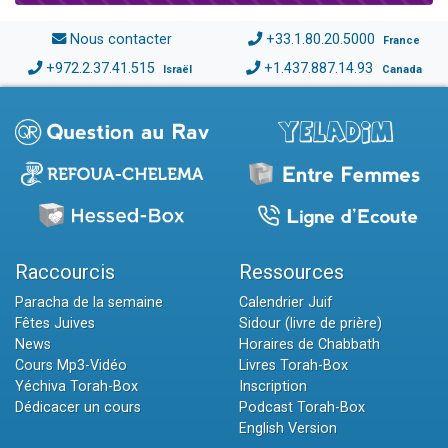
Nous contacter
+33.1.80.20.5000
France
+972.2.37.41.515
+1.437.887.14.93
Israël
Canada
Raccourcis
Ressources
Paracha de la semaine
Calendrier Juif
Fêtes Juives
Sidour (livre de prière)
News
Horaires de Chabbath
Cours Mp3-Vidéo
Livres Torah-Box
Yéchiva Torah-Box
Inscription
Dédicacer un cours
Podcast Torah-Box
English Version