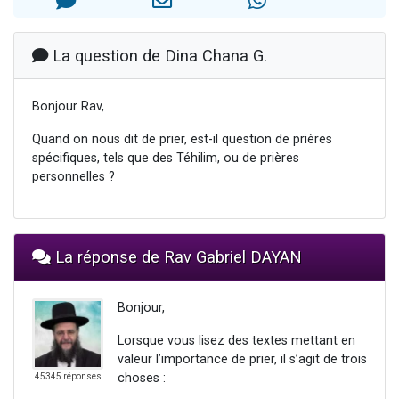
13 personnes viennent de demander une bénédiction
30 personnes viennent de faire un don pour Sauvez la jambe de Yohan
La question de Dina Chana G.
Il reste 49 places pour étudier en groupe sur Zoom
12 nouvelles musiques dans Torah-Box Music
Bonjour Rav,
29 personnes viennent de demander une bénédiction
Quand on nous dit de prier, est-il question de prières
spécifiques, tels que des Téhilim, ou de prières
personnelles ?
La réponse de Rav Gabriel DAYAN
Bonjour,
Lorsque vous lisez des textes mettant en
valeur l’importance de prier, il s’agit de trois
choses :
45345 réponses