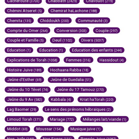
Cacheroute
Chabbath
Chavouot
(3703)
(2429)
(219)
Chémini Atseret
Chemirat haLachone
(5)
(188)
Chemita
Chiddoukh
Communauté
(135)
(200)
(3)
Compte du Omer
Conversion
Couple
(264)
(303)
(297)
Couple et Famille
Deuil
Divers
(5)
(1102)
(5037)
Education
Education
Education des enfants
(1)
(1)
(244)
Explications de Torah
Femmes
Hassidout
(1058)
(316)
(4)
Histoire Juive
Hochaana Rabba
(189)
(18)
Jeûne d'Esther
Jeûne de Guedalia
(69)
(51)
Jeûne du 10 Tévet
Jeûne du 17 Tamouz
(74)
(270)
Jeûne du 9 Av
Kabbala
Kriat haTorah
(582)
(4)
(220)
Lag Baomer
Le sens des prénoms hébraïques
(29)
(2)
Limoud Torah
Mariage
Mélanges lait/viande
(371)
(772)
(1)
Middot
Moussar
Musique juive
(69)
(154)
(1)
Non-Juifs
Nos Sages
Pensée Juive