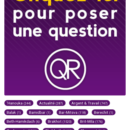
'Hanouka
Actualité
Argent & Travail
(244)
(287)
(747)
Balak
Bamidbar
Bar-Mitsva
Berechit
(1)
(1)
(118)
(1)
Beth-Hamikdach
Brakhot
Brit-Mila
(6)
(1520)
(176)