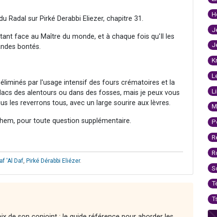
H
u Radal sur Pirké Derabbi Eliezer, chapitre 31.
J
ant face au Maître du monde, et à chaque fois qu'Il les
J
randes bontés.
K
L
 éliminés par l'usage intensif des fours crématoires et la
L
lacs des alentours ou dans des fosses, mais je peux vous
ous les reverrons tous, avec un large sourire aux lèvres.
M
hem, pour toute question supplémentaire.
P
R
R
af 'Al Daf
,
Pirké Dérabbi Eliézer
.
S
T
T
ix de son conjoint : le guide référence pour aborder les