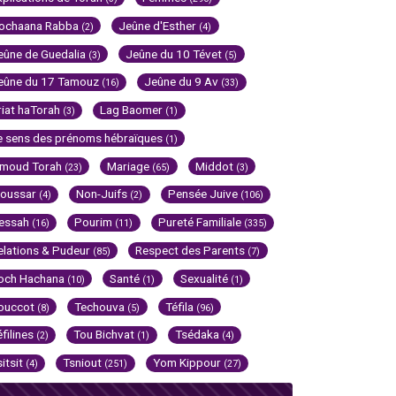
ochaana Rabba
Jeûne d'Esther
(2)
(4)
eûne de Guedalia
Jeûne du 10 Tévet
(3)
(5)
eûne du 17 Tamouz
Jeûne du 9 Av
(16)
(33)
riat haTorah
Lag Baomer
(3)
(1)
e sens des prénoms hébraïques
(1)
imoud Torah
Mariage
Middot
(23)
(65)
(3)
oussar
Non-Juifs
Pensée Juive
(4)
(2)
(106)
essah
Pourim
Pureté Familiale
(16)
(11)
(335)
elations & Pudeur
Respect des Parents
(85)
(7)
och Hachana
Santé
Sexualité
(10)
(1)
(1)
ouccot
Techouva
Téfila
(8)
(5)
(96)
éfilines
Tou Bichvat
Tsédaka
(2)
(1)
(4)
sitsit
Tsniout
Yom Kippour
(4)
(251)
(27)