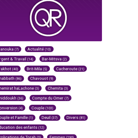
Hanouka
Actualité
(7)
(10)
rgent & Travail
Bar-Mitsva
(14)
(2)
rakhot
Brit-Mila
Cacheroute
(40)
(5)
(21)
habbath
Chavouot
(86)
(9)
hemirat haLachone
Chemita
(3)
(3)
hiddoukh
Compte du Omer
(36)
(7)
onversion
Couple
(4)
(103)
ouple et Famille
Deuil
Divers
(1)
(37)
(81)
ducation des enfants
(12)
xplications de Torah
Femmes
(3)
(290)