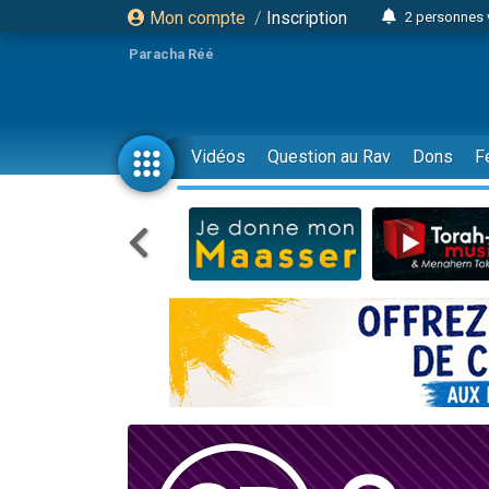
Mon compte
/
Inscription
6 personnes 
4 personn
Paracha Réé
2 personn
17 personnes
4 personnes 
Vidéos
Question au Rav
Dons
F
Il reste 
23 person
Eva vient de
4 personnes 
3 personnes 
3 personn
Odaya vient 
13 personnes
2 personnes 
30 perso