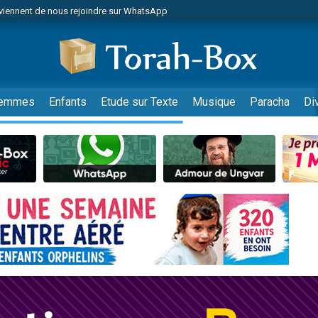
viennent de nous rejoindre sur WhatsApp
es viennent de faire un don pour Reloger Rivka, 6 enfants, victime de violences
es viennent de faire un don pour 1 Journée de Vacances Pour les Enfants
 viennent de demander une bénédiction
viennent de nous rejoindre sur WhatsApp
emmes
Enfants
Etude sur Texte
Musique
Paracha
Di
49 places pour étudier en groupe sur Zoom
nes viennent de faire un don pour Diane, 80 ans, dans un appartement insalu
 donner son Maasser
viennent de nous rejoindre sur WhatsApp
viennent de nous rejoindre sur WhatsApp
es viennent de faire un don pour 5 jours de vacances aux Orphelins
de donner son Maasser
 viennent de demander une bénédiction
viennent de nous rejoindre sur WhatsApp
nnes viennent de faire un don pour Sauvez la jambe de Yohan