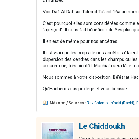
offrandes.
Voir Daf 'Al Daf sur Talmud Ta'anit 16a au nom d
C'est pourquoi elles sont considérées comme ét
"aperçoit", Il nous fait bénéficier de Ses plus g
Il en est de même pour nos ancêtres.
Il est vrai que les corps de nos ancêtres étaient
dispersion des cendres dans les champs ou les 
assurer que, très bientôt, Machia'h sera là, et n
Nous sommes à votre disposition, Bé’ézrat Hac
Qu’Hachem vous protège et vous bénisse.
Mékorot / Sources :
Rav Chlomo Its'haki (Rachi)
,
D
Le Chiddoukh
Conseils pratiques dans le cho