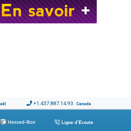
+1.437.887.14.93
raël
Canada