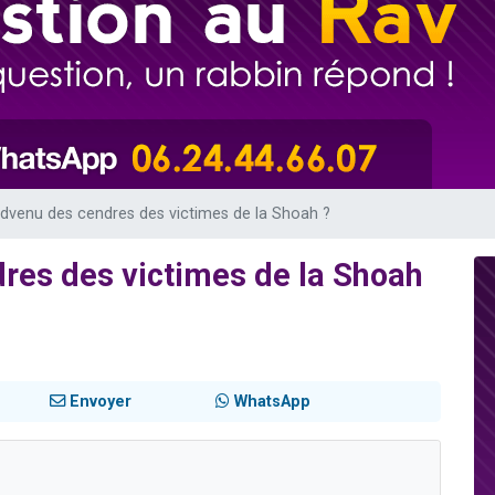
49 places pour étudier en groupe sur Zoom
lles musiques dans Torah-Box Music
viennent de nous rejoindre sur WhatsApp
viennent de nous rejoindre sur WhatsApp
 advenu des cendres des victimes de la Shoah ?
dres des victimes de la Shoah
Envoyer
WhatsApp