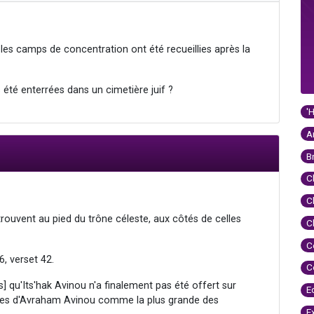
 les camps de concentration ont été recueillies après la
s été enterrées dans un cimetière juif ?
'
A
B
C
C
rouvent au pied du trône céleste, aux côtés de celles
C
C
6, verset 42.
C
s] qu'Its'hak Avinou n'a finalement pas été offert sur
E
ures d'Avraham Avinou comme la plus grande des
E