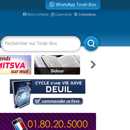
WhatsApp Torah-Box
...
Mon compte
Calendrier
Columbus
vertissements
Livres
Rabbanim
bre