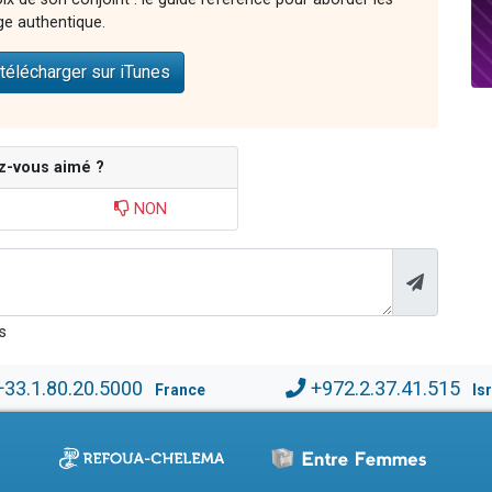
ge authentique.
télécharger sur iTunes
z-vous aimé ?
NON
s
+33.1.80.20.5000
+972.2.37.41.515
France
Is