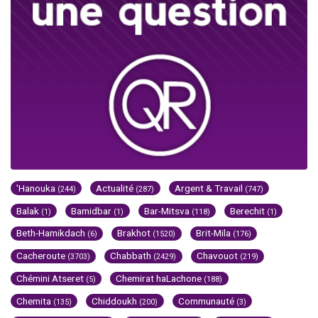
'Hanouka
Actualité
Argent & Travail
(244)
(287)
(747)
Balak
Bamidbar
Bar-Mitsva
Berechit
(1)
(1)
(118)
(1)
Beth-Hamikdach
Brakhot
Brit-Mila
(6)
(1520)
(176)
Cacheroute
Chabbath
Chavouot
(3703)
(2429)
(219)
Chémini Atseret
Chemirat haLachone
(5)
(188)
Chemita
Chiddoukh
Communauté
(135)
(200)
(3)