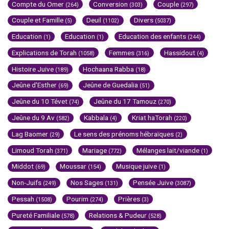
Compte du Omer
Conversion
Couple
(264)
(303)
(297)
Couple et Famille
Deuil
Divers
(5)
(1102)
(5037)
Education
Education
Education des enfants
(1)
(1)
(244)
Explications de Torah
Femmes
Hassidout
(1058)
(316)
(4)
Histoire Juive
Hochaana Rabba
(189)
(18)
Jeûne d'Esther
Jeûne de Guedalia
(69)
(51)
Jeûne du 10 Tévet
Jeûne du 17 Tamouz
(74)
(270)
Jeûne du 9 Av
Kabbala
Kriat haTorah
(582)
(4)
(220)
Lag Baomer
Le sens des prénoms hébraïques
(29)
(2)
Limoud Torah
Mariage
Mélanges lait/viande
(371)
(772)
(1)
Middot
Moussar
Musique juive
(69)
(154)
(1)
Non-Juifs
Nos Sages
Pensée Juive
(249)
(131)
(3087)
Pessah
Pourim
Prières
(1508)
(274)
(3)
Pureté Familiale
Relations & Pudeur
(578)
(528)