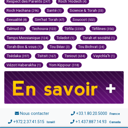
Respect des Parents
Roch 'Hodech
(247)
(4)
Roch Hachana
Santé
Science & Torah
(296)
(1)
(33)
Sexualité
Sim'hat Torah
Souccot
(8)
(47)
(502)
Talmud
Techouva
Téfila
Téfilines
(1)
(122)
(2230)
(356)
Temps Messianique
Toledot
Torah et société
(124)
(1)
(1)
Torah-Box & vous
Tou Béav
Tou Bichvat
(1)
(3)
(24)
Tsédaka
Tsitsit
Tsniout
Vayichla'h
(397)
(167)
(634)
(1)
Vézot Haberakha
Yom Kippour
(1)
(318)
Nous contacter
+33.1.80.20.5000
France
+972.2.37.41.515
+1.437.887.14.93
Israël
Canada