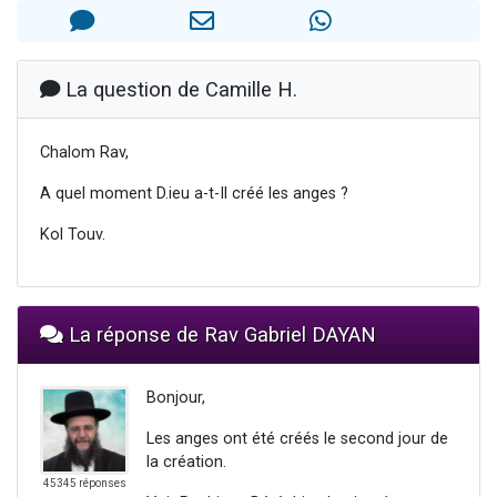
2 personnes viennent de nous rejoindre sur WhatsApp
13 personnes viennent de demander une bénédiction
Il reste 49 places pour étudier en groupe sur Zoom
La question de Camille H.
12 nouvelles musiques dans Torah-Box Music
Chalom Rav,
2 personnes viennent de nous rejoindre sur WhatsApp
A quel moment D.ieu a-t-Il créé les anges ?
Kol Touv.
La réponse de Rav Gabriel DAYAN
Bonjour,
Les anges ont été créés le second jour de
la création.
45345 réponses