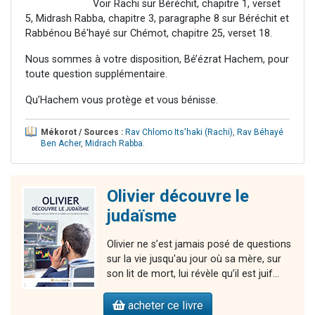
Voir Rachi sur Béréchit, chapitre 1, verset
5, Midrash Rabba, chapitre 3, paragraphe 8 sur Béréchit et
Rabbénou Bé'hayé sur Chémot, chapitre 25, verset 18.
Nous sommes à votre disposition, Bé’ézrat Hachem, pour
toute question supplémentaire.
Qu’Hachem vous protège et vous bénisse.
Mékorot / Sources :
Rav Chlomo Its'haki (Rachi)
,
Rav Béhayé
Ben Acher
,
Midrach Rabba
.
Olivier découvre le
judaïsme
Olivier ne s’est jamais posé de questions
sur la vie jusqu'au jour où sa mère, sur
son lit de mort, lui révèle qu’il est juif...
acheter ce livre