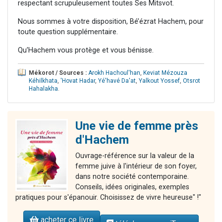
respectant scrupuleusement toutes Ses Mitsvot.
Nous sommes à votre disposition, Bé’ézrat Hachem, pour
toute question supplémentaire.
Qu’Hachem vous protège et vous bénisse.
Mékorot / Sources :
Arokh Hachoul'han
,
Keviat Mézouza
Kéhilkhata
,
'Hovat Hadar
,
Yé'havé Da'at
,
Yalkout Yossef
,
Otsrot
Hahalakha
.
Une vie de femme près
d'Hachem
Ouvrage-référence sur la valeur de la
femme juive à l'intérieur de son foyer,
dans notre société contemporaine.
Conseils, idées originales, exemples
pratiques pour s'épanouir. Choisissez de vivre heureuse" !"
acheter ce livre