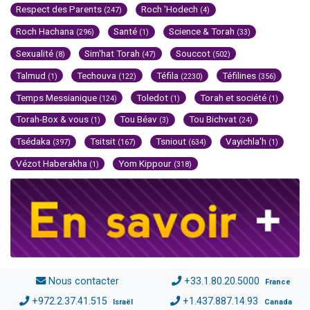
Respect des Parents
Roch 'Hodech
(247)
(4)
Roch Hachana
Santé
Science & Torah
(296)
(1)
(33)
Sexualité
Sim'hat Torah
Souccot
(8)
(47)
(502)
Talmud
Techouva
Téfila
Téfilines
(1)
(122)
(2230)
(356)
Temps Messianique
Toledot
Torah et société
(124)
(1)
(1)
Torah-Box & vous
Tou Béav
Tou Bichvat
(1)
(3)
(24)
Tsédaka
Tsitsit
Tsniout
Vayichla'h
(397)
(167)
(634)
(1)
Vézot Haberakha
Yom Kippour
(1)
(318)
Nous contacter
+33.1.80.20.5000
France
+972.2.37.41.515
+1.437.887.14.93
Israël
Canada