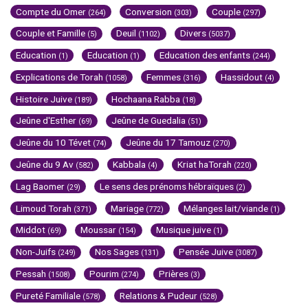
Compte du Omer
Conversion
Couple
(264)
(303)
(297)
Couple et Famille
Deuil
Divers
(5)
(1102)
(5037)
Education
Education
Education des enfants
(1)
(1)
(244)
Explications de Torah
Femmes
Hassidout
(1058)
(316)
(4)
Histoire Juive
Hochaana Rabba
(189)
(18)
Jeûne d'Esther
Jeûne de Guedalia
(69)
(51)
Jeûne du 10 Tévet
Jeûne du 17 Tamouz
(74)
(270)
Jeûne du 9 Av
Kabbala
Kriat haTorah
(582)
(4)
(220)
Lag Baomer
Le sens des prénoms hébraïques
(29)
(2)
Limoud Torah
Mariage
Mélanges lait/viande
(371)
(772)
(1)
Middot
Moussar
Musique juive
(69)
(154)
(1)
Non-Juifs
Nos Sages
Pensée Juive
(249)
(131)
(3087)
Pessah
Pourim
Prières
(1508)
(274)
(3)
Pureté Familiale
Relations & Pudeur
(578)
(528)