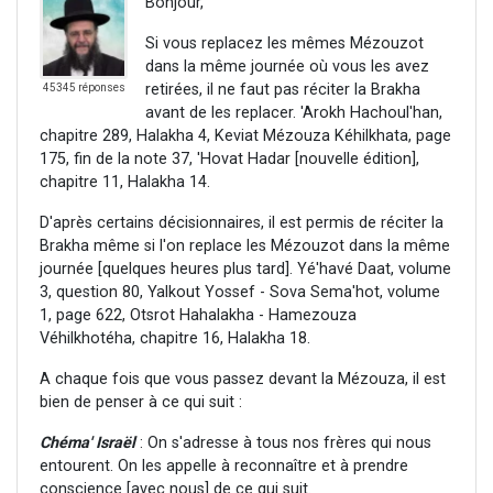
Bonjour,
Si vous replacez les mêmes Mézouzot
dans la même journée où vous les avez
retirées, il ne faut pas réciter la Brakha
45345 réponses
avant de les replacer. 'Arokh Hachoul'han,
chapitre 289, Halakha 4, Keviat Mézouza Kéhilkhata, page
175, fin de la note 37, 'Hovat Hadar [nouvelle édition],
chapitre 11, Halakha 14.
D'après certains décisionnaires, il est permis de réciter la
Brakha même si l'on replace les Mézouzot dans la même
journée [quelques heures plus tard]. Yé'havé Daat, volume
3, question 80, Yalkout Yossef - Sova Sema'hot, volume
1, page 622, Otsrot Hahalakha - Hamezouza
Véhilkhotéha, chapitre 16, Halakha 18.
A chaque fois que vous passez devant la Mézouza, il est
bien de penser à ce qui suit :
Chéma' Israël
: On s'adresse à tous nos frères qui nous
entourent. On les appelle à reconnaître et à prendre
conscience [avec nous] de ce qui suit.