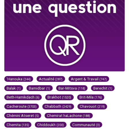
'Hanouka
Actualité
Argent & Travail
(244)
(287)
(747)
Balak
Bamidbar
Bar-Mitsva
Berechit
(1)
(1)
(118)
(1)
Beth-Hamikdach
Brakhot
Brit-Mila
(6)
(1520)
(176)
Cacheroute
Chabbath
Chavouot
(3703)
(2429)
(219)
Chémini Atseret
Chemirat haLachone
(5)
(188)
Chemita
Chiddoukh
Communauté
(135)
(200)
(3)