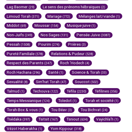
Lag Baomer
Le sens des prénoms hébraïques
(29)
(2)
Limoud Torah
Mariage
Mélanges lait/viande
(371)
(772)
(1)
Middot
Moussar
Musique juive
(69)
(154)
(1)
Non-Juifs
Nos Sages
Pensée Juive
(249)
(131)
(3087)
Pessah
Pourim
Prières
(1508)
(274)
(3)
Pureté Familiale
Relations & Pudeur
(578)
(528)
Respect des Parents
Roch 'Hodech
(247)
(4)
Roch Hachana
Santé
Science & Torah
(296)
(1)
(33)
Sexualité
Sim'hat Torah
Souccot
(8)
(47)
(502)
Talmud
Techouva
Téfila
Téfilines
(1)
(122)
(2230)
(356)
Temps Messianique
Toledot
Torah et société
(124)
(1)
(1)
Torah-Box & vous
Tou Béav
Tou Bichvat
(1)
(3)
(24)
Tsédaka
Tsitsit
Tsniout
Vayichla'h
(397)
(167)
(634)
(1)
Vézot Haberakha
Yom Kippour
(1)
(318)