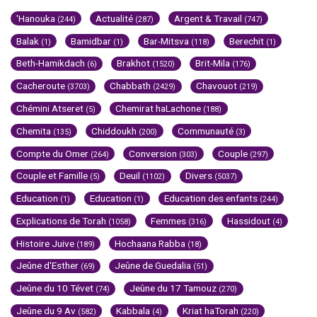
'Hanouka
Actualité
Argent & Travail
(244)
(287)
(747)
Balak
Bamidbar
Bar-Mitsva
Berechit
(1)
(1)
(118)
(1)
Beth-Hamikdach
Brakhot
Brit-Mila
(6)
(1520)
(176)
Cacheroute
Chabbath
Chavouot
(3703)
(2429)
(219)
Chémini Atseret
Chemirat haLachone
(5)
(188)
Chemita
Chiddoukh
Communauté
(135)
(200)
(3)
Compte du Omer
Conversion
Couple
(264)
(303)
(297)
Couple et Famille
Deuil
Divers
(5)
(1102)
(5037)
Education
Education
Education des enfants
(1)
(1)
(244)
Explications de Torah
Femmes
Hassidout
(1058)
(316)
(4)
Histoire Juive
Hochaana Rabba
(189)
(18)
Jeûne d'Esther
Jeûne de Guedalia
(69)
(51)
Jeûne du 10 Tévet
Jeûne du 17 Tamouz
(74)
(270)
Jeûne du 9 Av
Kabbala
Kriat haTorah
(582)
(4)
(220)