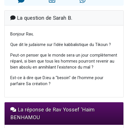
17 personnes viennent de demander une bénédiction
4 personnes viennent de nous rejoindre sur WhatsApp
La question de Sarah B.
Il reste 49 places pour étudier en groupe sur Zoom
Eva vient de donner son Maasser
Bonjour Rav,
Eli vient de donner son Maasser
Que dit le judaïsme sur l'idée kabbalistique du Tikoun ?
Peut-on penser que le monde sera un jour complètement
réparé, si bien que tous les hommes pourront revenir au
bien absolu en annihilant l'existence du mal ?
Est-ce à dire que D.ieu a "besoin" de l'homme pour
parfaire Sa création ?
La réponse de Rav Yossef 'Haïm
BENHAMOU