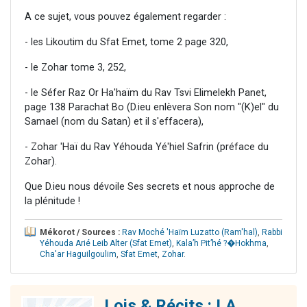
A ce sujet, vous pouvez également regarder :
- les Likoutim du Sfat Emet, tome 2 page 320,
- le Zohar tome 3, 252,
- le Séfer Raz Or Ha'haïm du Rav Tsvi Elimelekh Panet,
page 138 Parachat Bo (D.ieu enlèvera Son nom "(K)el" du
Samael (nom du Satan) et il s'effacera),
- Zohar 'Haï du Rav Yéhouda Yé'hiel Safrin (préface du
Zohar).
Que D.ieu nous dévoile Ses secrets et nous approche de
la plénitude !
Mékorot / Sources :
Rav Moché 'Haïm Luzatto (Ram'hal)
,
Rabbi
Yéhouda Arié Leib Alter (Sfat Emet)
,
Kala’h Pit’hé ?�Hokhma
,
Cha'ar Haguilgoulim
,
Sfat Emet
,
Zohar
.
Lois & Récits : LA