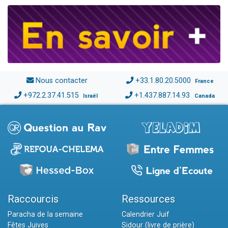
Nous contacter
+33.1.80.20.5000
France
+972.2.37.41.515
+1.437.887.14.93
Israël
Canada
Raccourcis
Ressources
Paracha de la semaine
Calendrier Juif
Fêtes Juives
Sidour (livre de prière)