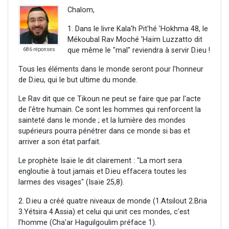
Chalom,
1. Dans le livre Kala'h Pit'hé 'Hokhma 48, le
Mékoubal Rav Moché 'Haïm Luzzatto dit
que même le "mal" reviendra à servir D.ieu !
686 réponses
Tous les éléments dans le monde seront pour l'honneur
de D.ieu, qui le but ultime du monde.
Le Rav dit que ce Tikoun ne peut se faire que par l'acte
de l'être humain. Ce sont les hommes qui renforcent la
sainteté dans le monde ; et la lumière des mondes
supérieurs pourra pénétrer dans ce monde si bas et
arriver a son état parfait.
Le prophète Isaïe le dit clairement : "La mort sera
engloutie à tout jamais et D.ieu effacera toutes les
larmes des visages" (Isaïe 25,8).
2. D.ieu a créé quatre niveaux de monde (1.Atsilout 2.Bria
3.Yétsira 4.Assia) et celui qui unit ces mondes, c'est
l'homme (Cha'ar Haguilgoulim préface 1).