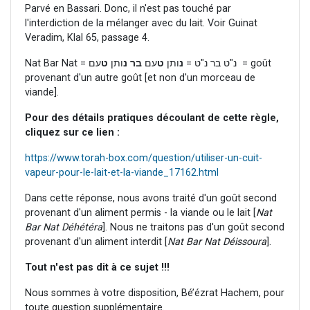
Parvé en Bassari. Donc, il n'est pas touché par
l'interdiction de la mélanger avec du lait. Voir Guinat
Veradim, Klal 65, passage 4.
Nat Bar Nat = נ"ט בר נ"ט =
נ
ותן
ט
עם
בר נ
ותן
ט
עם = goût
provenant d'un autre goût [et non d'un morceau de
viande].
Pour des détails pratiques découlant de cette règle,
cliquez sur ce lien :
https://www.torah-box.com/question/utiliser-un-cuit-
vapeur-pour-le-lait-et-la-viande_17162.html
Dans cette réponse, nous avons traité d'un goût second
provenant d'un aliment permis - la viande ou le lait [
Nat
Bar Nat Déhétéra
]. Nous ne traitons pas d'un goût second
provenant d'un aliment interdit [
Nat Bar Nat Déissoura
].
Tout n'est pas dit à ce sujet !!!
Nous sommes à votre disposition, Bé’ézrat Hachem, pour
toute question supplémentaire.