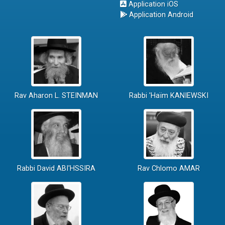
Application iOS
Application Android
Rav Aharon L. STEINMAN
Rabbi 'Haïm KANIEWSKI
Rabbi David ABI'HSSIRA
Rav Chlomo AMAR