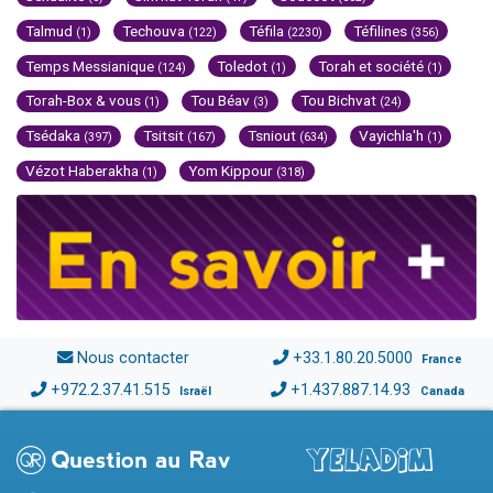
Talmud
Techouva
Téfila
Téfilines
(1)
(122)
(2230)
(356)
Temps Messianique
Toledot
Torah et société
(124)
(1)
(1)
Torah-Box & vous
Tou Béav
Tou Bichvat
(1)
(3)
(24)
Tsédaka
Tsitsit
Tsniout
Vayichla'h
(397)
(167)
(634)
(1)
Vézot Haberakha
Yom Kippour
(1)
(318)
Nous contacter
+33.1.80.20.5000
France
+972.2.37.41.515
+1.437.887.14.93
Israël
Canada