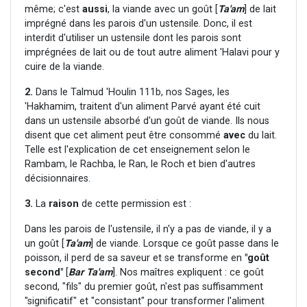
même; c'est
aussi
, la viande avec un goût [
Ta'am
] de lait
imprégné dans les parois d'un ustensile. Donc, il est
interdit d'utiliser un ustensile dont les parois sont
imprégnées de lait ou de tout autre aliment 'Halavi pour y
cuire de la viande.
2.
Dans le Talmud 'Houlin 111b, nos Sages, les
'Hakhamim, traitent d'un aliment Parvé ayant été cuit
dans un ustensile absorbé d'un goût de viande. Ils nous
disent que cet aliment peut être consommé
avec
du lait.
Telle est l'explication de cet enseignement selon le
Rambam, le Rachba, le Ran, le Roch et bien d'autres
décisionnaires.
3.
La
raison
de cette permission est :
Dans les parois de l'ustensile, il n'y a pas de viande, il y a
un goût [
Ta'am
] de viande. Lorsque ce goût passe dans le
poisson, il perd de sa saveur et se transforme en
"goût
second"
[
Bar Ta'am
]. Nos maîtres expliquent : ce goût
second, "fils" du premier goût, n'est pas suffisamment
"significatif" et "consistant" pour transformer l'aliment