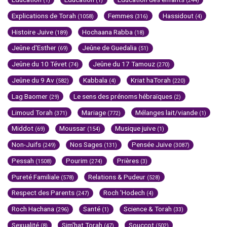
(1)
(1)
(244)
Explications de Torah
Femmes
Hassidout
(1058)
(316)
(4)
Histoire Juive
Hochaana Rabba
(189)
(18)
Jeûne d'Esther
Jeûne de Guedalia
(69)
(51)
Jeûne du 10 Tévet
Jeûne du 17 Tamouz
(74)
(270)
Jeûne du 9 Av
Kabbala
Kriat haTorah
(582)
(4)
(220)
Lag Baomer
Le sens des prénoms hébraïques
(29)
(2)
Limoud Torah
Mariage
Mélanges lait/viande
(371)
(772)
(1)
Middot
Moussar
Musique juive
(69)
(154)
(1)
Non-Juifs
Nos Sages
Pensée Juive
(249)
(131)
(3087)
Pessah
Pourim
Prières
(1508)
(274)
(3)
Pureté Familiale
Relations & Pudeur
(578)
(528)
Respect des Parents
Roch 'Hodech
(247)
(4)
Roch Hachana
Santé
Science & Torah
(296)
(1)
(33)
Sexualité
Sim'hat Torah
Souccot
(8)
(47)
(502)