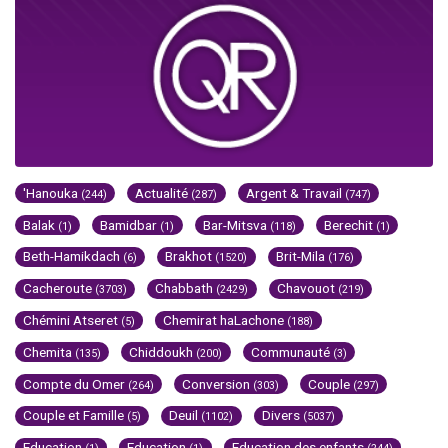
'Hanouka
Actualité
Argent & Travail
(244)
(287)
(747)
Balak
Bamidbar
Bar-Mitsva
Berechit
(1)
(1)
(118)
(1)
Beth-Hamikdach
Brakhot
Brit-Mila
(6)
(1520)
(176)
Cacheroute
Chabbath
Chavouot
(3703)
(2429)
(219)
Chémini Atseret
Chemirat haLachone
(5)
(188)
Chemita
Chiddoukh
Communauté
(135)
(200)
(3)
Compte du Omer
Conversion
Couple
(264)
(303)
(297)
Couple et Famille
Deuil
Divers
(5)
(1102)
(5037)
Education
Education
Education des enfants