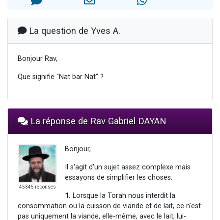
Il reste 49 places pour étudier en groupe sur Zoom
3 personnes viennent de nous rejoindre sur WhatsApp
La question de Yves A.
2 personnes viennent de nous rejoindre sur WhatsApp
2 nouvelles musiques dans Torah-Box Music
Bonjour Rav,
6 personnes viennent de nous rejoindre sur WhatsApp
Que signifie "Nat bar Nat" ?
La réponse de Rav Gabriel DAYAN
Bonjour,
Il s'agit d'un sujet assez complexe mais
essayons de simplifier les choses.
45345 réponses
1.
Lorsque la Torah nous interdit la
consommation ou la cuisson de viande et de lait, ce n'est
pas uniquement la viande, elle-même, avec le lait, lui-