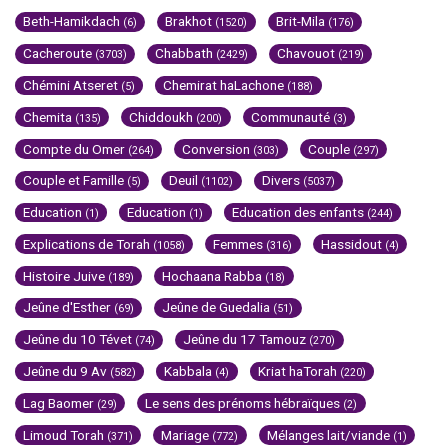
Beth-Hamikdach
Brakhot
Brit-Mila
(6)
(1520)
(176)
Cacheroute
Chabbath
Chavouot
(3703)
(2429)
(219)
Chémini Atseret
Chemirat haLachone
(5)
(188)
Chemita
Chiddoukh
Communauté
(135)
(200)
(3)
Compte du Omer
Conversion
Couple
(264)
(303)
(297)
Couple et Famille
Deuil
Divers
(5)
(1102)
(5037)
Education
Education
Education des enfants
(1)
(1)
(244)
Explications de Torah
Femmes
Hassidout
(1058)
(316)
(4)
Histoire Juive
Hochaana Rabba
(189)
(18)
Jeûne d'Esther
Jeûne de Guedalia
(69)
(51)
Jeûne du 10 Tévet
Jeûne du 17 Tamouz
(74)
(270)
Jeûne du 9 Av
Kabbala
Kriat haTorah
(582)
(4)
(220)
Lag Baomer
Le sens des prénoms hébraïques
(29)
(2)
Limoud Torah
Mariage
Mélanges lait/viande
(371)
(772)
(1)