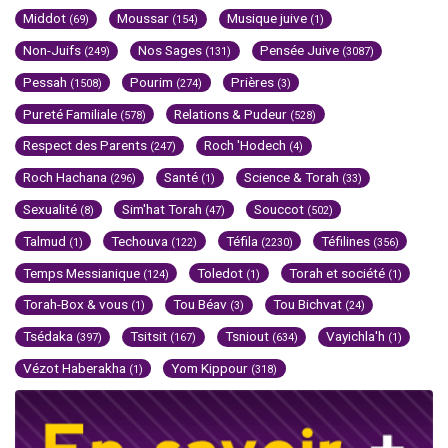
Middot
Moussar
Musique juive
(69)
(154)
(1)
Non-Juifs
Nos Sages
Pensée Juive
(249)
(131)
(3087)
Pessah
Pourim
Prières
(1508)
(274)
(3)
Pureté Familiale
Relations & Pudeur
(578)
(528)
Respect des Parents
Roch 'Hodech
(247)
(4)
Roch Hachana
Santé
Science & Torah
(296)
(1)
(33)
Sexualité
Sim'hat Torah
Souccot
(8)
(47)
(502)
Talmud
Techouva
Téfila
Téfilines
(1)
(122)
(2230)
(356)
Temps Messianique
Toledot
Torah et société
(124)
(1)
(1)
Torah-Box & vous
Tou Béav
Tou Bichvat
(1)
(3)
(24)
Tsédaka
Tsitsit
Tsniout
Vayichla'h
(397)
(167)
(634)
(1)
Vézot Haberakha
Yom Kippour
(1)
(318)