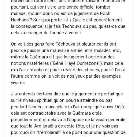
Pareil dans l'autre sens, des Tsadikim faisant Téchouva et
pourtant, qui vont vivre une année difficile, tomber
malade, mourir, donc où est ce jugement de Roch
Hachana ? Sur quoi porte-t-il ? Quelle est concrètement
la conséquence, si je fais Téchouva ou pas, qu'est-ce que
cela va changer de l'année à venir ?
On voit des gens faire Téchouva et pleurer car ils ont
peur de passer une mauvaise année, être malades, etc.,
même la Guémara dit que le jugement porte sur des
notions matérielles ("Béné 'Hayé Oumezoné"), mais cela
m'a l'air enfantin et pas la réalité des choses, pas lié l'un à
l'autre comme on le voit de nos yeux par des exemples
vivants.
J'ai entendu certains dire que le jugement ne portait que
sur le niveau spirituel qu'on pourra atteindre ou pas
pendant l'année, mais cela m'a l'air compliqué aussi. Déjà,
cela est contradictoire avec la Guémara citée
précédemment et cela va à l'opposé de la vision générale
que tout le 'Am Israël a de cette fête, et je ne vois pas
pourquoi on "tremblerait" à ce point pour une question de