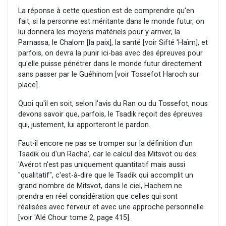
La réponse à cette question est de comprendre qu'en
fait, si la personne est méritante dans le monde futur, on
lui donnera les moyens matériels pour y arriver, la
Parnassa, le Chalom [la paix], la santé [voir Sifté 'Haïm], et
parfois, on devra la punir ici-bas avec des épreuves pour
qu'elle puisse pénétrer dans le monde futur directement
sans passer par le Guéhinom [voir Tossefot Haroch sur
place].
Quoi qu'il en soit, selon l'avis du Ran ou du Tossefot, nous
devons savoir que, parfois, le Tsadik reçoit des épreuves
qui, justement, lui apporteront le pardon.
Faut-il encore ne pas se tromper sur la définition d'un
Tsadik ou d'un Racha', car le calcul des Mitsvot ou des
'Avérot n'est pas uniquement quantitatif mais aussi
"qualitatif", c'est-à-dire que le Tsadik qui accomplit un
grand nombre de Mitsvot, dans le ciel, Hachem ne
prendra en réel considération que celles qui sont
réalisées avec ferveur et avec une approche personnelle
[voir 'Alé Chour tome 2, page 415].