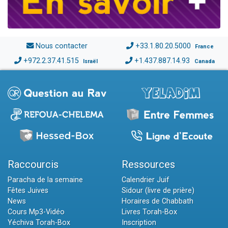
Nous contacter
+33.1.80.20.5000
France
+972.2.37.41.515
+1.437.887.14.93
Israël
Canada
Raccourcis
Ressources
Paracha de la semaine
Calendrier Juif
Fêtes Juives
Sidour (livre de prière)
News
Horaires de Chabbath
Cours Mp3-Vidéo
Livres Torah-Box
Yéchiva Torah-Box
Inscription