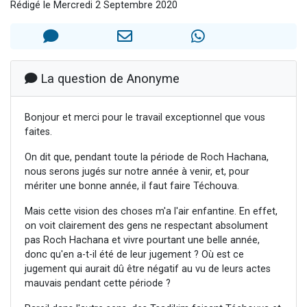
Rédigé le Mercredi 2 Septembre 2020
2 personnes viennent de faire un don pour 1 Journée de Vacances Pour les Enfants
17 personnes viennent de demander une bénédiction
4 personnes viennent de nous rejoindre sur WhatsApp
Il reste 49 places pour étudier en groupe sur Zoom
La question de Anonyme
2 personnes viennent de nous rejoindre sur WhatsApp
Bonjour et merci pour le travail exceptionnel que vous
faites.
On dit que, pendant toute la période de Roch Hachana,
nous serons jugés sur notre année à venir, et, pour
mériter une bonne année, il faut faire Téchouva.
Mais cette vision des choses m'a l'air enfantine. En effet,
on voit clairement des gens ne respectant absolument
pas Roch Hachana et vivre pourtant une belle année,
donc qu'en a-t-il été de leur jugement ? Où est ce
jugement qui aurait dû être négatif au vu de leurs actes
mauvais pendant cette période ?