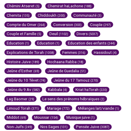
Chémini Atseret
Chemirat haLachone
(5)
(188)
Chemita
Chiddoukh
Communauté
(135)
(200)
(3)
Compte du Omer
Conversion
Couple
(264)
(303)
(297)
Couple et Famille
Deuil
Divers
(5)
(1102)
(5037)
Education
Education
Education des enfants
(1)
(1)
(244)
Explications de Torah
Femmes
Hassidout
(1058)
(316)
(4)
Histoire Juive
Hochaana Rabba
(189)
(18)
Jeûne d'Esther
Jeûne de Guedalia
(69)
(51)
Jeûne du 10 Tévet
Jeûne du 17 Tamouz
(74)
(270)
Jeûne du 9 Av
Kabbala
Kriat haTorah
(582)
(4)
(220)
Lag Baomer
Le sens des prénoms hébraïques
(29)
(2)
Limoud Torah
Mariage
Mélanges lait/viande
(371)
(772)
(1)
Middot
Moussar
Musique juive
(69)
(154)
(1)
Non-Juifs
Nos Sages
Pensée Juive
(249)
(131)
(3087)