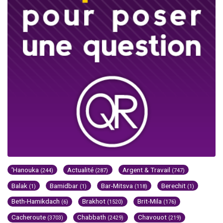
'Hanouka
Actualité
Argent & Travail
(244)
(287)
(747)
Balak
Bamidbar
Bar-Mitsva
Berechit
(1)
(1)
(118)
(1)
Beth-Hamikdach
Brakhot
Brit-Mila
(6)
(1520)
(176)
Cacheroute
Chabbath
Chavouot
(3703)
(2429)
(219)