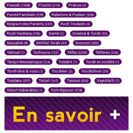
Pessah
Pourim
Prières
(1508)
(274)
(3)
Pureté Familiale
Relations & Pudeur
(578)
(528)
Respect des Parents
Roch 'Hodech
(247)
(4)
Roch Hachana
Santé
Science & Torah
(296)
(1)
(33)
Sexualité
Sim'hat Torah
Souccot
(8)
(47)
(502)
Talmud
Techouva
Téfila
Téfilines
(1)
(122)
(2230)
(356)
Temps Messianique
Toledot
Torah et société
(124)
(1)
(1)
Torah-Box & vous
Tou Béav
Tou Bichvat
(1)
(3)
(24)
Tsédaka
Tsitsit
Tsniout
Vayichla'h
(397)
(167)
(634)
(1)
Vézot Haberakha
Yom Kippour
(1)
(318)