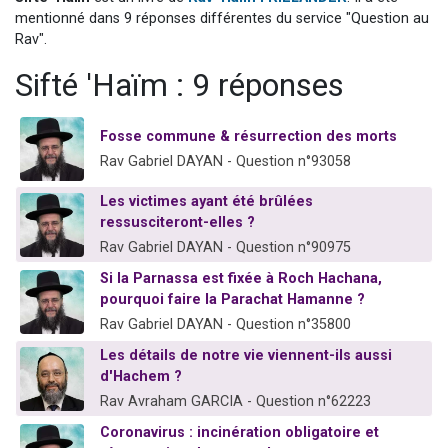
13 personnes viennent de demander une bénédiction
mentionné dans 9 réponses différentes du service "Question au
Rav".
30 personnes viennent de faire un don pour Sauvez la jambe de Yohan
Sifté 'Haïm : 9 réponses
Il reste 49 places pour étudier en groupe sur Zoom
12 nouvelles musiques dans Torah-Box Music
Fosse commune & résurrection des morts
29 personnes viennent de demander une bénédiction
Rav Gabriel DAYAN - Question n°93058
Les victimes ayant été brûlées
ressusciteront-elles ?
Rav Gabriel DAYAN - Question n°90975
Si la Parnassa est fixée à Roch Hachana,
pourquoi faire la Parachat Hamanne ?
Rav Gabriel DAYAN - Question n°35800
Les détails de notre vie viennent-ils aussi
d'Hachem ?
Rav Avraham GARCIA - Question n°62223
Coronavirus : incinération obligatoire et