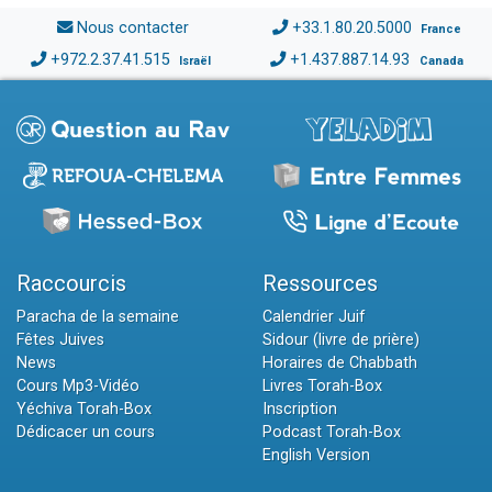
Nous contacter
+33.1.80.20.5000
France
+972.2.37.41.515
+1.437.887.14.93
Israël
Canada
Raccourcis
Ressources
Paracha de la semaine
Calendrier Juif
Fêtes Juives
Sidour (livre de prière)
News
Horaires de Chabbath
Cours Mp3-Vidéo
Livres Torah-Box
Yéchiva Torah-Box
Inscription
Dédicacer un cours
Podcast Torah-Box
English Version