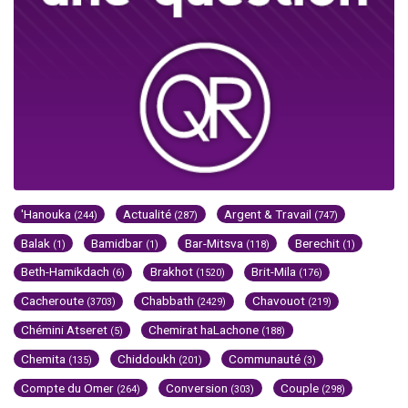
'Hanouka
Actualité
Argent & Travail
(244)
(287)
(747)
Balak
Bamidbar
Bar-Mitsva
Berechit
(1)
(1)
(118)
(1)
Beth-Hamikdach
Brakhot
Brit-Mila
(6)
(1520)
(176)
Cacheroute
Chabbath
Chavouot
(3703)
(2429)
(219)
Chémini Atseret
Chemirat haLachone
(5)
(188)
Chemita
Chiddoukh
Communauté
(135)
(201)
(3)
Compte du Omer
Conversion
Couple
(264)
(303)
(298)