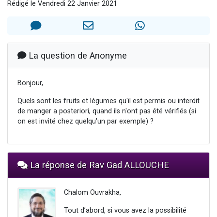
Rédigé le Vendredi 22 Janvier 2021
3 personnes viennent de nous rejoindre sur WhatsApp
11 personnes viennent de demander une bénédiction
Il reste 49 places pour étudier en groupe sur Zoom
3 personnes viennent de faire un don pour Diane, 80 ans, dans un appartement insalubre
La question de Anonyme
5 personnes viennent de faire un don pour Reloger Rivka, 6 enfants, victime de violences...
Bonjour,
Quels sont les fruits et légumes qu'il est permis ou interdit
de manger a posteriori, quand ils n'ont pas été vérifiés (si
on est invité chez quelqu'un par exemple) ?
La réponse de Rav Gad ALLOUCHE
Chalom Ouvrakha,
Tout d’abord, si vous avez la possibilité