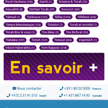
Roch Hachana
Santé
Science & Torah
(296)
(1)
(33)
Sexualité
Sim'hat Torah
Souccot
(8)
(47)
(502)
Talmud
Techouva
Téfila
Téfilines
(1)
(122)
(2230)
(356)
Temps Messianique
Toledot
Torah et société
(124)
(1)
(1)
Torah-Box & vous
Tou Béav
Tou Bichvat
(1)
(3)
(24)
Tsédaka
Tsitsit
Tsniout
Vayichla'h
(397)
(167)
(634)
(1)
Vézot Haberakha
Yom Kippour
(1)
(318)
Nous contacter
+33.1.80.20.5000
France
+972.2.37.41.515
+1.437.887.14.93
Israël
Canada