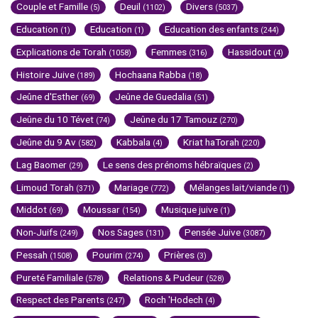
Couple et Famille
Deuil
Divers
(5)
(1102)
(5037)
Education
Education
Education des enfants
(1)
(1)
(244)
Explications de Torah
Femmes
Hassidout
(1058)
(316)
(4)
Histoire Juive
Hochaana Rabba
(189)
(18)
Jeûne d'Esther
Jeûne de Guedalia
(69)
(51)
Jeûne du 10 Tévet
Jeûne du 17 Tamouz
(74)
(270)
Jeûne du 9 Av
Kabbala
Kriat haTorah
(582)
(4)
(220)
Lag Baomer
Le sens des prénoms hébraïques
(29)
(2)
Limoud Torah
Mariage
Mélanges lait/viande
(371)
(772)
(1)
Middot
Moussar
Musique juive
(69)
(154)
(1)
Non-Juifs
Nos Sages
Pensée Juive
(249)
(131)
(3087)
Pessah
Pourim
Prières
(1508)
(274)
(3)
Pureté Familiale
Relations & Pudeur
(578)
(528)
Respect des Parents
Roch 'Hodech
(247)
(4)