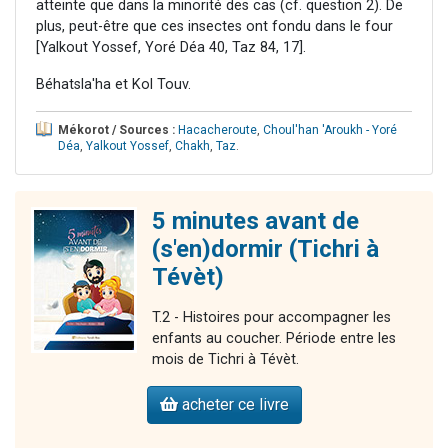
atteinte que dans la minorité des cas (cf. question 2). De
plus, peut-être que ces insectes ont fondu dans le four
[Yalkout Yossef, Yoré Déa 40, Taz 84, 17].
Béhatsla'ha et Kol Touv.
Mékorot / Sources :
Hacacheroute
,
Choul'han 'Aroukh - Yoré
Déa
,
Yalkout Yossef
,
Chakh
,
Taz
.
5 minutes avant de
(s'en)dormir (Tichri à
Tévèt)
T.2 - Histoires pour accompagner les
enfants au coucher. Période entre les
mois de Tichri à Tévèt.
acheter ce livre