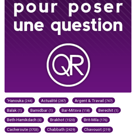
'Hanouka
Actualité
Argent & Travail
(244)
(287)
(747)
Balak
Bamidbar
Bar-Mitsva
Berechit
(1)
(1)
(118)
(1)
Beth-Hamikdach
Brakhot
Brit-Mila
(6)
(1520)
(176)
Cacheroute
Chabbath
Chavouot
(3703)
(2429)
(219)