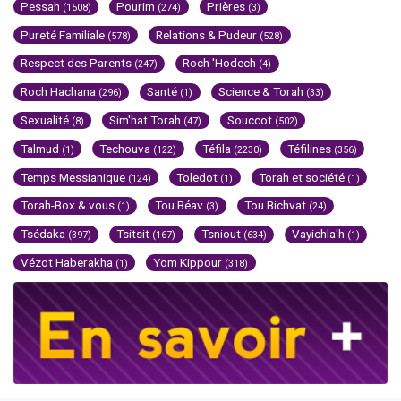
Pessah
Pourim
Prières
(1508)
(274)
(3)
Pureté Familiale
Relations & Pudeur
(578)
(528)
Respect des Parents
Roch 'Hodech
(247)
(4)
Roch Hachana
Santé
Science & Torah
(296)
(1)
(33)
Sexualité
Sim'hat Torah
Souccot
(8)
(47)
(502)
Talmud
Techouva
Téfila
Téfilines
(1)
(122)
(2230)
(356)
Temps Messianique
Toledot
Torah et société
(124)
(1)
(1)
Torah-Box & vous
Tou Béav
Tou Bichvat
(1)
(3)
(24)
Tsédaka
Tsitsit
Tsniout
Vayichla'h
(397)
(167)
(634)
(1)
Vézot Haberakha
Yom Kippour
(1)
(318)