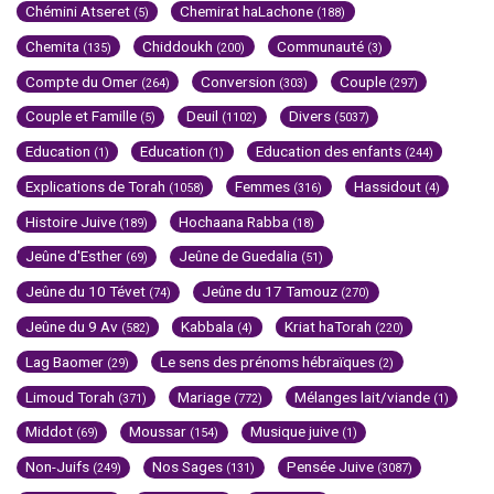
Chémini Atseret
Chemirat haLachone
(5)
(188)
Chemita
Chiddoukh
Communauté
(135)
(200)
(3)
Compte du Omer
Conversion
Couple
(264)
(303)
(297)
Couple et Famille
Deuil
Divers
(5)
(1102)
(5037)
Education
Education
Education des enfants
(1)
(1)
(244)
Explications de Torah
Femmes
Hassidout
(1058)
(316)
(4)
Histoire Juive
Hochaana Rabba
(189)
(18)
Jeûne d'Esther
Jeûne de Guedalia
(69)
(51)
Jeûne du 10 Tévet
Jeûne du 17 Tamouz
(74)
(270)
Jeûne du 9 Av
Kabbala
Kriat haTorah
(582)
(4)
(220)
Lag Baomer
Le sens des prénoms hébraïques
(29)
(2)
Limoud Torah
Mariage
Mélanges lait/viande
(371)
(772)
(1)
Middot
Moussar
Musique juive
(69)
(154)
(1)
Non-Juifs
Nos Sages
Pensée Juive
(249)
(131)
(3087)