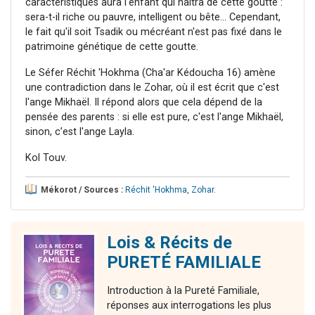
caractéristiques aura l'enfant qui naîtra de cette goutte :
sera-t-il riche ou pauvre, intelligent ou bête... Cependant,
le fait qu'il soit Tsadik ou mécréant n'est pas fixé dans le
patrimoine génétique de cette goutte.
Le Séfer Réchit 'Hokhma (Cha'ar Kédoucha 16) amène
une contradiction dans le Zohar, où il est écrit que c'est
l'ange Mikhaël. Il répond alors que cela dépend de la
pensée des parents : si elle est pure, c'est l'ange Mikhaël,
sinon, c’est l'ange Layla.
Kol Touv.
Mékorot / Sources :
Réchit 'Hokhma
,
Zohar
.
Lois & Récits de
PURETÉ FAMILIALE
Introduction à la Pureté Familiale,
réponses aux interrogations les plus