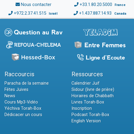
Nous contacter
+33.1.80.20.5000
France
+972.2.37.41.515
+1.437.887.14.93
Israël
Canada
Raccourcis
Ressources
Paracha de la semaine
Calendrier Juif
Fêtes Juives
Sidour (livre de prière)
News
Horaires de Chabbath
Cours Mp3-Vidéo
Livres Torah-Box
Yéchiva Torah-Box
Inscription
Dédicacer un cours
Podcast Torah-Box
English Version