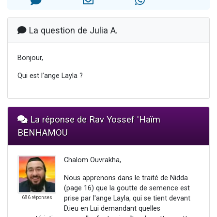
Nouvelle émission radio : Visions de grandeur n°104 : Le Chabbath et le Birkat Hamazone à travers le temps
61 personnes viennent de demander une bénédiction
La question de Julia A.
Ariel vient de donner son Maasser
Il reste 49 places pour étudier en groupe sur Zoom
Bonjour,
Eva vient de donner son Maasser
Qui est l’ange Layla ?
La réponse de Rav Yossef 'Haïm
BENHAMOU
Chalom Ouvrakha,
Nous apprenons dans le traité de Nidda
(page 16) que la goutte de semence est
prise par l'ange Layla, qui se tient devant
686 réponses
D.ieu en Lui demandant quelles