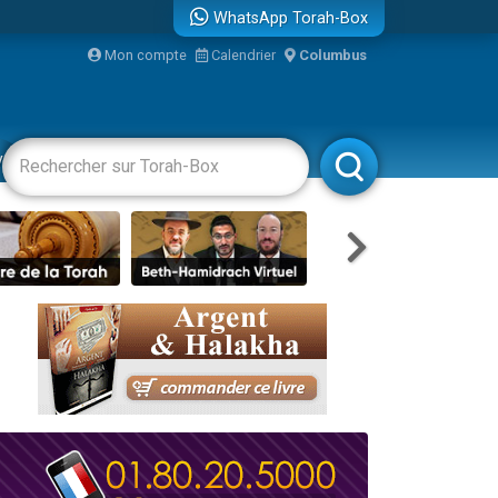
WhatsApp Torah-Box
Mon compte
Calendrier
Columbus
re
vertissements
Livres
Rabbanim
travers le temps
 leur maman
...