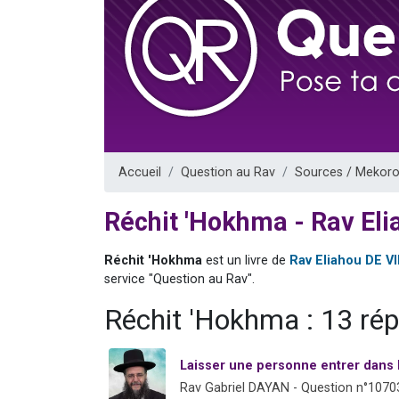
Dovan vient 
2 personnes 
2 personnes 
Malgorzata v
3 personnes 
Accueil
Question au Rav
Sources / Mekoro
Réchit 'Hokhma - Rav El
Réchit 'Hokhma
est un livre de
Rav Eliahou DE V
service "Question au Rav".
Réchit 'Hokhma : 13 ré
Laisser une personne entrer dans 
Rav Gabriel DAYAN - Question n°1070