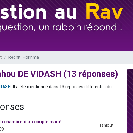
de donner son Maasser
viennent de nous rejoindre sur WhatsApp
viennent de nous rejoindre sur WhatsApp
ient de donner son Maasser
viennent de nous rejoindre sur WhatsApp
t
Réchit 'Hokhma
iahou DE VIDASH (13 réponses)
IDASH
. Il a été mentionné dans 13 réponses différentes du
ponses
la chambre d'un couple marié
Tsniout
39