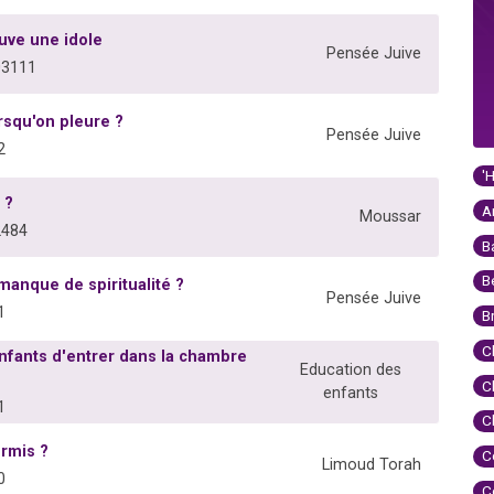
uve une idole
Pensée Juive
03111
rsqu'on pleure ?
Pensée Juive
2
'
 ?
A
Moussar
2484
B
B
manque de spiritualité ?
Pensée Juive
1
B
C
enfants d'entrer dans la chambre
Education des
C
enfants
1
C
ermis ?
C
Limoud Torah
0
C