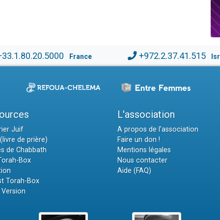
+33.1.80.20.5000
+972.2.37.41.515
France
Is
ources
L'association
ier Juif
A propos de l'association
(livre de prière)
Faire un don !
es de Chabbath
Mentions légales
 Torah-Box
Nous contacter
tion
Aide (FAQ)
t Torah-Box
 Version