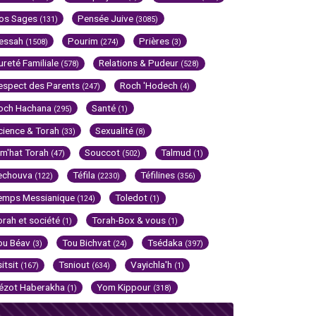
os Sages
Pensée Juive
(131)
(3085)
essah
Pourim
Prières
(1508)
(274)
(3)
ureté Familiale
Relations & Pudeur
(578)
(528)
espect des Parents
Roch 'Hodech
(247)
(4)
och Hachana
Santé
(295)
(1)
cience & Torah
Sexualité
(33)
(8)
im'hat Torah
Souccot
Talmud
(47)
(502)
(1)
echouva
Téfila
Téfilines
(122)
(2230)
(356)
emps Messianique
Toledot
(124)
(1)
orah et société
Torah-Box & vous
(1)
(1)
ou Béav
Tou Bichvat
Tsédaka
(3)
(24)
(397)
sitsit
Tsniout
Vayichla'h
(167)
(634)
(1)
ézot Haberakha
Yom Kippour
(1)
(318)