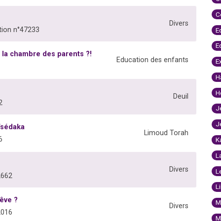
C
Divers
ion n°47233
E
E
s la chambre des parents ?!
Education des enfants
E
H
H
Deuil
2
J
J
Tsédaka
Limoud Torah
6
K
L
Divers
L
2662
L
rêve ?
M
Divers
2016
M