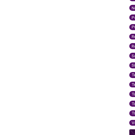
N
P
P
R
R
S
S
T
T
T
T
T
V