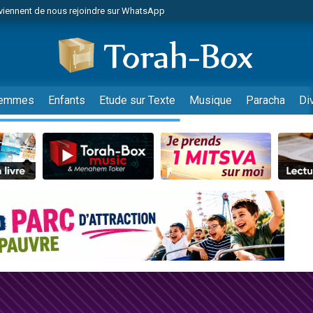
viennent de nous rejoindre sur WhatsApp
viennent de nous rejoindre sur WhatsApp
les musiques dans Torah-Box Music
es viennent de faire un don pour Tsédaka : pauvres d'Israel
es viennent de faire un don pour Diane, 80 ans, dans un appartement insalub
emmes
Enfants
Etude sur Texte
Musique
Paracha
Di
sion radio : Visions de grandeur n°104 : Le Chabbath et le Birkat Hamazone à 
 viennent de demander une bénédiction
nnes viennent de faire un don pour Sauvez la jambe de Yohan
49 places pour étudier en groupe sur Zoom
de donner son Maasser
ent de donner son Maasser
es viennent de faire un don pour 5 enfants déjà orphelins risquent de perdre
es viennent de faire un don pour Reloger Rivka, 6 enfants, victime de violences
 viennent de demander une bénédiction
49 places pour étudier en groupe sur Zoom