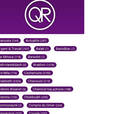
Hanouka
Actualité
(244)
(287)
rgent & Travail
Balak
Bamidbar
(747)
(1)
(1)
ar-Mitsva
Berechit
(118)
(1)
eth-Hamikdach
Brakhot
(6)
(1518)
rit-Mila
Cacheroute
(176)
(3703)
habbath
Chavouot
(2426)
(219)
hémini Atseret
Chemirat haLachone
(5)
(188)
hemita
Chiddoukh
(135)
(200)
ommunauté
Compte du Omer
(3)
(264)
onversion
Couple
(303)
(297)