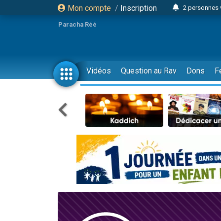
Mon compte
/
Inscription
2 personnes 
3 personnes 
Paracha Réé
2 nouvel
8 personn
4 personn
Vidéos
Question au Rav
Dons
F
Nouvelle émis
61 personnes
39 perso
Il reste 
Ariel vient 
Nathaniel vi
6 personn
2 personn
10 personnes
Il reste 