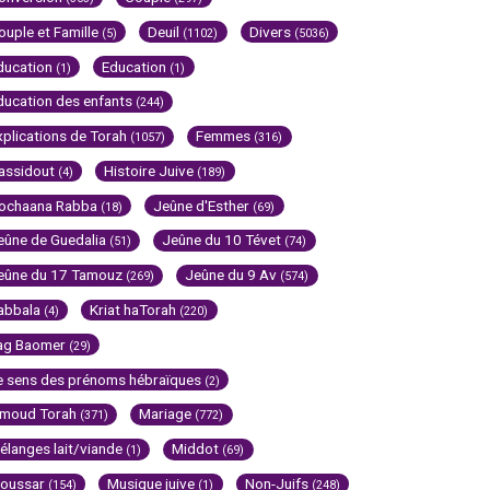
ouple et Famille
Deuil
Divers
(5)
(1102)
(5036)
ducation
Education
(1)
(1)
ducation des enfants
(244)
xplications de Torah
Femmes
(1057)
(316)
assidout
Histoire Juive
(4)
(189)
ochaana Rabba
Jeûne d'Esther
(18)
(69)
eûne de Guedalia
Jeûne du 10 Tévet
(51)
(74)
eûne du 17 Tamouz
Jeûne du 9 Av
(269)
(574)
abbala
Kriat haTorah
(4)
(220)
ag Baomer
(29)
e sens des prénoms hébraïques
(2)
imoud Torah
Mariage
(371)
(772)
élanges lait/viande
Middot
(1)
(69)
oussar
Musique juive
Non-Juifs
(154)
(1)
(248)