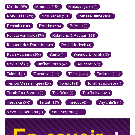
Middot
Moussar
Musique juive
(69)
(154)
(1)
Non-Juifs
Nos Sages
Pensée Juive
(249)
(131)
(3087)
Pessah
Pourim
Prières
(1508)
(274)
(3)
Pureté Familiale
Relations & Pudeur
(578)
(528)
Respect des Parents
Roch 'Hodech
(247)
(4)
Roch Hachana
Santé
Science & Torah
(296)
(1)
(33)
Sexualité
Sim'hat Torah
Souccot
(8)
(47)
(502)
Talmud
Techouva
Téfila
Téfilines
(1)
(122)
(2230)
(356)
Temps Messianique
Toledot
Torah et société
(124)
(1)
(1)
Torah-Box & vous
Tou Béav
Tou Bichvat
(1)
(3)
(24)
Tsédaka
Tsitsit
Tsniout
Vayichla'h
(397)
(167)
(634)
(1)
Vézot Haberakha
Yom Kippour
(1)
(318)