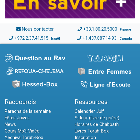
Nous contacter
+33.1.80.20.5000
France
+972.2.37.41.515
+1.437.887.14.93
Israël
Canada
Raccourcis
Ressources
Paracha de la semaine
Calendrier Juif
Fêtes Juives
Sidour (livre de prière)
News
Horaires de Chabbath
Cours Mp3-Vidéo
Livres Torah-Box
Yéchiva Torah-Box
Inscription