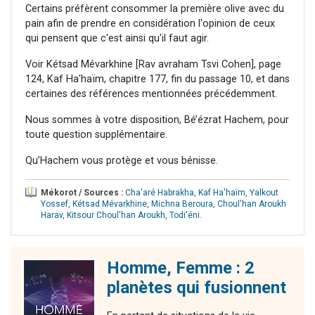
Certains préfèrent consommer la première olive avec du
pain afin de prendre en considération l'opinion de ceux
qui pensent que c'est ainsi qu'il faut agir.
Voir Kétsad Mévarkhine [Rav avraham Tsvi Cohen], page
124, Kaf Ha'haïm, chapitre 177, fin du passage 10, et dans
certaines des références mentionnées précédemment.
Nous sommes à votre disposition, Bé’ézrat Hachem, pour
toute question supplémentaire.
Qu’Hachem vous protège et vous bénisse.
Mékorot / Sources :
Cha'aré Habrakha
,
Kaf Ha'haïm
,
Yalkout
Yossef
,
Kétsad Mévarkhine
,
Michna Beroura
,
Choul'han Aroukh
Harav
,
Kitsour Choul'han Aroukh
,
Todi'éni
.
Homme, Femme : 2
planètes qui fusionnent