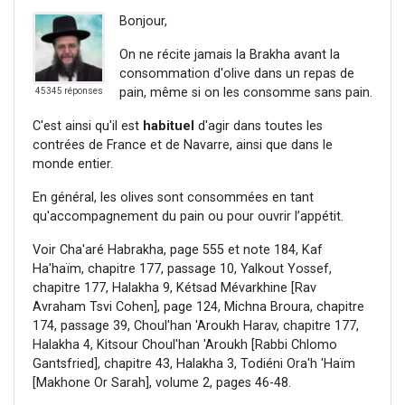
Bonjour,
On ne récite jamais la Brakha avant la
consommation d'olive dans un repas de
pain, même si on les consomme sans pain.
45345 réponses
C'est ainsi qu'il est
habituel
d'agir dans toutes les
contrées de France et de Navarre, ainsi que dans le
monde entier.
En général, les olives sont consommées en tant
qu'accompagnement du pain ou pour ouvrir l’appétit.
Voir Cha'aré Habrakha, page 555 et note 184, Kaf
Ha'haïm, chapitre 177, passage 10, Yalkout Yossef,
chapitre 177, Halakha 9, Kétsad Mévarkhine [Rav
Avraham Tsvi Cohen], page 124, Michna Broura, chapitre
174, passage 39, Choul'han 'Aroukh Harav, chapitre 177,
Halakha 4, Kitsour Choul'han 'Aroukh [Rabbi Chlomo
Gantsfried], chapitre 43, Halakha 3, Todiéni Ora'h 'Haïm
[Makhone Or Sarah], volume 2, pages 46-48.