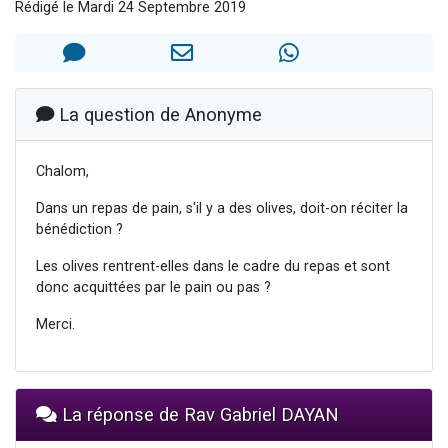
Rédigé le Mardi 24 Septembre 2019
17 personnes viennent de demander une bénédiction
4 personnes viennent de nous rejoindre sur WhatsApp
Il reste 49 places pour étudier en groupe sur Zoom
Eva vient de donner son Maasser
La question de Anonyme
Eli vient de donner son Maasser
Chalom,
Dans un repas de pain, s'il y a des olives, doit-on réciter la
bénédiction ?
Les olives rentrent-elles dans le cadre du repas et sont
donc acquittées par le pain ou pas ?
Merci.
La réponse de Rav Gabriel DAYAN