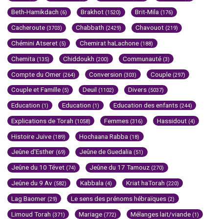
Beth-Hamikdach
Brakhot
Brit-Mila
(6)
(1520)
(176)
Cacheroute
Chabbath
Chavouot
(3703)
(2429)
(219)
Chémini Atseret
Chemirat haLachone
(5)
(188)
Chemita
Chiddoukh
Communauté
(135)
(200)
(3)
Compte du Omer
Conversion
Couple
(264)
(303)
(297)
Couple et Famille
Deuil
Divers
(5)
(1102)
(5037)
Education
Education
Education des enfants
(1)
(1)
(244)
Explications de Torah
Femmes
Hassidout
(1058)
(316)
(4)
Histoire Juive
Hochaana Rabba
(189)
(18)
Jeûne d'Esther
Jeûne de Guedalia
(69)
(51)
Jeûne du 10 Tévet
Jeûne du 17 Tamouz
(74)
(270)
Jeûne du 9 Av
Kabbala
Kriat haTorah
(582)
(4)
(220)
Lag Baomer
Le sens des prénoms hébraïques
(29)
(2)
Limoud Torah
Mariage
Mélanges lait/viande
(371)
(772)
(1)