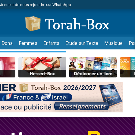
viennent de nous rejoindre sur WhatsApp
de donner son Maasser
es viennent de faire un don pour 5 jours de vacances aux Orphelins
es viennent de faire un don pour Diane, 80 ans, dans un appartement insalub
viennent de nous rejoindre sur WhatsApp
Dons
Femmes
Enfants
Etude sur Texte
Musique
Pa
 viennent de demander une bénédiction
nnes viennent de faire un don pour Sauvez la jambe de Yohan
49 places pour étudier en groupe sur Zoom
lles musiques dans Torah-Box Music
viennent de nous rejoindre sur WhatsApp
viennent de nous rejoindre sur WhatsApp
les musiques dans Torah-Box Music
viennent de nous rejoindre sur WhatsApp
es viennent de faire un don pour Tsédaka : pauvres d'Israel
sion radio : Visions de grandeur n°104 : Le Chabbath et le Birkat Hamazone à 