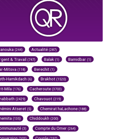
Hanouka
Actualité
(244)
(287)
rgent & Travail
Balak
Bamidbar
(747)
(1)
(1)
ar-Mitsva
Berechit
(118)
(1)
eth-Hamikdach
Brakhot
(6)
(1520)
rit-Mila
Cacheroute
(176)
(3703)
habbath
Chavouot
(2429)
(219)
hémini Atseret
Chemirat haLachone
(5)
(188)
hemita
Chiddoukh
(135)
(200)
ommunauté
Compte du Omer
(3)
(264)
onversion
Couple
(303)
(297)