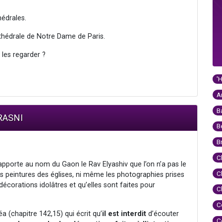
hédrales.
athédrale de Notre Dame de Paris.
e les regarder ?
'
A
B
RASNI
B
B
C
apporte au nom du Gaon le Rav Elyashiv que l’on n’a pas le
C
es peintures des églises, ni même les photographies prises
 décorations idolâtres et qu’elles sont faites pour
C
C
a (chapitre 142,15) qui écrit qu’
il est interdit
d’écouter
C