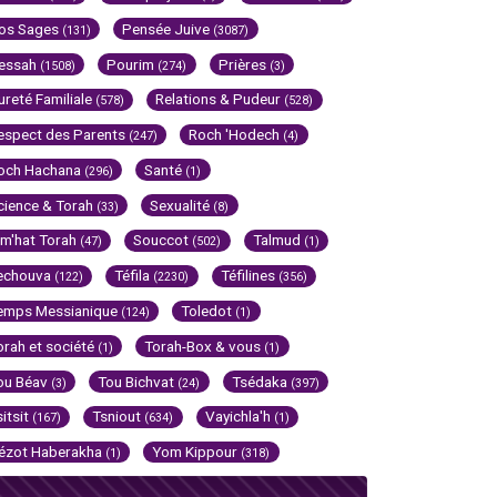
os Sages
Pensée Juive
(131)
(3087)
essah
Pourim
Prières
(1508)
(274)
(3)
ureté Familiale
Relations & Pudeur
(578)
(528)
espect des Parents
Roch 'Hodech
(247)
(4)
och Hachana
Santé
(296)
(1)
cience & Torah
Sexualité
(33)
(8)
im'hat Torah
Souccot
Talmud
(47)
(502)
(1)
echouva
Téfila
Téfilines
(122)
(2230)
(356)
emps Messianique
Toledot
(124)
(1)
orah et société
Torah-Box & vous
(1)
(1)
ou Béav
Tou Bichvat
Tsédaka
(3)
(24)
(397)
sitsit
Tsniout
Vayichla'h
(167)
(634)
(1)
ézot Haberakha
Yom Kippour
(1)
(318)