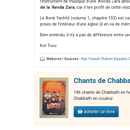
l’instrument de musique d’une 'Avoda Zara ains
de la 'Avoda Zara
, car il tire profit de cette visi
Le Avné Yachfé (volume 1, chapitre 153) est ca
prises de l’intérieur d’une église (il en va de mê
Bien entendu, il n’y a pas de différence entre u
Kol Touv.
Mékorot / Sources :
Rav Yossef Chalom Elyashiv
,
Chants de Chabb
146 chants de Chabbath en héb
Chabbath en couleur.
acheter ce livre