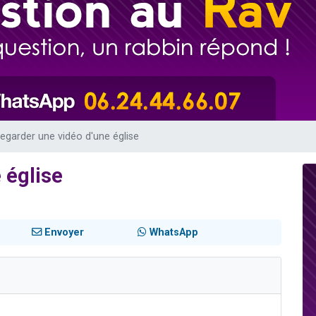
 viennent de demander une bénédiction
49 places pour étudier en groupe sur Zoom
de donner son Maasser
ent de donner son Maasser
viennent de nous rejoindre sur WhatsApp
egarder une vidéo d'une église
 église
Envoyer
WhatsApp