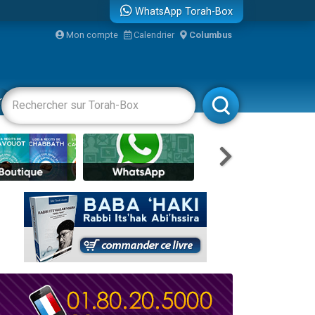
WhatsApp Torah-Box
Mon compte
Calendrier
Columbus
re
racha
Divertissements
Livres
Rabbanim
travers le temps