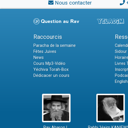
Nous contacter
Raccourcis
Ress
Paracha de la semaine
Calendr
Fêtes Juives
Sidour 
News
Horair
Cours Mp3-Vidéo
Livres
Yéchiva Torah-Box
Inscrip
Dédicacer un cours
Podcas
English
Rav Aharon L.
Rabbi 'Haïm KANIEW