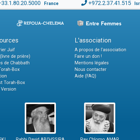
+33.1.80.20.5000
+972.2.37.41.515
France
Is
ources
L'association
ier Juif
A propos de l'association
(livre de prière)
Faire un don !
es de Chabbath
Mentions légales
 Torah-Box
Nous contacter
tion
Aide (FAQ)
t Torah-Box
 Version
SKI
Rabbi David ABI'HSSIRA
Rav Chlomo AMAR