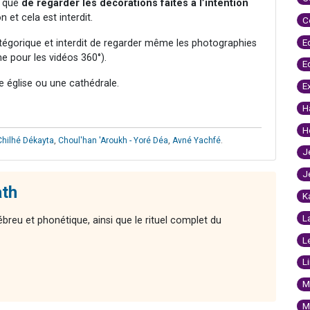
i que
de regarder les décorations faites à l’intention
on et cela est interdit.
C
E
tégorique et interdit de regarder même les photographies
me pour les vidéos 360°).
E
ne église ou une cathédrale.
E
H
H
Chilhé Dékayta
,
Choul'han 'Aroukh - Yoré Déa
,
Avné Yachfé
.
J
J
ath
K
L
reu et phonétique, ainsi que le rituel complet du
L
L
M
M