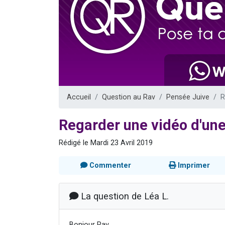
61 personnes
Il reste 
Ariel vient 
Nathaniel vi
4 personnes 
Accueil
Question au Rav
Pensée Juive
R
Regarder une vidéo d'une
Rédigé le Mardi 23 Avril 2019
Commenter
Imprimer
La question de Léa L.
Bonjour Rav,