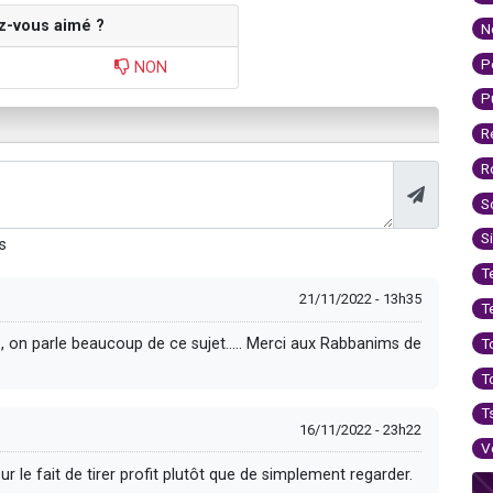
z-vous aimé ?
N
P
NON
P
R
R
S
S
s
T
21/11/2022 - 13h35
T
T
, on parle beaucoup de ce sujet..... Merci aux Rabbanims de
T
T
16/11/2022 - 23h22
V
sur le fait de tirer profit plutôt que de simplement regarder.