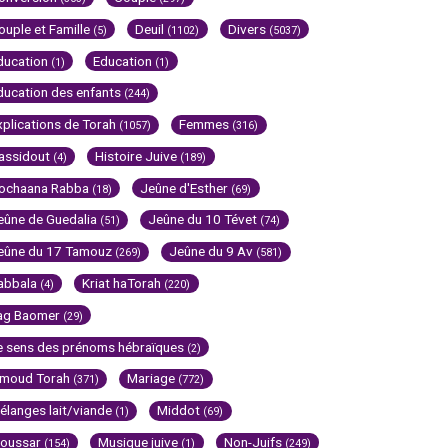
ouple et Famille
Deuil
Divers
(5)
(1102)
(5037)
ducation
Education
(1)
(1)
ducation des enfants
(244)
xplications de Torah
Femmes
(1057)
(316)
assidout
Histoire Juive
(4)
(189)
ochaana Rabba
Jeûne d'Esther
(18)
(69)
eûne de Guedalia
Jeûne du 10 Tévet
(51)
(74)
eûne du 17 Tamouz
Jeûne du 9 Av
(269)
(581)
abbala
Kriat haTorah
(4)
(220)
ag Baomer
(29)
e sens des prénoms hébraïques
(2)
imoud Torah
Mariage
(371)
(772)
élanges lait/viande
Middot
(1)
(69)
oussar
Musique juive
Non-Juifs
(154)
(1)
(249)