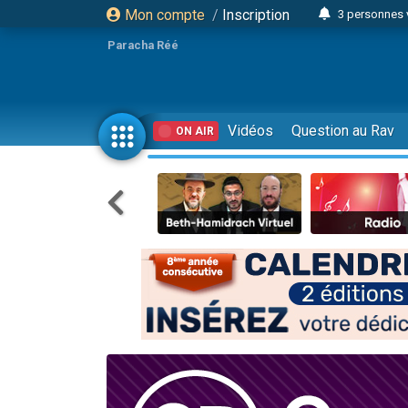
Mon compte
/
Inscription
3 personnes 
Odaya vient 
Paracha Réé
3 personn
3 personn
2 personnes 
Vidéos
Question au Rav
ON AIR
13 personnes
30 perso
Il reste 
12 nouve
3 personnes 
2 personnes 
2 nouvel
3 personnes 
8 personn
Nouvelle émis