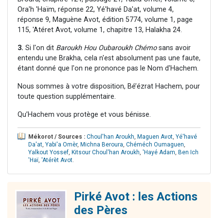
Ora'h 'Haïm, réponse 22, Yé'havé Da'at, volume 4,
réponse 9, Maguène Avot, édition 5774, volume 1, page
115, 'Atéret Avot, volume 1, chapitre 13, Halakha 24.
3.
Si l'on dit
Baroukh Hou Oubaroukh Chémo
sans avoir
entendu une Brakha, cela n'est absolument pas une faute,
étant donné que l'on ne prononce pas le Nom d'Hachem.
Nous sommes à votre disposition, Bé’ézrat Hachem, pour
toute question supplémentaire.
Qu’Hachem vous protège et vous bénisse.
Mékorot / Sources :
Choul'han Aroukh
,
Maguen Avot
,
Yé'havé
Da'at
,
Yabi'a Omèr
,
Michna Beroura
,
Chéméch Oumaguen
,
Yalkout Yossef
,
Kitsour Choul'han Aroukh
,
'Hayé Adam
,
Ben Ich
'Haï
,
'Atérèt Avot
.
Pirké Avot : les Actions
des Pères