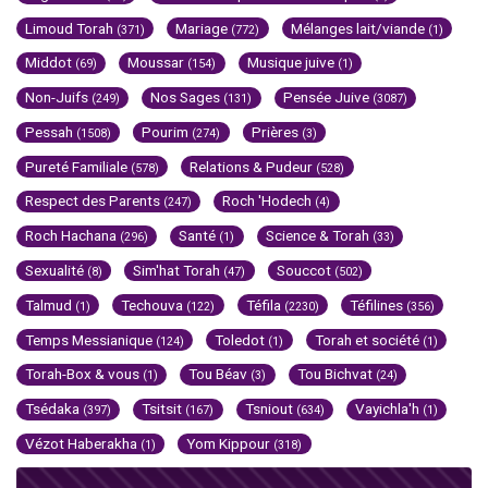
Limoud Torah
Mariage
Mélanges lait/viande
(371)
(772)
(1)
Middot
Moussar
Musique juive
(69)
(154)
(1)
Non-Juifs
Nos Sages
Pensée Juive
(249)
(131)
(3087)
Pessah
Pourim
Prières
(1508)
(274)
(3)
Pureté Familiale
Relations & Pudeur
(578)
(528)
Respect des Parents
Roch 'Hodech
(247)
(4)
Roch Hachana
Santé
Science & Torah
(296)
(1)
(33)
Sexualité
Sim'hat Torah
Souccot
(8)
(47)
(502)
Talmud
Techouva
Téfila
Téfilines
(1)
(122)
(2230)
(356)
Temps Messianique
Toledot
Torah et société
(124)
(1)
(1)
Torah-Box & vous
Tou Béav
Tou Bichvat
(1)
(3)
(24)
Tsédaka
Tsitsit
Tsniout
Vayichla'h
(397)
(167)
(634)
(1)
Vézot Haberakha
Yom Kippour
(1)
(318)