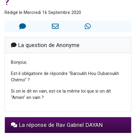
?
2 personnes viennent de faire un don pour 1 Journée de Vacances Pour les Enfants
Rédigé le Mercredi 16 Septembre 2020
17 personnes viennent de demander une bénédiction
4 personnes viennent de nous rejoindre sur WhatsApp
Il reste 49 places pour étudier en groupe sur Zoom
2 personnes viennent de nous rejoindre sur WhatsApp
La question de Anonyme
Bonjour,
Est-il obligatoire de répondre "Baroukh Hou Oubaroukh
Chémo" ?
Si on le dit en vain, est-ce la même loi que si on dit
"Amen" en vain ?
La réponse de Rav Gabriel DAYAN