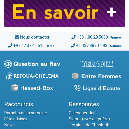
Nous contacter
+33.1.80.20.5000
France
+972.2.37.41.515
+1.437.887.14.93
Israël
Canada
Raccourcis
Ressources
Paracha de la semaine
Calendrier Juif
Fêtes Juives
Sidour (livre de prière)
News
Horaires de Chabbath