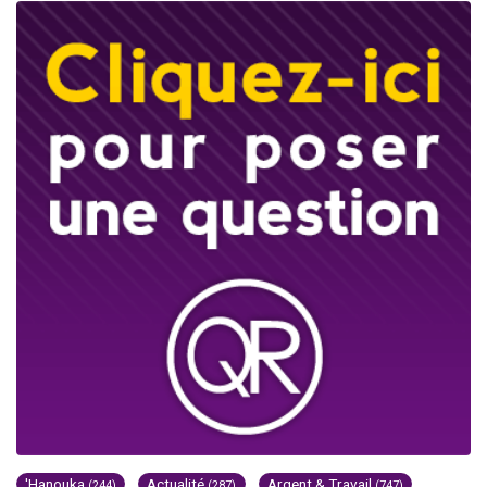
'Hanouka
Actualité
Argent & Travail
(244)
(287)
(747)