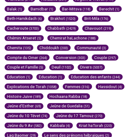
Balak
Bamidbar
Bar-Mitsva
Berechit
(1)
(1)
(118)
(1)
Beth-Hamikdach
Brakhot
Brit-Mila
(6)
(1520)
(176)
Cacheroute
Chabbath
Chavouot
(3703)
(2429)
(219)
Chémini Atseret
Chemirat haLachone
(5)
(188)
Chemita
Chiddoukh
Communauté
(135)
(200)
(3)
Compte du Omer
Conversion
Couple
(264)
(303)
(297)
Couple et Famille
Deuil
Divers
(5)
(1102)
(5037)
Education
Education
Education des enfants
(1)
(1)
(244)
Explications de Torah
Femmes
Hassidout
(1058)
(316)
(4)
Histoire Juive
Hochaana Rabba
(189)
(18)
Jeûne d'Esther
Jeûne de Guedalia
(69)
(51)
Jeûne du 10 Tévet
Jeûne du 17 Tamouz
(74)
(270)
Jeûne du 9 Av
Kabbala
Kriat haTorah
(582)
(4)
(220)
Lag Baomer
Le sens des prénoms hébraïques
(29)
(2)