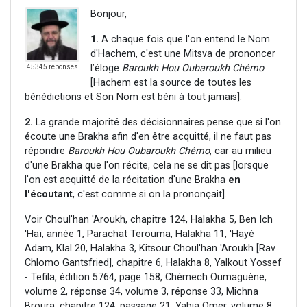
Bonjour,
1.
A chaque fois que l'on entend le Nom
d'Hachem, c'est une Mitsva de prononcer
l’éloge
Baroukh Hou Oubaroukh Chémo
45345 réponses
[Hachem est la source de toutes les
bénédictions et Son Nom est béni à tout jamais].
2.
La grande majorité des décisionnaires pense que si l'on
écoute une Brakha afin d'en être acquitté, il ne faut pas
répondre
Baroukh Hou Oubaroukh Chémo
, car au milieu
d'une Brakha que l'on récite, cela ne se dit pas [lorsque
l'on est acquitté de la récitation d'une Brakha
en
l'écoutant
, c'est comme si on la prononçait].
Voir Choul'han 'Aroukh, chapitre 124, Halakha 5, Ben Ich
'Haï, année 1, Parachat Terouma, Halakha 11, 'Hayé
Adam, Klal 20, Halakha 3, Kitsour Choul'han 'Aroukh [Rav
Chlomo Gantsfried], chapitre 6, Halakha 8, Yalkout Yossef
- Tefila, édition 5764, page 158, Chémech Oumaguène,
volume 2, réponse 34, volume 3, réponse 33, Michna
Broura, chapitre 124, passage 21, Yabia Omer, volume 8,