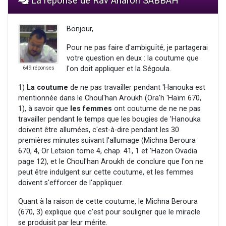
La réponse de Rav Aharon SABBAH
Bonjour,
Pour ne pas faire d'ambiguïté, je partagerai
votre question en deux : la coutume que
l'on doit appliquer et la Ségoula.
649 réponses
1)
La coutume
de ne pas travailler pendant 'Hanouka est
mentionnée dans le Choul'han Aroukh (Ora'h 'Haïm 670,
1), à savoir que
les femmes
ont coutume de ne ne pas
travailler pendant le temps que les bougies de 'Hanouka
doivent être allumées, c'est-à-dire pendant les 30
premières minutes suivant l'allumage (Michna Beroura
670, 4, Or Letsion tome 4, chap. 41, 1 et 'Hazon Ovadia
page 12), et le Choul'han Aroukh de conclure que l'on ne
peut être indulgent sur cette coutume, et les femmes
doivent s'efforcer de l'appliquer.
Quant à la raison de cette coutume, le Michna Beroura
(670, 3) explique que c'est pour souligner que le miracle
se produisit par leur mérite.