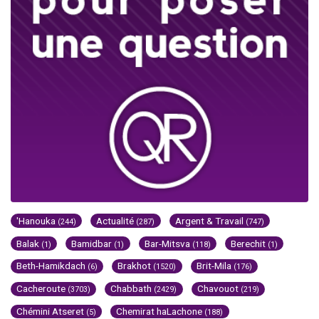
'Hanouka
Actualité
Argent & Travail
(244)
(287)
(747)
Balak
Bamidbar
Bar-Mitsva
Berechit
(1)
(1)
(118)
(1)
Beth-Hamikdach
Brakhot
Brit-Mila
(6)
(1520)
(176)
Cacheroute
Chabbath
Chavouot
(3703)
(2429)
(219)
Chémini Atseret
Chemirat haLachone
(5)
(188)