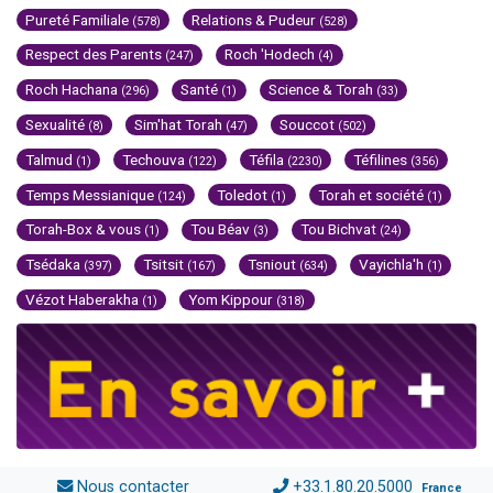
Pureté Familiale
Relations & Pudeur
(578)
(528)
Respect des Parents
Roch 'Hodech
(247)
(4)
Roch Hachana
Santé
Science & Torah
(296)
(1)
(33)
Sexualité
Sim'hat Torah
Souccot
(8)
(47)
(502)
Talmud
Techouva
Téfila
Téfilines
(1)
(122)
(2230)
(356)
Temps Messianique
Toledot
Torah et société
(124)
(1)
(1)
Torah-Box & vous
Tou Béav
Tou Bichvat
(1)
(3)
(24)
Tsédaka
Tsitsit
Tsniout
Vayichla'h
(397)
(167)
(634)
(1)
Vézot Haberakha
Yom Kippour
(1)
(318)
Nous contacter
+33.1.80.20.5000
France