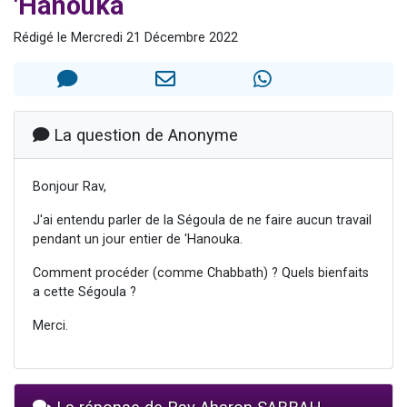
'Hanouka
4 personnes viennent de nous rejoindre sur WhatsApp
Rédigé le Mercredi 21 Décembre 2022
3 personnes viennent de nous rejoindre sur WhatsApp
3 personnes viennent de faire un don pour 5 jours de vacances aux Orphelins
Odaya vient de donner son Maasser
2 personnes viennent de faire un don pour Tsédaka : pauvres d'Israel
La question de Anonyme
Bonjour Rav,
J'ai entendu parler de la Ségoula de ne faire aucun travail
pendant un jour entier de 'Hanouka.
Comment procéder (comme Chabbath) ? Quels bienfaits
a cette Ségoula ?
Merci.