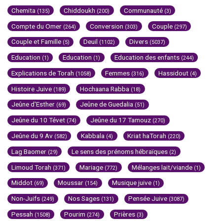
Chemita
Chiddoukh
Communauté
(135)
(200)
(3)
Compte du Omer
Conversion
Couple
(264)
(303)
(297)
Couple et Famille
Deuil
Divers
(5)
(1102)
(5037)
Education
Education
Education des enfants
(1)
(1)
(244)
Explications de Torah
Femmes
Hassidout
(1058)
(316)
(4)
Histoire Juive
Hochaana Rabba
(189)
(18)
Jeûne d'Esther
Jeûne de Guedalia
(69)
(51)
Jeûne du 10 Tévet
Jeûne du 17 Tamouz
(74)
(270)
Jeûne du 9 Av
Kabbala
Kriat haTorah
(582)
(4)
(220)
Lag Baomer
Le sens des prénoms hébraïques
(29)
(2)
Limoud Torah
Mariage
Mélanges lait/viande
(371)
(772)
(1)
Middot
Moussar
Musique juive
(69)
(154)
(1)
Non-Juifs
Nos Sages
Pensée Juive
(249)
(131)
(3087)
Pessah
Pourim
Prières
(1508)
(274)
(3)