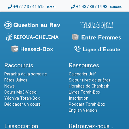
+972.2.37.41.515
+1.437.887.14.93
Israël
Canada
Raccourcis
Ressources
Paracha de la semaine
Calendrier Juif
Fêtes Juives
Sidour (livre de prière)
News
Horaires de Chabbath
Cours Mp3-Vidéo
Livres Torah-Box
Yéchiva Torah-Box
Inscription
Dédicacer un cours
Podcast Torah-Box
English Version
L'association
Retrouvez-nous...