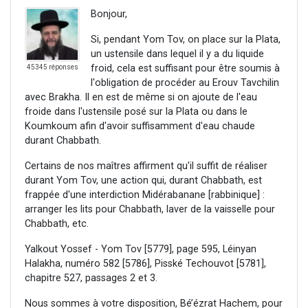
Bonjour,
Si, pendant Yom Tov, on place sur la Plata,
un ustensile dans lequel il y a du liquide
froid, cela est suffisant pour être soumis à
45345 réponses
l'obligation de procéder au Erouv Tavchilin
avec Brakha. Il en est de même si on ajoute de l'eau
froide dans l'ustensile posé sur la Plata ou dans le
Koumkoum afin d'avoir suffisamment d'eau chaude
durant Chabbath.
Certains de nos maîtres affirment qu'il suffit de réaliser
durant Yom Tov, une action qui, durant Chabbath, est
frappée d'une interdiction Midérabanane [rabbinique] :
arranger les lits pour Chabbath, laver de la vaisselle pour
Chabbath, etc.
Yalkout Yossef - Yom Tov [5779], page 595, Léinyan
Halakha, numéro 582 [5786], Pisské Techouvot [5781],
chapitre 527, passages 2 et 3.
Nous sommes à votre disposition, Bé’ézrat Hachem, pour