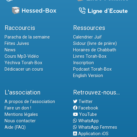
Raccourcis
Ressources
Paracha de la semaine
Calendrier Juif
Fêtes Juives
Sidour (livre de prière)
News
Horaires de Chabbath
Cours Mp3-Vidéo
Livres Torah-Box
Yéchiva Torah-Box
Inscription
Dédicacer un cours
Podcast Torah-Box
English Version
L'association
Retrouvez-nous...
A propos de l'association
Twitter
Faire un don !
Facebook
Mentions légales
YouTube
Nous contacter
WhatsApp
Aide (FAQ)
WhatsApp Femmes
Application iOS