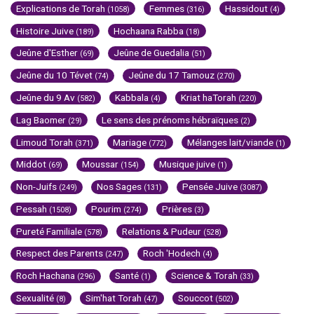
Explications de Torah
Femmes
Hassidout
(1058)
(316)
(4)
Histoire Juive
Hochaana Rabba
(189)
(18)
Jeûne d'Esther
Jeûne de Guedalia
(69)
(51)
Jeûne du 10 Tévet
Jeûne du 17 Tamouz
(74)
(270)
Jeûne du 9 Av
Kabbala
Kriat haTorah
(582)
(4)
(220)
Lag Baomer
Le sens des prénoms hébraïques
(29)
(2)
Limoud Torah
Mariage
Mélanges lait/viande
(371)
(772)
(1)
Middot
Moussar
Musique juive
(69)
(154)
(1)
Non-Juifs
Nos Sages
Pensée Juive
(249)
(131)
(3087)
Pessah
Pourim
Prières
(1508)
(274)
(3)
Pureté Familiale
Relations & Pudeur
(578)
(528)
Respect des Parents
Roch 'Hodech
(247)
(4)
Roch Hachana
Santé
Science & Torah
(296)
(1)
(33)
Sexualité
Sim'hat Torah
Souccot
(8)
(47)
(502)