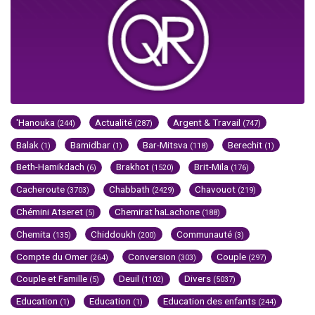
'Hanouka
Actualité
Argent & Travail
(244)
(287)
(747)
Balak
Bamidbar
Bar-Mitsva
Berechit
(1)
(1)
(118)
(1)
Beth-Hamikdach
Brakhot
Brit-Mila
(6)
(1520)
(176)
Cacheroute
Chabbath
Chavouot
(3703)
(2429)
(219)
Chémini Atseret
Chemirat haLachone
(5)
(188)
Chemita
Chiddoukh
Communauté
(135)
(200)
(3)
Compte du Omer
Conversion
Couple
(264)
(303)
(297)
Couple et Famille
Deuil
Divers
(5)
(1102)
(5037)
Education
Education
Education des enfants
(1)
(1)
(244)