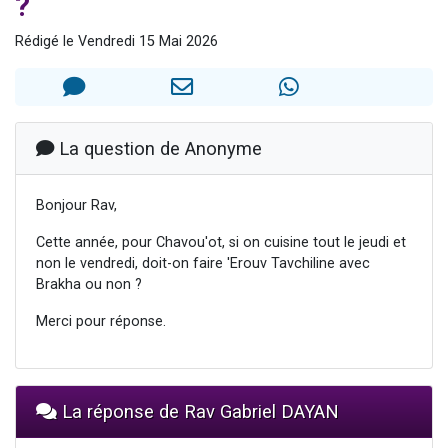
?
4 personnes viennent de nous rejoindre sur WhatsApp
Rédigé le Vendredi 15 Mai 2026
3 personnes viennent de nous rejoindre sur WhatsApp
3 personnes viennent de faire un don pour 5 jours de vacances aux Orphelins
Odaya vient de donner son Maasser
2 personnes viennent de faire un don pour Tsédaka : pauvres d'Israel
La question de Anonyme
Bonjour Rav,
Cette année, pour Chavou'ot, si on cuisine tout le jeudi et
non le vendredi, doit-on faire 'Erouv Tavchiline avec
Brakha ou non ?
Merci pour réponse.
La réponse de Rav Gabriel DAYAN