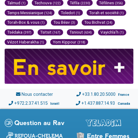
Talmud
Techouva
Téfila
Téfilines
(1)
(122)
(2230)
(356)
Temps Messianique
Toledot
Torah et société
(124)
(1)
(1)
Torah-Box & vous
Tou Béav
Tou Bichvat
(1)
(3)
(24)
Tsédaka
Tsitsit
Tsniout
Vayichla'h
(397)
(167)
(634)
(1)
Vézot Haberakha
Yom Kippour
(1)
(318)
Nous contacter
+33.1.80.20.5000
France
+972.2.37.41.515
+1.437.887.14.93
Israël
Canada