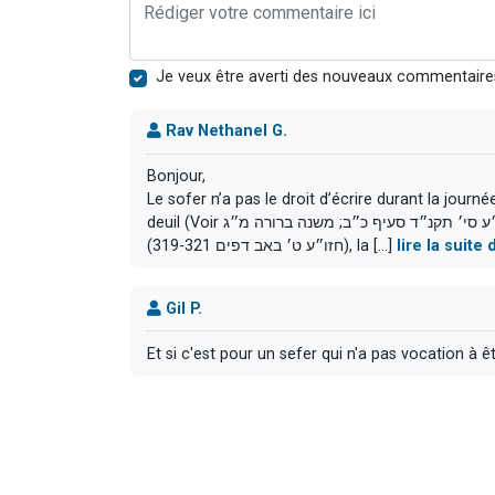
Je veux être averti des nouveaux commentaire
Rav Nethanel G.
Bonjour,
Le sofer n’a pas le droit d’écrire durant la journée de ט׳ באב, afin qu’il ne détourne pas son att
deuil (Voir שו״ע סי׳ תקנ״ד סעיף כ״ב; משנה ברורה מ״ג ), et également car on ne fait pas de מלאכה ce jour
(חזו״ע ט׳ באב דפים 319-321), la [...]
lire la suit
Gil P.
Et si c'est pour un sefer qui n'a pas vocation à 