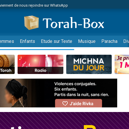
viennent de nous rejoindre sur WhatsApp
r vient de donner son Maasser
nes viennent de faire un don pour Événements Torah-Box
es viennent de faire un don pour Tsédaka : pauvres d'Israel
viennent de nous rejoindre sur WhatsApp
emmes
Enfants
Etude sur Texte
Musique
Paracha
Di
 viennent de demander une bénédiction
es viennent de faire un don pour Diane, 80 ans, dans un appartement insalub
49 places pour étudier en groupe sur Zoom
viennent de nous rejoindre sur WhatsApp
 viennent de demander une bénédiction
49 places pour étudier en groupe sur Zoom
viennent de nous rejoindre sur WhatsApp
viennent de nous rejoindre sur WhatsApp
es viennent de faire un don pour Reloger Rivka, 6 enfants, victime de violences
es viennent de faire un don pour 1 Journée de Vacances Pour les Enfants