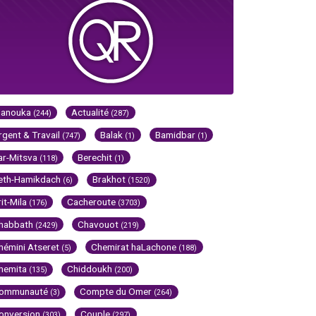
Hanouka
Actualité
(244)
(287)
rgent & Travail
Balak
Bamidbar
(747)
(1)
(1)
ar-Mitsva
Berechit
(118)
(1)
eth-Hamikdach
Brakhot
(6)
(1520)
rit-Mila
Cacheroute
(176)
(3703)
habbath
Chavouot
(2429)
(219)
hémini Atseret
Chemirat haLachone
(5)
(188)
hemita
Chiddoukh
(135)
(200)
ommunauté
Compte du Omer
(3)
(264)
onversion
Couple
(303)
(297)