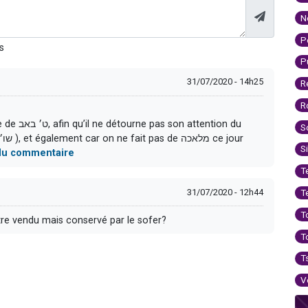
N
P
s
P
31/07/2020 - 14h25
R
R
ention du
S
S
e du commentaire
T
31/07/2020 - 12h44
T
T
être vendu mais conservé par le sofer?
T
T
V