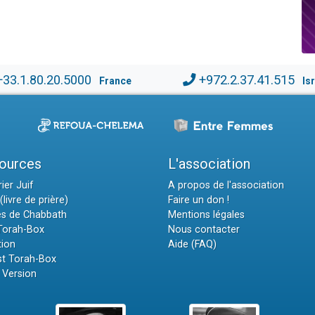
+33.1.80.20.5000
+972.2.37.41.515
France
Is
ources
L'association
ier Juif
A propos de l'association
(livre de prière)
Faire un don !
es de Chabbath
Mentions légales
 Torah-Box
Nous contacter
tion
Aide (FAQ)
t Torah-Box
 Version