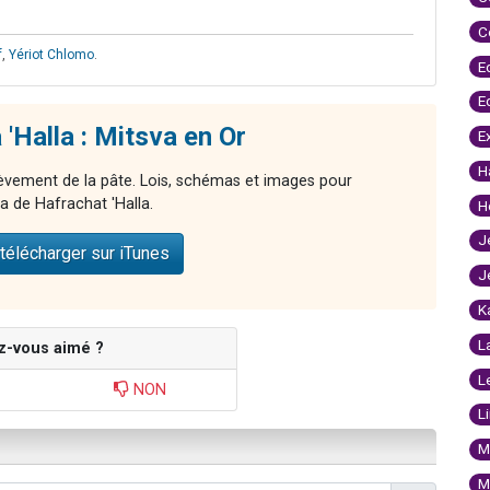
C
f
,
Yériot Chlomo
.
E
E
'Halla : Mitsva en Or
E
H
lèvement de la pâte. Lois, schémas et images pour
a de Hafrachat 'Halla.
H
J
télécharger sur iTunes
J
K
L
z-vous aimé ?
L
NON
L
M
M