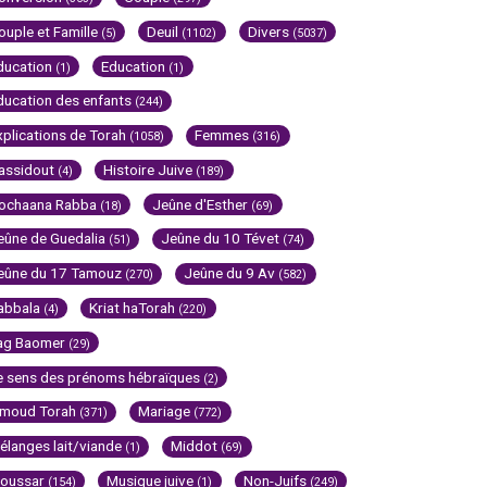
ouple et Famille
Deuil
Divers
(5)
(1102)
(5037)
ducation
Education
(1)
(1)
ducation des enfants
(244)
xplications de Torah
Femmes
(1058)
(316)
assidout
Histoire Juive
(4)
(189)
ochaana Rabba
Jeûne d'Esther
(18)
(69)
eûne de Guedalia
Jeûne du 10 Tévet
(51)
(74)
eûne du 17 Tamouz
Jeûne du 9 Av
(270)
(582)
abbala
Kriat haTorah
(4)
(220)
ag Baomer
(29)
e sens des prénoms hébraïques
(2)
imoud Torah
Mariage
(371)
(772)
élanges lait/viande
Middot
(1)
(69)
oussar
Musique juive
Non-Juifs
(154)
(1)
(249)