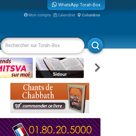
WhatsApp Torah-Box
Mon compte
Calendrier
Columbus
vertissements
Livres
Rabbanim
re
...