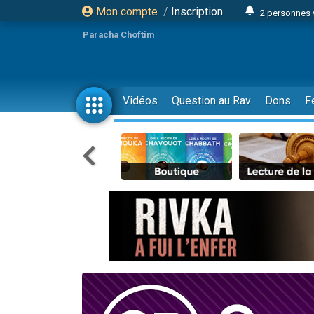
Mon compte
/
Inscription
2 personnes 
Lisbel Esthe
Paracha Choftim
3 person
2 personn
3 personnes 
Vidéos
Question au Rav
Dons
F
11 personnes
3 personn
Il reste 
2 personnes 
29 personnes
Il reste 
2 personnes 
6 personnes 
4 personn
2 personn