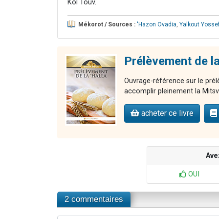
Kol Touv.
Mékorot / Sources :
'Hazon Ovadia
,
Yalkout Yosse
Prélèvement de la 
Ouvrage-référence sur le pré
accomplir pleinement la Mitsv
acheter ce livre
Ave
OUI
2 commentaires