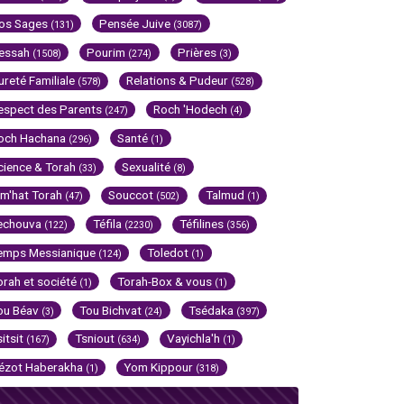
os Sages
Pensée Juive
(131)
(3087)
essah
Pourim
Prières
(1508)
(274)
(3)
ureté Familiale
Relations & Pudeur
(578)
(528)
espect des Parents
Roch 'Hodech
(247)
(4)
och Hachana
Santé
(296)
(1)
cience & Torah
Sexualité
(33)
(8)
im'hat Torah
Souccot
Talmud
(47)
(502)
(1)
echouva
Téfila
Téfilines
(122)
(2230)
(356)
emps Messianique
Toledot
(124)
(1)
orah et société
Torah-Box & vous
(1)
(1)
ou Béav
Tou Bichvat
Tsédaka
(3)
(24)
(397)
sitsit
Tsniout
Vayichla'h
(167)
(634)
(1)
ézot Haberakha
Yom Kippour
(1)
(318)