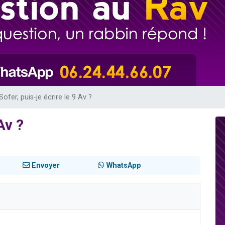
 viennent de demander une bénédiction
viennent de nous rejoindre sur WhatsApp
49 places pour étudier en groupe sur Zoom
 donner son Maasser
donner son Maasser
Sofer, puis-je écrire le 9 Av ?
Av ?
Envoyer
WhatsApp