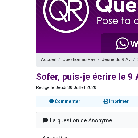
17 personnes
4 personnes 
Il reste 
Eva vient de
Eli vient de 
Accueil
Question au Rav
Jeûne du 9 Av
Sofer, puis-je écrire le 9 
Rédigé le Jeudi 30 Juillet 2020
Commenter
Imprimer
La question de Anonyme
Bonjour Rav,