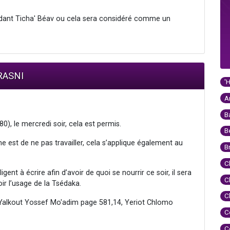
pendant Ticha' Béav ou cela sera considéré comme un
RASNI
'
A
B
80), le mercredi soir, cela est permis.
B
e est de ne pas travailler, cela s’applique également au
B
C
ligent à écrire afin d’avoir de quoi se nourrir ce soir, il sera
C
ir l’usage de la Tsédaka.
C
 Yalkout Yossef Mo'adim page 581,14, Yeriot Chlomo
C
C