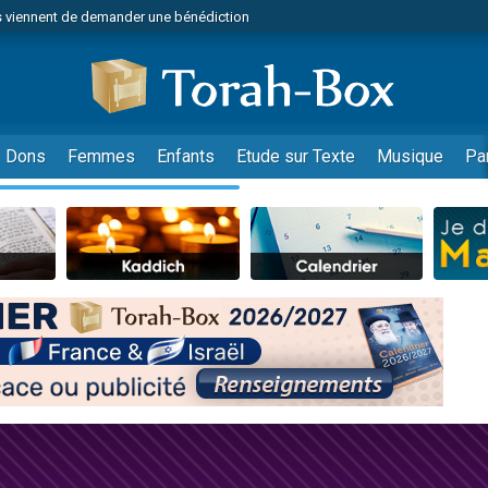
 viennent de demander une bénédiction
49 places pour étudier en groupe sur Zoom
nes viennent de faire un don pour Diane, 80 ans, dans un appartement insalu
 donner son Maasser
viennent de nous rejoindre sur WhatsApp
Dons
Femmes
Enfants
Etude sur Texte
Musique
Pa
viennent de nous rejoindre sur WhatsApp
de donner son Maasser
es viennent de faire un don pour 5 jours de vacances aux Orphelins
viennent de nous rejoindre sur WhatsApp
 viennent de demander une bénédiction
49 places pour étudier en groupe sur Zoom
nnes viennent de faire un don pour Sauvez la jambe de Yohan
lles musiques dans Torah-Box Music
viennent de nous rejoindre sur WhatsApp
viennent de nous rejoindre sur WhatsApp