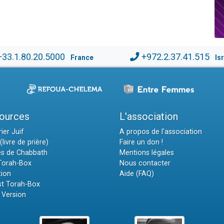
+33.1.80.20.5000
+972.2.37.41.515
France
Is
ources
L'association
ier Juif
A propos de l'association
(livre de prière)
Faire un don !
es de Chabbath
Mentions légales
 Torah-Box
Nous contacter
tion
Aide (FAQ)
t Torah-Box
 Version