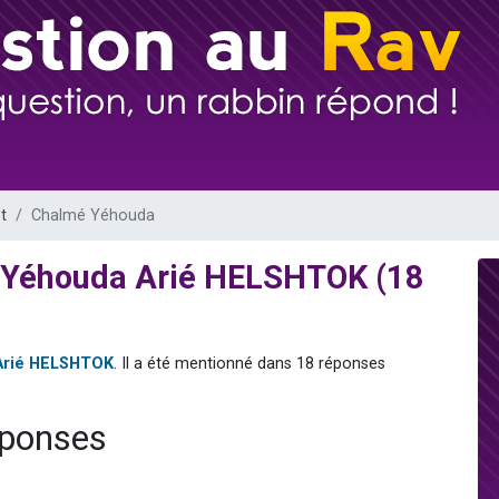
viennent de nous rejoindre sur WhatsApp
les musiques dans Torah-Box Music
es viennent de faire un don pour Tsédaka : pauvres d'Israel
sion radio : Visions de grandeur n°104 : Le Chabbath et le Birkat Hamazone à 
viennent de nous rejoindre sur WhatsApp
t
Chalmé Yéhouda
 Yéhouda Arié HELSHTOK (18
Arié HELSHTOK
. Il a été mentionné dans 18 réponses
éponses