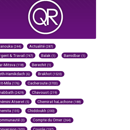
Hanouka
Actualité
(244)
(287)
rgent & Travail
Balak
Bamidbar
(747)
(1)
(1)
ar-Mitsva
Berechit
(118)
(1)
eth-Hamikdach
Brakhot
(6)
(1520)
rit-Mila
Cacheroute
(176)
(3703)
habbath
Chavouot
(2429)
(219)
hémini Atseret
Chemirat haLachone
(5)
(188)
hemita
Chiddoukh
(135)
(200)
ommunauté
Compte du Omer
(3)
(264)
onversion
Couple
(303)
(297)