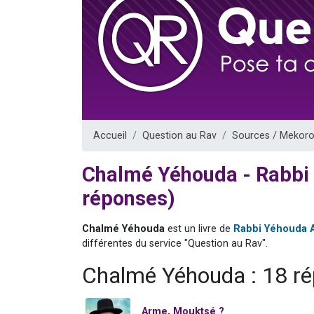
3 personnes 
2 nouvel
8 personn
Nouvelle émis
4 personnes 
Accueil
Question au Rav
Sources / Mekoro
Chalmé Yéhouda - Rabbi
réponses)
Chalmé Yéhouda
est un livre de
Rabbi Yéhouda 
différentes du service "Question au Rav".
Chalmé Yéhouda : 18 r
Arme, Mouktsé ?