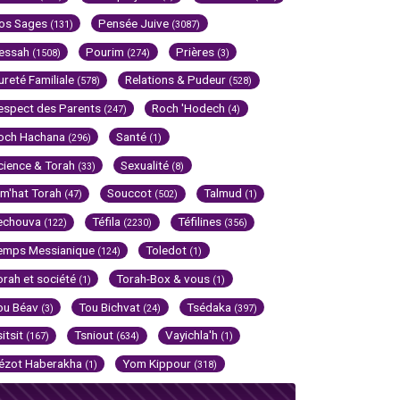
os Sages
Pensée Juive
(131)
(3087)
essah
Pourim
Prières
(1508)
(274)
(3)
ureté Familiale
Relations & Pudeur
(578)
(528)
espect des Parents
Roch 'Hodech
(247)
(4)
och Hachana
Santé
(296)
(1)
cience & Torah
Sexualité
(33)
(8)
im'hat Torah
Souccot
Talmud
(47)
(502)
(1)
echouva
Téfila
Téfilines
(122)
(2230)
(356)
emps Messianique
Toledot
(124)
(1)
orah et société
Torah-Box & vous
(1)
(1)
ou Béav
Tou Bichvat
Tsédaka
(3)
(24)
(397)
sitsit
Tsniout
Vayichla'h
(167)
(634)
(1)
ézot Haberakha
Yom Kippour
(1)
(318)