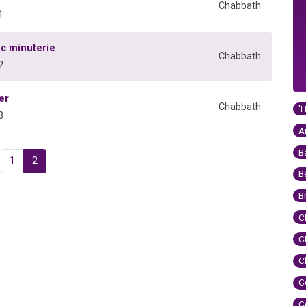
Chabbath
1
c minuterie
Chabbath
2
er
Chabbath
'
3
A
B
1
2
B
B
C
C
C
C
C