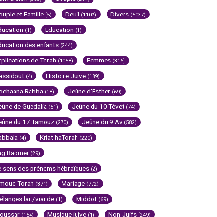
ouple et Famille
Deuil
Divers
(5)
(1102)
(5037)
ducation
Education
(1)
(1)
ducation des enfants
(244)
xplications de Torah
Femmes
(1058)
(316)
assidout
Histoire Juive
(4)
(189)
ochaana Rabba
Jeûne d'Esther
(18)
(69)
eûne de Guedalia
Jeûne du 10 Tévet
(51)
(74)
eûne du 17 Tamouz
Jeûne du 9 Av
(270)
(582)
abbala
Kriat haTorah
(4)
(220)
ag Baomer
(29)
e sens des prénoms hébraïques
(2)
imoud Torah
Mariage
(371)
(772)
élanges lait/viande
Middot
(1)
(69)
oussar
Musique juive
Non-Juifs
(154)
(1)
(249)