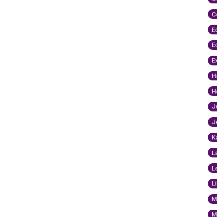
C
E
E
E
H
H
J
J
K
L
L
L
M
M