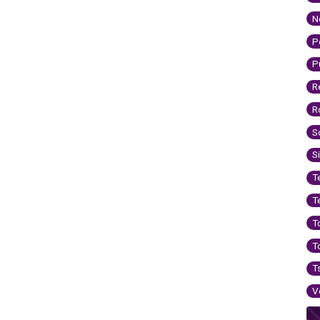
N
P
P
R
R
S
S
T
T
T
T
T
V