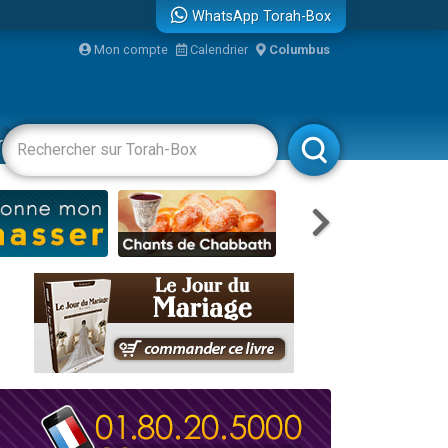
WhatsApp Torah-Box
Mon compte
Calendrier
Columbus
bre
racha
Divertissements
Livres
Rabbanim