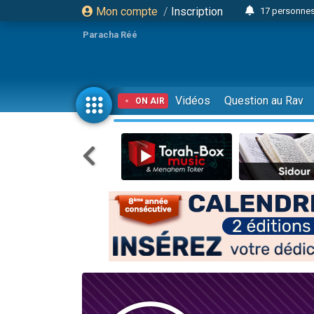
Mon compte
/
Inscription
17 personnes
Il reste 
Paracha Réé
23 person
Eva vient de
4 personnes 
Vidéos
Question au Rav
ON AIR
3 personnes 
Odaya vient 
3 personn
2 personnes 
13 personnes
Il reste 
30 perso
12 nouve
3 personnes 
2 personnes 