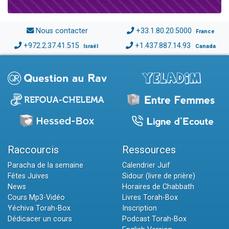
Nous contacter
+33.1.80.20.5000
France
+972.2.37.41.515
+1.437.887.14.93
Israël
Canada
Raccourcis
Ressources
Paracha de la semaine
Calendrier Juif
Fêtes Juives
Sidour (livre de prière)
News
Horaires de Chabbath
Cours Mp3-Vidéo
Livres Torah-Box
Yéchiva Torah-Box
Inscription
Dédicacer un cours
Podcast Torah-Box