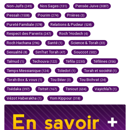
Non-Juifs
Nos Sages
Pensée Juive
(249)
(131)
(3087)
Pessah
Pourim
Prières
(1508)
(274)
(3)
Pureté Familiale
Relations & Pudeur
(578)
(528)
Respect des Parents
Roch 'Hodech
(247)
(4)
Roch Hachana
Santé
Science & Torah
(296)
(1)
(33)
Sexualité
Sim'hat Torah
Souccot
(8)
(47)
(502)
Talmud
Techouva
Téfila
Téfilines
(1)
(122)
(2230)
(356)
Temps Messianique
Toledot
Torah et société
(124)
(1)
(1)
Torah-Box & vous
Tou Béav
Tou Bichvat
(1)
(3)
(24)
Tsédaka
Tsitsit
Tsniout
Vayichla'h
(397)
(167)
(634)
(1)
Vézot Haberakha
Yom Kippour
(1)
(318)