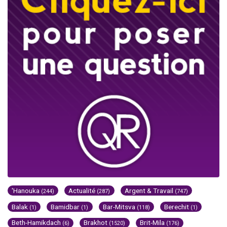
'Hanouka
Actualité
Argent & Travail
(244)
(287)
(747)
Balak
Bamidbar
Bar-Mitsva
Berechit
(1)
(1)
(118)
(1)
Beth-Hamikdach
Brakhot
Brit-Mila
(6)
(1520)
(176)