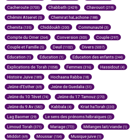
Cacheroute
Chabbath
Chavouot
(3703)
(2429)
(219)
Chémini Atseret
Chemirat haLachone
(5)
(188)
Chemita
Chiddoukh
Communauté
(135)
(200)
(3)
Compte du Omer
Conversion
Couple
(264)
(303)
(297)
Couple et Famille
Deuil
Divers
(5)
(1102)
(5037)
Education
Education
Education des enfants
(1)
(1)
(244)
Explications de Torah
Femmes
Hassidout
(1058)
(316)
(4)
Histoire Juive
Hochaana Rabba
(189)
(18)
Jeûne d'Esther
Jeûne de Guedalia
(69)
(51)
Jeûne du 10 Tévet
Jeûne du 17 Tamouz
(74)
(270)
Jeûne du 9 Av
Kabbala
Kriat haTorah
(582)
(4)
(220)
Lag Baomer
Le sens des prénoms hébraïques
(29)
(2)
Limoud Torah
Mariage
Mélanges lait/viande
(371)
(772)
(1)
Middot
Moussar
Musique juive
(69)
(154)
(1)