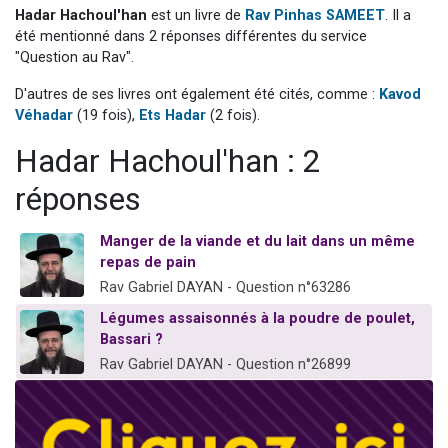
Hadar Hachoul'han
est un livre de
Rav Pinhas SAMEET
. Il a
13 personnes viennent de demander une bénédiction
été mentionné dans 2 réponses différentes du service
30 personnes viennent de faire un don pour Sauvez la jambe de Yohan
"Question au Rav".
Il reste 49 places pour étudier en groupe sur Zoom
D'autres de ses livres ont également été cités, comme :
Kavod
12 nouvelles musiques dans Torah-Box Music
Véhadar
(19 fois),
Ets Hadar
(2 fois).
29 personnes viennent de demander une bénédiction
Hadar Hachoul'han : 2
réponses
Manger de la viande et du lait dans un même
repas de pain
Rav Gabriel DAYAN - Question n°63286
Légumes assaisonnés à la poudre de poulet,
Bassari ?
Rav Gabriel DAYAN - Question n°26899