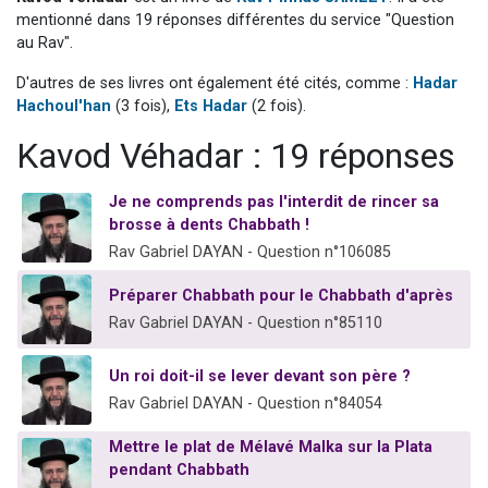
Il reste 49 places pour étudier en groupe sur Zoom
mentionné dans 19 réponses différentes du service "Question
au Rav".
3 personnes viennent de nous rejoindre sur WhatsApp
D'autres de ses livres ont également été cités, comme :
Hadar
2 personnes viennent de nous rejoindre sur WhatsApp
Hachoul'han
(3 fois),
Ets Hadar
(2 fois).
2 nouvelles musiques dans Torah-Box Music
Kavod Véhadar : 19 réponses
6 personnes viennent de nous rejoindre sur WhatsApp
Je ne comprends pas l'interdit de rincer sa
brosse à dents Chabbath !
Rav Gabriel DAYAN - Question n°106085
Préparer Chabbath pour le Chabbath d'après
Rav Gabriel DAYAN - Question n°85110
Un roi doit-il se lever devant son père ?
Rav Gabriel DAYAN - Question n°84054
Mettre le plat de Mélavé Malka sur la Plata
pendant Chabbath