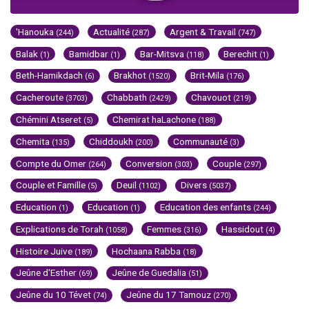
'Hanouka
Actualité
Argent & Travail
(244)
(287)
(747)
Balak
Bamidbar
Bar-Mitsva
Berechit
(1)
(1)
(118)
(1)
Beth-Hamikdach
Brakhot
Brit-Mila
(6)
(1520)
(176)
Cacheroute
Chabbath
Chavouot
(3703)
(2429)
(219)
Chémini Atseret
Chemirat haLachone
(5)
(188)
Chemita
Chiddoukh
Communauté
(135)
(200)
(3)
Compte du Omer
Conversion
Couple
(264)
(303)
(297)
Couple et Famille
Deuil
Divers
(5)
(1102)
(5037)
Education
Education
Education des enfants
(1)
(1)
(244)
Explications de Torah
Femmes
Hassidout
(1058)
(316)
(4)
Histoire Juive
Hochaana Rabba
(189)
(18)
Jeûne d'Esther
Jeûne de Guedalia
(69)
(51)
Jeûne du 10 Tévet
Jeûne du 17 Tamouz
(74)
(270)