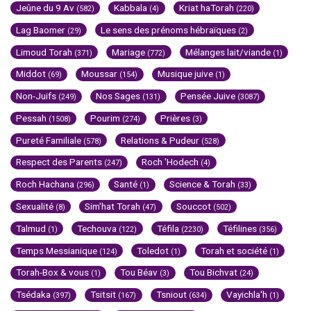
Jeûne du 9 Av
Kabbala
Kriat haTorah
(582)
(4)
(220)
Lag Baomer
Le sens des prénoms hébraïques
(29)
(2)
Limoud Torah
Mariage
Mélanges lait/viande
(371)
(772)
(1)
Middot
Moussar
Musique juive
(69)
(154)
(1)
Non-Juifs
Nos Sages
Pensée Juive
(249)
(131)
(3087)
Pessah
Pourim
Prières
(1508)
(274)
(3)
Pureté Familiale
Relations & Pudeur
(578)
(528)
Respect des Parents
Roch 'Hodech
(247)
(4)
Roch Hachana
Santé
Science & Torah
(296)
(1)
(33)
Sexualité
Sim'hat Torah
Souccot
(8)
(47)
(502)
Talmud
Techouva
Téfila
Téfilines
(1)
(122)
(2230)
(356)
Temps Messianique
Toledot
Torah et société
(124)
(1)
(1)
Torah-Box & vous
Tou Béav
Tou Bichvat
(1)
(3)
(24)
Tsédaka
Tsitsit
Tsniout
Vayichla'h
(397)
(167)
(634)
(1)