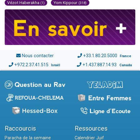
Vézot Haberakha
Yom Kippour
(1)
(318)
Nous contacter
+33.1.80.20.5000
France
+972.2.37.41.515
+1.437.887.14.93
Israël
Canada
Raccourcis
Ressources
Paracha de la semaine
Calendrier Juif