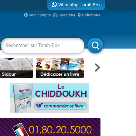
WhatsApp Torah-Box
Mon compte
Calendrier
Columbus
re
vertissements
Livres
Rabbanim