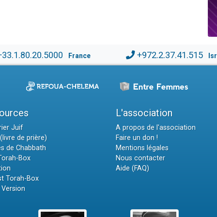
+33.1.80.20.5000
+972.2.37.41.515
France
Is
ources
L'association
ier Juif
A propos de l'association
(livre de prière)
Faire un don !
es de Chabbath
Mentions légales
 Torah-Box
Nous contacter
tion
Aide (FAQ)
t Torah-Box
 Version