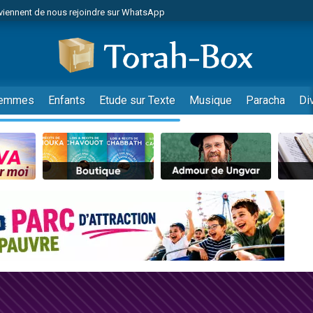
viennent de nous rejoindre sur WhatsApp
viennent de nous rejoindre sur WhatsApp
de donner son Maasser
es viennent de faire un don pour 5 jours de vacances aux Orphelins
es viennent de faire un don pour Diane, 80 ans, dans un appartement insalub
emmes
Enfants
Etude sur Texte
Musique
Paracha
Di
 viennent de demander une bénédiction
viennent de nous rejoindre sur WhatsApp
nnes viennent de faire un don pour Sauvez la jambe de Yohan
49 places pour étudier en groupe sur Zoom
lles musiques dans Torah-Box Music
viennent de nous rejoindre sur WhatsApp
viennent de nous rejoindre sur WhatsApp
viennent de nous rejoindre sur WhatsApp
les musiques dans Torah-Box Music
es viennent de faire un don pour Tsédaka : pauvres d'Israel