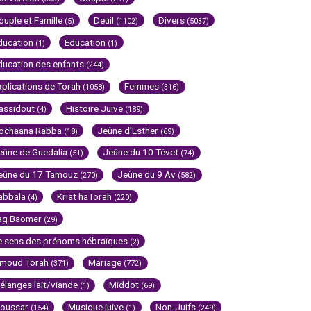
ouple et Famille
Deuil
Divers
(5)
(1102)
(5037)
ducation
Education
(1)
(1)
ducation des enfants
(244)
xplications de Torah
Femmes
(1058)
(316)
assidout
Histoire Juive
(4)
(189)
ochaana Rabba
Jeûne d'Esther
(18)
(69)
eûne de Guedalia
Jeûne du 10 Tévet
(51)
(74)
eûne du 17 Tamouz
Jeûne du 9 Av
(270)
(582)
abbala
Kriat haTorah
(4)
(220)
ag Baomer
(29)
e sens des prénoms hébraïques
(2)
imoud Torah
Mariage
(371)
(772)
élanges lait/viande
Middot
(1)
(69)
oussar
Musique juive
Non-Juifs
(154)
(1)
(249)