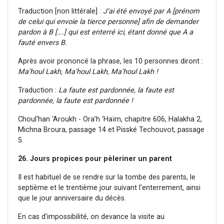
Traduction [non littérale] :
J’ai été envoyé par A [prénom
de celui qui envoie la tierce personne] afin de demander
pardon à B [….] qui est enterré ici, étant donné que A a
fauté envers B.
Après avoir prononcé la phrase, les 10 personnes diront :
Ma’houl Lakh, Ma’houl Lakh, Ma’houl Lakh !
Traduction :
La faute est pardonnée, la faute est
pardonnée, la faute est pardonnée !
Choul'han ‘Aroukh - Ora’h ‘Haïm, chapitre 606, Halakha 2,
Michna Broura, passage 14 et Pisské Techouvot, passage
5.
26. Jours propices pour pèleriner un parent
Il est habituel de se rendre sur la tombe des parents, le
septième et le trentième jour suivant l'enterrement, ainsi
que le jour anniversaire du décès.
En cas d'impossibilité, on devance la visite au