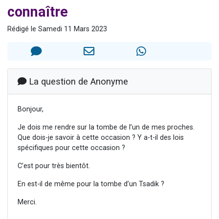
connaître
61 personnes viennent de demander une bénédiction
Il reste 49 places pour étudier en groupe sur Zoom
Rédigé le Samedi 11 Mars 2023
Ariel vient de donner son Maasser
Nathaniel vient de donner son Maasser
4 personnes viennent de nous rejoindre sur WhatsApp
La question de Anonyme
Bonjour,
Je dois me rendre sur la tombe de l’un de mes proches.
Que dois-je savoir à cette occasion ? Y a-t-il des lois
spécifiques pour cette occasion ?
C’est pour très bientôt.
En est-il de même pour la tombe d’un Tsadik ?
Merci.