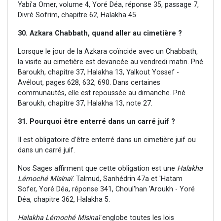
Yabi'a Omer, volume 4, Yoré Déa, réponse 35, passage 7,
Divré Sofrim, chapitre 62, Halakha 45.
30. Azkara Chabbath, quand aller au cimetière ?
Lorsque le jour de la Azkara coïncide avec un Chabbath,
la visite au cimetière est devancée au vendredi matin. Pné
Baroukh, chapitre 37, Halakha 13, Yalkout Yossef -
Avélout, pages 628, 632, 690. Dans certaines
communautés, elle est repoussée au dimanche. Pné
Baroukh, chapitre 37, Halakha 13, note 27.
31. Pourquoi être enterré dans un carré juif ?
Il est obligatoire d’être enterré dans un cimetière juif ou
dans un carré juif.
Nos Sages affirment que cette obligation est une
Halakha
Lémoché Misinaï
. Talmud, Sanhédrin 47a et 'Hatam
Sofer, Yoré Déa, réponse 341, Choul'han 'Aroukh - Yoré
Déa, chapitre 362, Halakha 5.
Halakha Lémoché Misinaï
englobe toutes les lois