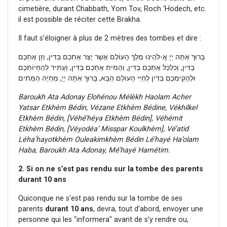
cimetière, durant Chabbath, Yom Tov, Roch ‘Hodech, etc.
il est possible de réciter cette Brakha.
Il faut s’éloigner à plus de 2 mètres des tombes et dire :
בָּרוּךְ אַתָּה יְיָ אֱ-לֹהֵינוּ מֶלֶךְ הָעוֹלָם אֲשֶׁר יָצַר אֶתְכֶם בְּדִּין, וְזָן אֶתְכֶם
בַּדִּין, וְכִלְכֵּל אֶתְכֶם בְּדִין, וְהֵמִית אֶתְכֶם בְּדִּין, וְעָתִיד לְהַחְיוֹתְכֶם
וּלְהָקִימְכֶם בְּדִּין לְחַיֵּי הָעוֹלָם הַבָּא, בָּרוּךְ אַתָּה יְיָ, מְחַיֵּה הַמֵּתִים
Baroukh Ata Adonay Elohénou Mélèkh Haolam Acher
Yatsar Etkhèm Bédin, Vézane Etkhèm Bédine, Vékhilkel
Etkhèm Bédin, [Véhé’héya Etkhèm Bédin], Véhémit
Etkhèm Bédin, [Véyodéa’ Misspar Koulkhèm], Vé’atid
Léha’hayotkhèm Ouleakimkhèm Bédin Lé’hayé Ha’olam
Haba, Baroukh Ata Adonay, Mé’hayé Hamétim.
2. Si on ne s’est pas rendu sur la tombe des parents
durant 10 ans
Quiconque ne s'est pas rendu sur la tombe de ses
parents
durant 10 ans
, devra, tout d'abord, envoyer une
personne qui les "informera" avant de s'y rendre ou,