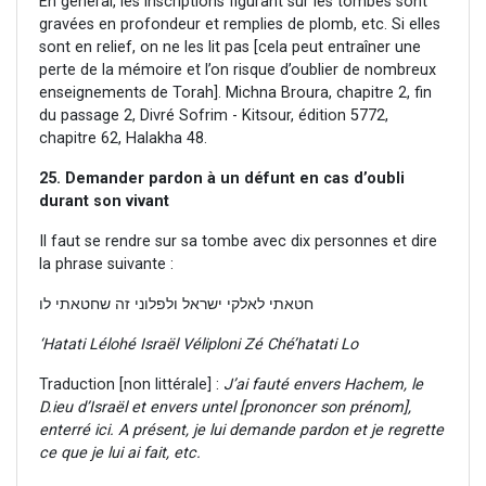
En général, les inscriptions figurant sur les tombes sont
gravées en profondeur et remplies de plomb, etc. Si elles
sont en relief, on ne les lit pas [cela peut entraîner une
perte de la mémoire et l’on risque d’oublier de nombreux
enseignements de Torah]. Michna Broura, chapitre 2, fin
du passage 2, Divré Sofrim - Kitsour, édition 5772,
chapitre 62, Halakha 48.
25. Demander pardon à un défunt en cas d’oubli
durant son vivant
Il faut se rendre sur sa tombe avec dix personnes et dire
la phrase suivante :
חטאתי לאלקי ישראל ולפלוני זה שחטאתי לו
‘Hatati Lélohé Israël Véliploni Zé Ché’hatati Lo
Traduction [non littérale] :
J’ai fauté envers Hachem, le
D.ieu d’Israël et envers untel [prononcer son prénom],
enterré ici. A présent, je lui demande pardon et je regrette
ce que je lui ai fait, etc.