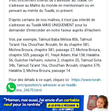
Il est strictement interdit de s'adresser au Tsadik. On
s'adresse au Maître du monde en mentionnant ou en
pensant au mérite du Tsadik, ici présent.
D'après certains de nos maîtres, il n'est pas interdit de
s'adresser au Tsadik MAIS UNIQUEMENT pour lui
demander d'intercéder en notre faveur auprès d'Hachem.
Voir, par exemple, Talmud Baba Métsia 85b, Talmud
Ta'anit 16a, Choul'han 'Aroukh, fin du chapitre 581,
Michna Broura, chapitre 581, passage 27, Michna Broura,
chapitre 559, passage 41, ‘Hayé Adam, Klal 138, Halakha
56, Guécher Ha'haïm, volume 2, chapitre 25, Talmud Sota
34b, Talmud Ta'anit 16a, Choul'han 'Aroukh, chapitre 579,
Halakha 3, Michna Broura, passage 14.
Pour des détails à ce sujet, cliquez ici :
https://www.torah-
box.com/question/s-adresser-a-un-tsadik-
idolatrie_24675.html
37. Quelles Téfilot faire sur les tombeaux de
Tsadikim ?