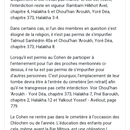
l'interdiction reste en vigueur. Rambam Hilkhot Avel,
chapitre 4, Halakha 6 et Choul'han 'Aroukh, Yoré Déa,
chapitre 373, Halakha 3-4.
Dans certains cas, si l'un des membres en question s'est
éloigné de la religion, il n'est pas permis de s'impurifier.
Talmud Sanhédrin 40a et Choul'han 'Aroukh, Yoré Déa,
chapitre 373, Halakha 8.
Lorsqu'il est permis au Cohen de participer à
l'enterrement pour l'un des proches mentionnés ci-
dessus, il ne lui est pas permis de s'impurifier pour
d'autres personnes. C'est pourquoi, l'emplacement de leur
tombe devra être à l'entrée du cimetière [en retrait] afin
qu'il ne transgresse pas cette interdiction. Voir Choul'han
'Aroukh - Yoré Déa, chapitre 373, Halakha 7, Pné Baroukh,
chapitre 2, Halakha 12 et Yalkout Yossef - Avélout, page
779.
Le Cohen ne rentre pas dans le cimetière à l'occasion des
Chlochim ou de l'année. L’éducation des enfants pour
cela, même avant la Bar Mitsva, est une obligation !