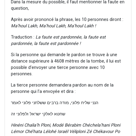
Dans la mesure du possible, il faut mentionner la faute en
question,
Après avoir prononcé la phrase, les 10 personnes diront :
Ma’houl Lakh, Ma’houl Lakh, Ma’houl Lakh !
Traduction :
La faute est pardonnée, la faute est
pardonnée, la faute est pardonnée !
Si la personne qui demande le pardon se trouve à une
distance supérieure à 4608 mètres de la tombe, il lui est
possible d’envoyer une tierce personne avec 10
personnes.
La tierce personne demandera pardon au nom de la
personne qui l’a envoyée et dira :
הנני שליח פלוני, מודה ברבים ששלחני פלוני לאמר
שחטא לאלקי ישראל ולפלוני זה
Hinéni Chalia’h Ploni, Modé Bérabim Chéchela’hani Ploni
Lémor Ché’hata Lélohé Israël Véliploni Zé Chékavour Po