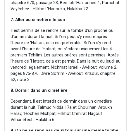
chapitre 670, passage 23, Ben Ich ‘Haï, année 1, Parachat
Vayéchev - Hilkhot ‘Hanouka, Halakha 22.
7. Aller au cimetière le soir
Il est permis de se rendre sur la tombe d'un proche ou
d'un ami durant la nuit. Si l'on peut s'y rendre après
l'heure de 'Hatsot, cela est préférable. Si l'on s'y rend
avant l'heure de 'Hatsot, on récitera uniquement les 4
premiers Téhilim. Les autres prières sont permises. Après
l'heure de 'Hatsot, cela est permis. Dans la nuit du jeudi au
vendredi, également. Nichmat Israël - Avélout, volume 2,
pages 875-876, Divré Sofrim - Avélout, Kitsour, chapitre
62, note 3.
8. Dormir dans un cimetière
Cependant, il est interdit de
dormir
dans un cimetière
durant la nuit. Talmud Nidda 17a et Choul'han 'Aroukh
Harav, 'Hochen Michpat, Hilkhot Chmirat Hagouf
Véhanéfech, Halakha 6.
9. On ne se rend pas deux fois sur une même tombe