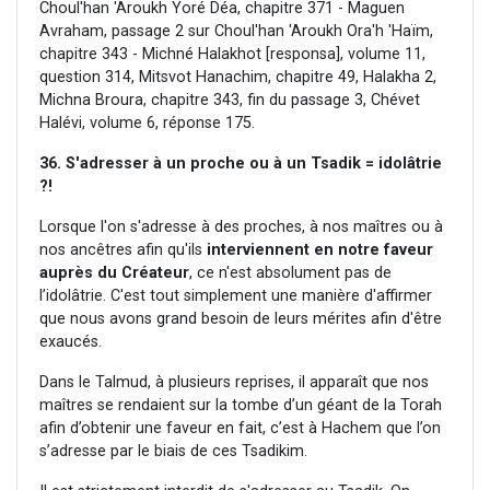
Choul'han 'Aroukh Yoré Déa, chapitre 371 - Maguen
Avraham, passage 2 sur Choul'han 'Aroukh Ora'h 'Haïm,
chapitre 343 - Michné Halakhot [responsa], volume 11,
question 314, Mitsvot Hanachim, chapitre 49, Halakha 2,
Michna Broura, chapitre 343, fin du passage 3, Chévet
Halévi, volume 6, réponse 175.
36. S'adresser à un proche ou à un Tsadik = idolâtrie
?!
Lorsque l'on s'adresse à des proches, à nos maîtres ou à
nos ancêtres afin qu'ils
interviennent en notre faveur
auprès du Créateur
, ce n'est absolument pas de
l’idolâtrie. C'est tout simplement une manière d'affirmer
que nous avons grand besoin de leurs mérites afin d'être
exaucés.
Dans le Talmud, à plusieurs reprises, il apparaît que nos
maîtres se rendaient sur la tombe d’un géant de la Torah
afin d’obtenir une faveur en fait, c’est à Hachem que l’on
s’adresse par le biais de ces Tsadikim.