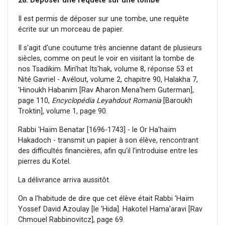
28. Déposer une requête sur une tombe
Il est permis de déposer sur une tombe, une requête
écrite sur un morceau de papier.
Il s'agit d'une coutume très ancienne datant de plusieurs
siècles, comme on peut le voir en visitant la tombe de
nos Tsadikim. Min'hat Its'hak, volume 8, réponse 53 et
Nité Gavriel - Avélout, volume 2, chapitre 90, Halakha 7,
'Hinoukh Habanim [Rav Aharon Mena'hem Guterman],
page 110,
Encyclopédia Leyahdout Romania
[Baroukh
Troktin]
,
volume 1, page 90.
Rabbi 'Haïm Benatar [1696-1743] - le Or Ha'haïm
Hakadoch - transmit un papier à son élève, rencontrant
des difficultés financières, afin qu'il l'introduise entre les
pierres du Kotel.
La délivrance arriva aussitôt.
On a l'habitude de dire que cet élève était Rabbi 'Haïm
Yossef David Azoulay [le 'Hida]. Hakotel Hama'aravi [Rav
Chmouel Rabbinovitcz], page 69.