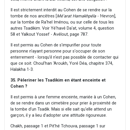
Il est strictement interdit au Cohen de se rendre sur la
tombe de nos ancêtres [
Mé'arat Hamakhpéla - '
Hevron],
sur la tombe de Ra'hel Iménou, ou sur celle de tous les
autres Tsadikim. Voir Yé'havé Da'at, volume 4, question
58 et Yalkout Yossef - Avélout, page 787.
Il est permis au Cohen de s'impurifier pour toute
personne n'ayant personne pour s'occuper de son
enterrement - lorsqu’il n'est pas possible de contacter qui
que ce soit. Choul'han 'Aroukh, Yoré Déa, chapitre 374,
Halakha 1-3.
35. Pèleriner les Tsadikim en étant enceinte et
Cohen ?
Il est permis à une femme enceinte, mariée à un Cohen,
de se rendre dans un cimetière pour prier à proximité de
la tombe d'un Tsadik. Mais si elle sait qu'elle attend un
garçon, il y a lieu d’adopter une attitude rigoureuse.
Chakh, passage 1 et Pit'hé Tchouva, passage 1 sur