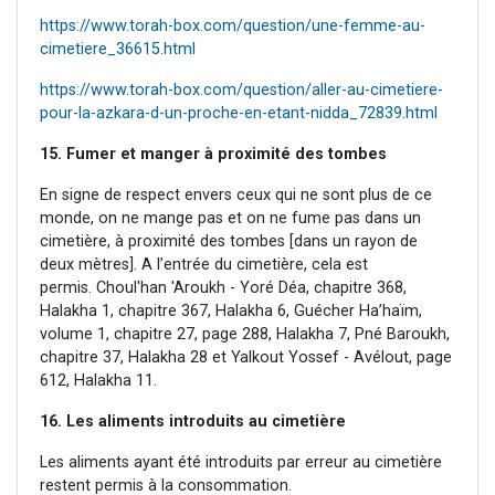
https://www.torah-box.com/question/une-femme-au-
cimetiere_36615.html
https://www.torah-box.com/question/aller-au-cimetiere-
pour-la-azkara-d-un-proche-en-etant-nidda_72839.html
15. Fumer et manger à proximité des tombes
En signe de respect envers ceux qui ne sont plus de ce
monde, on ne mange pas et on ne fume pas dans un
cimetière, à proximité des tombes [dans un rayon de
deux mètres]. A l’entrée du cimetière, cela est
permis. Choul'han 'Aroukh - Yoré Déa, chapitre 368,
Halakha 1, chapitre 367, Halakha 6, Guécher Ha’haïm,
volume 1, chapitre 27, page 288, Halakha 7, Pné Baroukh,
chapitre 37, Halakha 28 et Yalkout Yossef - Avélout, page
612, Halakha 11.
16. Les aliments introduits au cimetière
Les aliments ayant été introduits par erreur au cimetière
restent permis à la consommation.