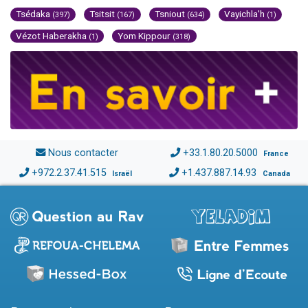
Tsédaka
Tsitsit
Tsniout
Vayichla'h
(397)
(167)
(634)
(1)
Vézot Haberakha
Yom Kippour
(1)
(318)
Nous contacter
+33.1.80.20.5000
France
+972.2.37.41.515
+1.437.887.14.93
Israël
Canada