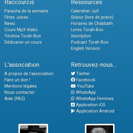
Raccourcis
Ressources
Paracha de la semaine
Calendrier Juif
Fêtes Juives
Sidour (livre de prière)
News
Horaires de Chabbath
Cours Mp3-Vidéo
Livres Torah-Box
Yéchiva Torah-Box
Inscription
Dédicacer un cours
Podcast Torah-Box
English Version
L'association
Retrouvez-nous...
A propos de l'association
Twitter
Faire un don !
Facebook
Mentions légales
YouTube
Nous contacter
WhatsApp
Aide (FAQ)
WhatsApp Femmes
Application iOS
Application Android