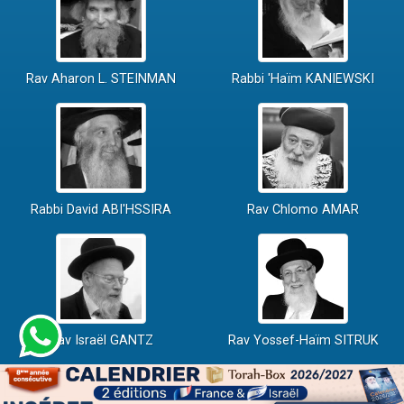
Rav Aharon L. STEINMAN
Rabbi 'Haïm KANIEWSKI
Rabbi David ABI'HSSIRA
Rav Chlomo AMAR
Rav Israël GANTZ
Rav Yossef-Haïm SITRUK