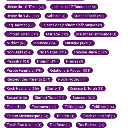
Jeûne du 10 Tévet
Jeûne du 17 Tamouz
(74)
(270)
Jeûne du 9 Av
Kabbala
Kriat haTorah
(582)
(4)
(220)
Lag Baomer
Le sens des prénoms hébraïques
(29)
(2)
Limoud Torah
Mariage
Mélanges lait/viande
(371)
(772)
(1)
Middot
Moussar
Musique juive
(69)
(154)
(1)
Non-Juifs
Nos Sages
Pensée Juive
(249)
(131)
(3087)
Pessah
Pourim
Prières
(1508)
(274)
(3)
Pureté Familiale
Relations & Pudeur
(578)
(528)
Respect des Parents
Roch 'Hodech
(247)
(4)
Roch Hachana
Santé
Science & Torah
(296)
(1)
(33)
Sexualité
Sim'hat Torah
Souccot
(8)
(47)
(502)
Talmud
Techouva
Téfila
Téfilines
(1)
(122)
(2230)
(356)
Temps Messianique
Toledot
Torah et société
(124)
(1)
(1)
Torah-Box & vous
Tou Béav
Tou Bichvat
(1)
(3)
(24)