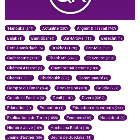
'Hanouka
Actualité
Argent & Travail
(244)
(287)
(747)
Balak
Bamidbar
Bar-Mitsva
Berechit
(1)
(1)
(118)
(1)
Beth-Hamikdach
Brakhot
Brit-Mila
(6)
(1520)
(176)
Cacheroute
Chabbath
Chavouot
(3703)
(2429)
(219)
Chémini Atseret
Chemirat haLachone
(5)
(188)
Chemita
Chiddoukh
Communauté
(135)
(200)
(3)
Compte du Omer
Conversion
Couple
(264)
(303)
(297)
Couple et Famille
Deuil
Divers
(5)
(1102)
(5037)
Education
Education
Education des enfants
(1)
(1)
(244)
Explications de Torah
Femmes
Hassidout
(1058)
(316)
(4)
Histoire Juive
Hochaana Rabba
(189)
(18)
Jeûne d'Esther
Jeûne de Guedalia
(69)
(51)