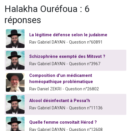
Il reste 49 places pour étudier en groupe sur Zoom
Halakha Ouréfoua : 6
3 personnes viennent de nous rejoindre sur WhatsApp
réponses
2 personnes viennent de nous rejoindre sur WhatsApp
2 nouvelles musiques dans Torah-Box Music
La légitime défense selon le judaïsme
6 personnes viennent de nous rejoindre sur WhatsApp
Rav Gabriel DAYAN - Question n°60891
Schizophrène exempté des Mitsvot ?
Rav Gabriel DAYAN - Question n°3967
Composition d'un médicament
homéopathique problématique
Rav Daniel ZEKRI - Question n°26802
Alcool désinfectant à Pessa'h
Rav Gabriel DAYAN - Question n°11136
Quelle femme convoitait Hérod ?
Rav Gabriel DAYAN - Question n°12608