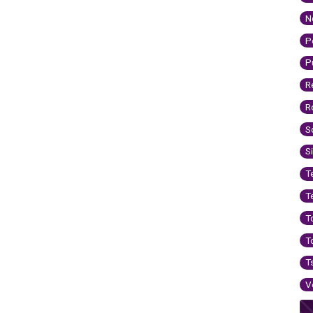
N
P
P
R
R
S
S
T
T
T
T
T
V