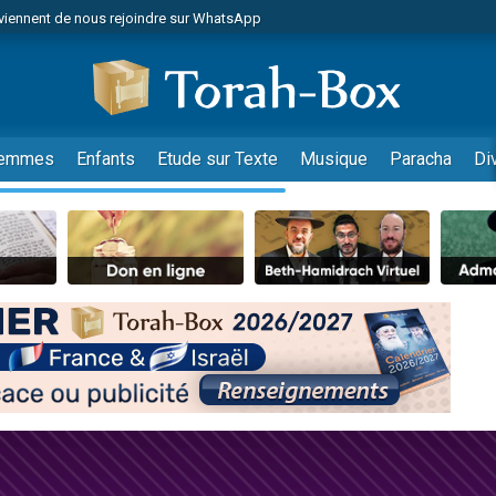
viennent de nous rejoindre sur WhatsApp
r vient de donner son Maasser
nes viennent de faire un don pour Événements Torah-Box
es viennent de faire un don pour Tsédaka : pauvres d'Israel
viennent de nous rejoindre sur WhatsApp
emmes
Enfants
Etude sur Texte
Musique
Paracha
Di
 viennent de demander une bénédiction
es viennent de faire un don pour Diane, 80 ans, dans un appartement insalub
49 places pour étudier en groupe sur Zoom
viennent de nous rejoindre sur WhatsApp
 viennent de demander une bénédiction
49 places pour étudier en groupe sur Zoom
viennent de nous rejoindre sur WhatsApp
viennent de nous rejoindre sur WhatsApp
es viennent de faire un don pour Reloger Rivka, 6 enfants, victime de violences
es viennent de faire un don pour 1 Journée de Vacances Pour les Enfants