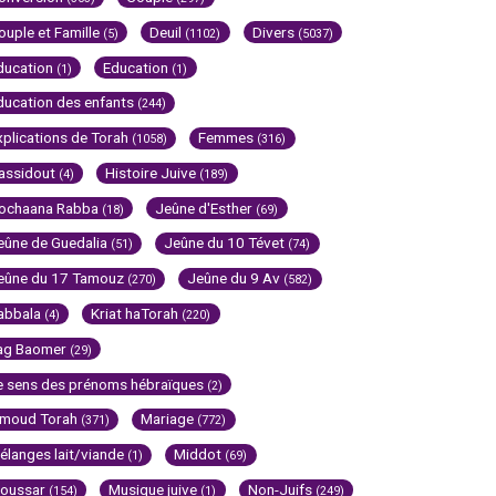
ouple et Famille
Deuil
Divers
(5)
(1102)
(5037)
ducation
Education
(1)
(1)
ducation des enfants
(244)
xplications de Torah
Femmes
(1058)
(316)
assidout
Histoire Juive
(4)
(189)
ochaana Rabba
Jeûne d'Esther
(18)
(69)
eûne de Guedalia
Jeûne du 10 Tévet
(51)
(74)
eûne du 17 Tamouz
Jeûne du 9 Av
(270)
(582)
abbala
Kriat haTorah
(4)
(220)
ag Baomer
(29)
e sens des prénoms hébraïques
(2)
imoud Torah
Mariage
(371)
(772)
élanges lait/viande
Middot
(1)
(69)
oussar
Musique juive
Non-Juifs
(154)
(1)
(249)