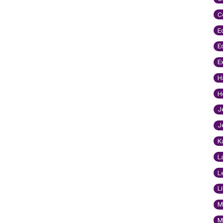
C
E
E
E
H
H
J
J
K
L
L
L
M
M