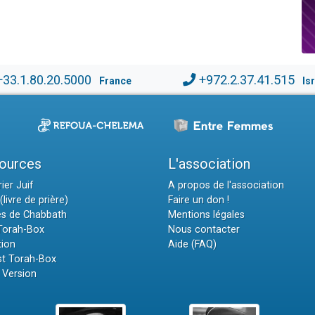
+33.1.80.20.5000
+972.2.37.41.515
France
Is
ources
L'association
ier Juif
A propos de l'association
(livre de prière)
Faire un don !
es de Chabbath
Mentions légales
 Torah-Box
Nous contacter
tion
Aide (FAQ)
t Torah-Box
 Version