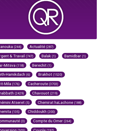
Hanouka
Actualité
(244)
(287)
rgent & Travail
Balak
Bamidbar
(747)
(1)
(1)
ar-Mitsva
Berechit
(118)
(1)
eth-Hamikdach
Brakhot
(6)
(1520)
rit-Mila
Cacheroute
(176)
(3703)
habbath
Chavouot
(2429)
(219)
hémini Atseret
Chemirat haLachone
(5)
(188)
hemita
Chiddoukh
(135)
(200)
ommunauté
Compte du Omer
(3)
(264)
onversion
Couple
(303)
(297)