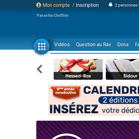
Mon compte
/
Inscription
2 personnes 
Lisbel Esthe
Paracha Choftim
3 person
2 personn
3 personnes 
Vidéos
Question au Rav
Dons
F
11 personnes
3 personn
Il reste 
2 personnes 
29 personnes
Il reste 
2 personnes 
6 personnes 
4 personn
2 personn