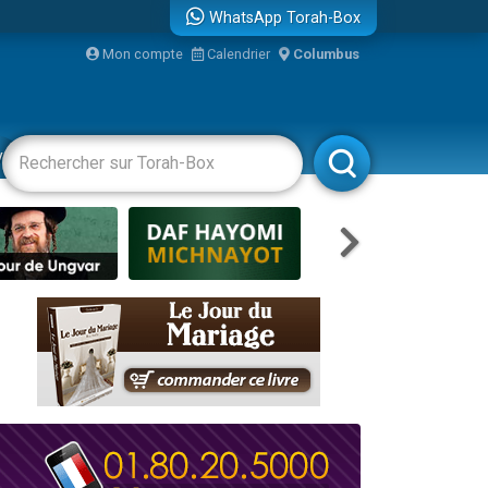
WhatsApp Torah-Box
Mon compte
Calendrier
Columbus
vertissements
Livres
Rabbanim
re
...