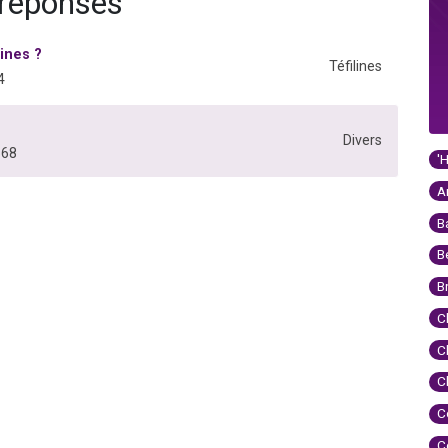
 réponses
ines ?
Téfilines
4
Divers
668
'
A
B
B
B
C
C
C
C
C