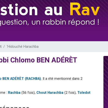
 viennent de demander une bénédiction
viennent de nous rejoindre sur WhatsApp
49 places pour étudier en groupe sur Zoom
 donner son Maasser
donner son Maasser
t
'Hidouché Harachba
abbi Chlomo BEN ADÉRÈT
o BEN ADÉRÈT (RACHBA)
. Il a été mentionné dans 2
mme :
Rachba
(56 fois),
Chout Harachba
(2 fois),
Toledot