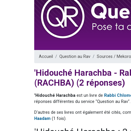
17 personnes
4 personnes 
Il reste 
Eva vient de
Eli vient de 
Accueil
Question au Rav
Sources / Mekoro
'Hidouché Harachba - R
(RACHBA) (2 réponses)
'Hidouché Harachba
est un livre de
Rabbi Chlom
réponses différentes du service "Question au Rav".
D'autres de ses livres ont également été cités, co
Haadam
(1 fois).