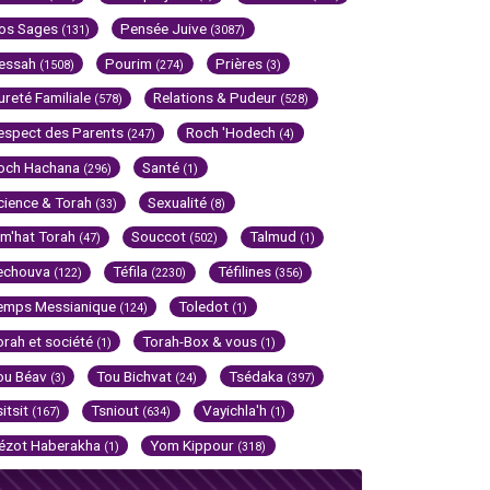
os Sages
Pensée Juive
(131)
(3087)
essah
Pourim
Prières
(1508)
(274)
(3)
ureté Familiale
Relations & Pudeur
(578)
(528)
espect des Parents
Roch 'Hodech
(247)
(4)
och Hachana
Santé
(296)
(1)
cience & Torah
Sexualité
(33)
(8)
im'hat Torah
Souccot
Talmud
(47)
(502)
(1)
echouva
Téfila
Téfilines
(122)
(2230)
(356)
emps Messianique
Toledot
(124)
(1)
orah et société
Torah-Box & vous
(1)
(1)
ou Béav
Tou Bichvat
Tsédaka
(3)
(24)
(397)
sitsit
Tsniout
Vayichla'h
(167)
(634)
(1)
ézot Haberakha
Yom Kippour
(1)
(318)