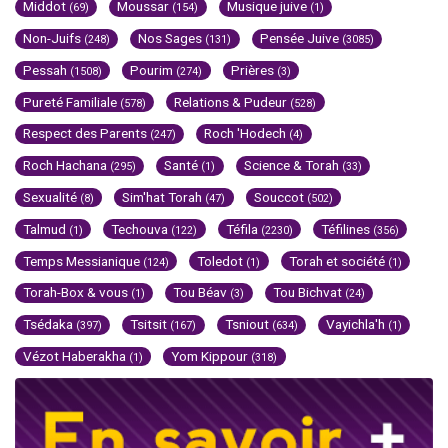
Middot
Moussar
Musique juive
(69)
(154)
(1)
Non-Juifs
Nos Sages
Pensée Juive
(248)
(131)
(3085)
Pessah
Pourim
Prières
(1508)
(274)
(3)
Pureté Familiale
Relations & Pudeur
(578)
(528)
Respect des Parents
Roch 'Hodech
(247)
(4)
Roch Hachana
Santé
Science & Torah
(295)
(1)
(33)
Sexualité
Sim'hat Torah
Souccot
(8)
(47)
(502)
Talmud
Techouva
Téfila
Téfilines
(1)
(122)
(2230)
(356)
Temps Messianique
Toledot
Torah et société
(124)
(1)
(1)
Torah-Box & vous
Tou Béav
Tou Bichvat
(1)
(3)
(24)
Tsédaka
Tsitsit
Tsniout
Vayichla'h
(397)
(167)
(634)
(1)
Vézot Haberakha
Yom Kippour
(1)
(318)