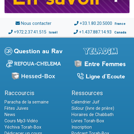
Nous contacter
+33.1.80.20.5000
France
+972.2.37.41.515
+1.437.887.14.93
Israël
Canada
Raccourcis
Ressources
Paracha de la semaine
Calendrier Juif
Fêtes Juives
Sidour (livre de prière)
News
Horaires de Chabbath
Cours Mp3-Vidéo
Livres Torah-Box
Yéchiva Torah-Box
Inscription
Dédicacer un cours
Podcast Torah-Box