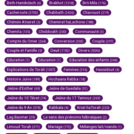
Beth-Hamikdach
Brakhot
Brit-Mila
(6)
(1518)
(176)
Cacheroute
Chabbath
Chavouot
(3703)
(2426)
(219)
Chémini Atseret
Chemirat haLachone
(5)
(188)
Chemita
Chiddoukh
Communauté
(135)
(200)
(3)
Compte du Omer
Conversion
Couple
(264)
(303)
(297)
Couple et Famille
Deuil
Divers
(5)
(1102)
(5036)
Education
Education
Education des enfants
(1)
(1)
(244)
Explications de Torah
Femmes
Hassidout
(1057)
(316)
(4)
Histoire Juive
Hochaana Rabba
(189)
(18)
Jeûne d'Esther
Jeûne de Guedalia
(69)
(51)
Jeûne du 10 Tévet
Jeûne du 17 Tamouz
(74)
(269)
Jeûne du 9 Av
Kabbala
Kriat haTorah
(574)
(4)
(220)
Lag Baomer
Le sens des prénoms hébraïques
(29)
(2)
Limoud Torah
Mariage
Mélanges lait/viande
(371)
(772)
(1)