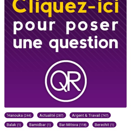
'Hanouka
Actualité
Argent & Travail
(244)
(287)
(747)
Balak
Bamidbar
Bar-Mitsva
Berechit
(1)
(1)
(118)
(1)