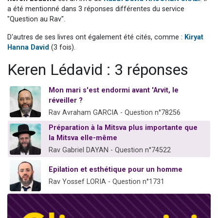
Dovan vient de donner son Maasser
a été mentionné dans 3 réponses différentes du service
"Question au Rav".
2 personnes viennent de nous rejoindre sur WhatsApp
D'autres de ses livres ont également été cités, comme :
Kiryat
2 personnes viennent de nous rejoindre sur WhatsApp
Hanna David
(3 fois).
Malgorzata vient de donner son Maasser
Keren Lédavid : 3 réponses
3 personnes viennent de nous rejoindre sur WhatsApp
Mon mari s'est endormi avant 'Arvit, le
réveiller ?
Rav Avraham GARCIA - Question n°78256
Préparation à la Mitsva plus importante que
la Mitsva elle-même
Rav Gabriel DAYAN - Question n°74522
Epilation et esthétique pour un homme
Rav Yossef LORIA - Question n°1731