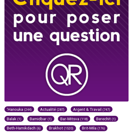
'Hanouka
Actualité
Argent & Travail
(244)
(287)
(747)
Balak
Bamidbar
Bar-Mitsva
Berechit
(1)
(1)
(118)
(1)
Beth-Hamikdach
Brakhot
Brit-Mila
(6)
(1520)
(176)