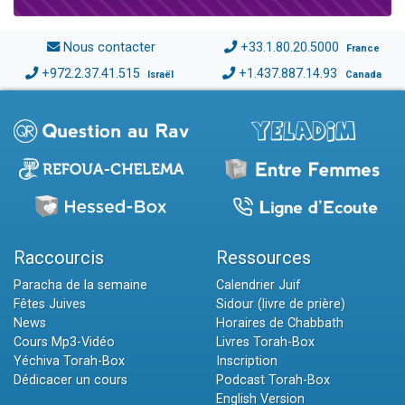
Nous contacter
+33.1.80.20.5000
France
+972.2.37.41.515
+1.437.887.14.93
Israël
Canada
Raccourcis
Ressources
Paracha de la semaine
Calendrier Juif
Fêtes Juives
Sidour (livre de prière)
News
Horaires de Chabbath
Cours Mp3-Vidéo
Livres Torah-Box
Yéchiva Torah-Box
Inscription
Dédicacer un cours
Podcast Torah-Box
English Version