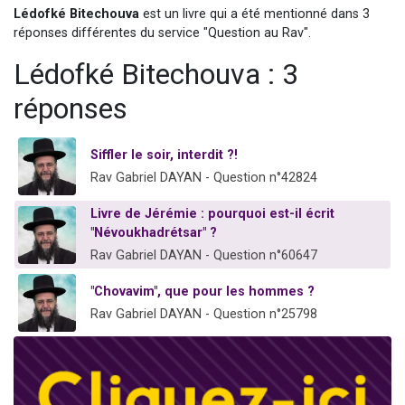
Lédofké Bitechouva
est un livre qui a été mentionné dans 3
2 personnes viennent de nous rejoindre sur WhatsApp
réponses différentes du service "Question au Rav".
13 personnes viennent de demander une bénédiction
Lédofké Bitechouva : 3
Il reste 49 places pour étudier en groupe sur Zoom
12 nouvelles musiques dans Torah-Box Music
réponses
2 personnes viennent de nous rejoindre sur WhatsApp
Siffler le soir, interdit ?!
Rav Gabriel DAYAN - Question n°42824
Livre de Jérémie : pourquoi est-il écrit
"Névoukhadrétsar" ?
Rav Gabriel DAYAN - Question n°60647
"Chovavim", que pour les hommes ?
Rav Gabriel DAYAN - Question n°25798