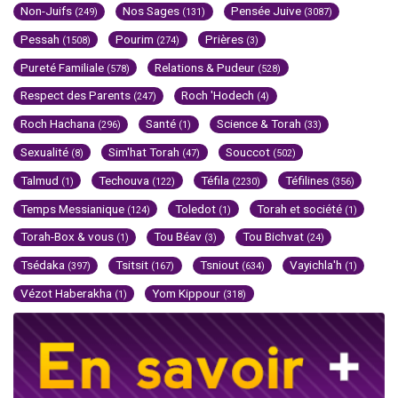
Non-Juifs
Nos Sages
Pensée Juive
(249)
(131)
(3087)
Pessah
Pourim
Prières
(1508)
(274)
(3)
Pureté Familiale
Relations & Pudeur
(578)
(528)
Respect des Parents
Roch 'Hodech
(247)
(4)
Roch Hachana
Santé
Science & Torah
(296)
(1)
(33)
Sexualité
Sim'hat Torah
Souccot
(8)
(47)
(502)
Talmud
Techouva
Téfila
Téfilines
(1)
(122)
(2230)
(356)
Temps Messianique
Toledot
Torah et société
(124)
(1)
(1)
Torah-Box & vous
Tou Béav
Tou Bichvat
(1)
(3)
(24)
Tsédaka
Tsitsit
Tsniout
Vayichla'h
(397)
(167)
(634)
(1)
Vézot Haberakha
Yom Kippour
(1)
(318)