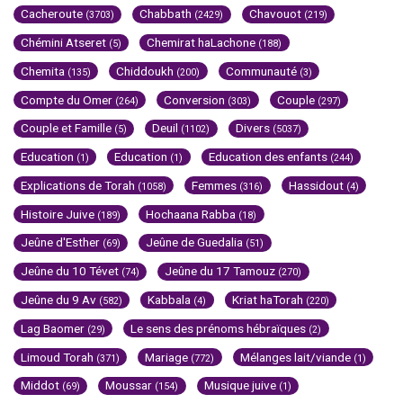
Cacheroute
Chabbath
Chavouot
(3703)
(2429)
(219)
Chémini Atseret
Chemirat haLachone
(5)
(188)
Chemita
Chiddoukh
Communauté
(135)
(200)
(3)
Compte du Omer
Conversion
Couple
(264)
(303)
(297)
Couple et Famille
Deuil
Divers
(5)
(1102)
(5037)
Education
Education
Education des enfants
(1)
(1)
(244)
Explications de Torah
Femmes
Hassidout
(1058)
(316)
(4)
Histoire Juive
Hochaana Rabba
(189)
(18)
Jeûne d'Esther
Jeûne de Guedalia
(69)
(51)
Jeûne du 10 Tévet
Jeûne du 17 Tamouz
(74)
(270)
Jeûne du 9 Av
Kabbala
Kriat haTorah
(582)
(4)
(220)
Lag Baomer
Le sens des prénoms hébraïques
(29)
(2)
Limoud Torah
Mariage
Mélanges lait/viande
(371)
(772)
(1)
Middot
Moussar
Musique juive
(69)
(154)
(1)