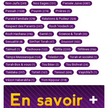
Non-Juifs
Nos Sages
Pensée Juive
(249)
(131)
(3087)
Pessah
Pourim
Prières
(1508)
(274)
(3)
Pureté Familiale
Relations & Pudeur
(578)
(528)
Respect des Parents
Roch 'Hodech
(247)
(4)
Roch Hachana
Santé
Science & Torah
(296)
(1)
(33)
Sexualité
Sim'hat Torah
Souccot
(8)
(47)
(502)
Talmud
Techouva
Téfila
Téfilines
(1)
(122)
(2230)
(356)
Temps Messianique
Toledot
Torah et société
(124)
(1)
(1)
Torah-Box & vous
Tou Béav
Tou Bichvat
(1)
(3)
(24)
Tsédaka
Tsitsit
Tsniout
Vayichla'h
(397)
(167)
(634)
(1)
Vézot Haberakha
Yom Kippour
(1)
(318)