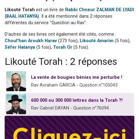
Nouvelle émission radio : Visions de grandeur n°104 : Le Chabbath et le Birkat Hamazone à travers le temps
Likouté Torah
est un livre de
Rabbi Chneur ZALMAN DE LYADI
61 personnes viennent de demander une bénédiction
(BAAL HATANYA)
. Il a été mentionné dans 2 réponses
différentes du service "Question au Rav".
Ariel vient de donner son Maasser
Il reste 49 places pour étudier en groupe sur Zoom
D'autres de ses livres ont également été cités, comme :
Choul'han Aroukh Harav
(273 fois),
Likouté Amarim
(5 fois),
Eva vient de donner son Maasser
Séfer Hatanya
(5 fois),
Torah Or
(5 fois).
Likouté Torah : 2 réponses
La vente de bougies bénies me perturbe !
Rav Avraham GARCIA - Question n°105043
600 000 ou 300 000 lettres dans la Torah ?!
Rav Gabriel DAYAN - Question n°76094