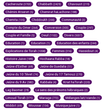
Cacheroute
Chabbath
Chavouot
(3703)
(2429)
(219)
Chémini Atseret
Chemirat haLachone
(5)
(188)
Chemita
Chiddoukh
Communauté
(135)
(200)
(3)
Compte du Omer
Conversion
Couple
(264)
(303)
(297)
Couple et Famille
Deuil
Divers
(5)
(1102)
(5037)
Education
Education
Education des enfants
(1)
(1)
(244)
Explications de Torah
Femmes
Hassidout
(1058)
(316)
(4)
Histoire Juive
Hochaana Rabba
(189)
(18)
Jeûne d'Esther
Jeûne de Guedalia
(69)
(51)
Jeûne du 10 Tévet
Jeûne du 17 Tamouz
(74)
(270)
Jeûne du 9 Av
Kabbala
Kriat haTorah
(582)
(4)
(220)
Lag Baomer
Le sens des prénoms hébraïques
(29)
(2)
Limoud Torah
Mariage
Mélanges lait/viande
(371)
(772)
(1)
Middot
Moussar
Musique juive
(69)
(154)
(1)