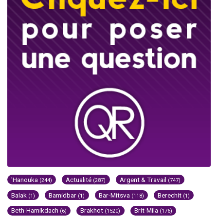
'Hanouka
Actualité
Argent & Travail
(244)
(287)
(747)
Balak
Bamidbar
Bar-Mitsva
Berechit
(1)
(1)
(118)
(1)
Beth-Hamikdach
Brakhot
Brit-Mila
(6)
(1520)
(176)