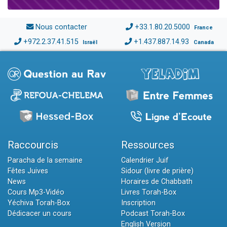
Nous contacter
+33.1.80.20.5000
France
+972.2.37.41.515
+1.437.887.14.93
Israël
Canada
Raccourcis
Ressources
Paracha de la semaine
Calendrier Juif
Fêtes Juives
Sidour (livre de prière)
News
Horaires de Chabbath
Cours Mp3-Vidéo
Livres Torah-Box
Yéchiva Torah-Box
Inscription
Dédicacer un cours
Podcast Torah-Box
English Version