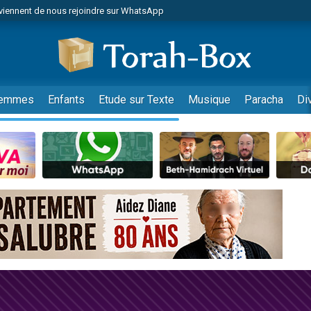
viennent de nous rejoindre sur WhatsApp
viennent de nous rejoindre sur WhatsApp
de donner son Maasser
es viennent de faire un don pour 5 jours de vacances aux Orphelins
es viennent de faire un don pour Diane, 80 ans, dans un appartement insalub
emmes
Enfants
Etude sur Texte
Musique
Paracha
Di
 viennent de demander une bénédiction
viennent de nous rejoindre sur WhatsApp
nnes viennent de faire un don pour Sauvez la jambe de Yohan
49 places pour étudier en groupe sur Zoom
lles musiques dans Torah-Box Music
viennent de nous rejoindre sur WhatsApp
viennent de nous rejoindre sur WhatsApp
viennent de nous rejoindre sur WhatsApp
les musiques dans Torah-Box Music
es viennent de faire un don pour Tsédaka : pauvres d'Israel