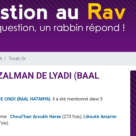
sion radio : Visions de grandeur n°104 : Le Chabbath et le Birkat Hamazone à 
 viennent de demander une bénédiction
de donner son Maasser
49 places pour étudier en groupe sur Zoom
 donner son Maasser
t
Torah Or
r ZALMAN DE LYADI (BAAL
E LYADI (BAAL HATANYA)
. Il a été mentionné dans 5
mme :
Choul'han Aroukh Harav
(273 fois),
Likouté Amarim
ois).