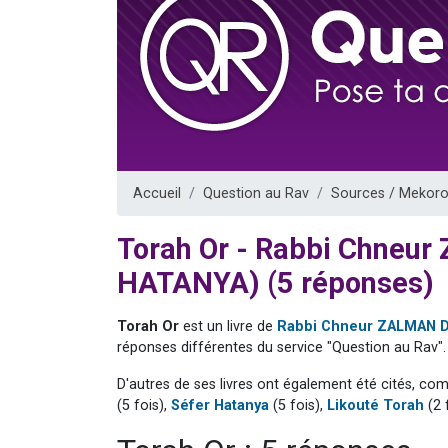
Nouvelle émis
61 personnes
Ariel vient 
Il reste 
Eva vient de
Accueil
Question au Rav
Sources / Mekoro
Torah Or - Rabbi Chneu
HATANYA) (5 réponses)
Torah Or
est un livre de
Rabbi Chneur ZALMAN D
réponses différentes du service "Question au Rav".
D'autres de ses livres ont également été cités, co
(5 fois),
Séfer Hatanya
(5 fois),
Likouté Torah
(2 f