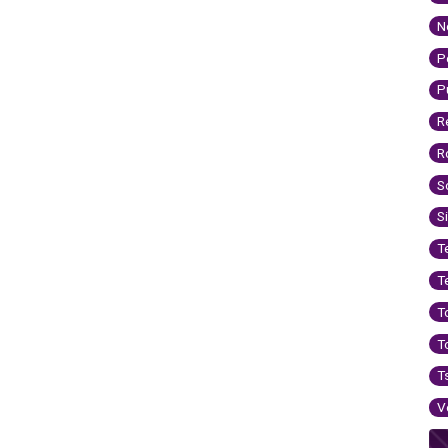
N
P
P
R
R
S
S
T
T
T
T
T
V