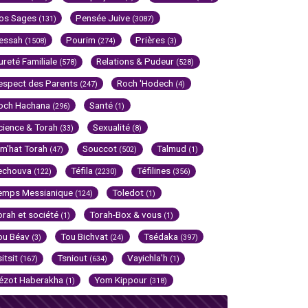
os Sages
Pensée Juive
(131)
(3087)
essah
Pourim
Prières
(1508)
(274)
(3)
ureté Familiale
Relations & Pudeur
(578)
(528)
espect des Parents
Roch 'Hodech
(247)
(4)
och Hachana
Santé
(296)
(1)
cience & Torah
Sexualité
(33)
(8)
im'hat Torah
Souccot
Talmud
(47)
(502)
(1)
echouva
Téfila
Téfilines
(122)
(2230)
(356)
emps Messianique
Toledot
(124)
(1)
orah et société
Torah-Box & vous
(1)
(1)
ou Béav
Tou Bichvat
Tsédaka
(3)
(24)
(397)
sitsit
Tsniout
Vayichla'h
(167)
(634)
(1)
ézot Haberakha
Yom Kippour
(1)
(318)