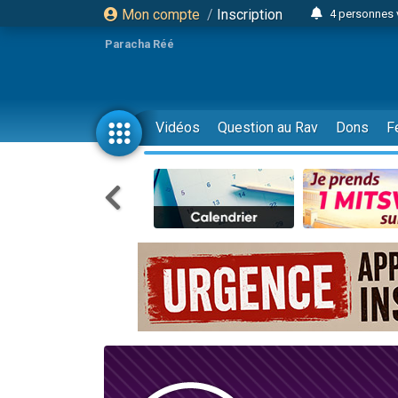
Mon compte
/
Inscription
4 personnes 
3 personnes 
Paracha Réé
Odaya vient 
3 personn
3 personn
Vidéos
Question au Rav
Dons
F
13 personnes
2 personnes 
30 perso
Il reste 
12 nouve
3 personnes 
2 personnes 
3 personnes 
2 nouvel
8 personn