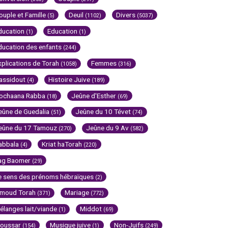
ouple et Famille
Deuil
Divers
(5)
(1102)
(5037)
ducation
Education
(1)
(1)
ducation des enfants
(244)
xplications de Torah
Femmes
(1058)
(316)
assidout
Histoire Juive
(4)
(189)
ochaana Rabba
Jeûne d'Esther
(18)
(69)
eûne de Guedalia
Jeûne du 10 Tévet
(51)
(74)
eûne du 17 Tamouz
Jeûne du 9 Av
(270)
(582)
abbala
Kriat haTorah
(4)
(220)
ag Baomer
(29)
e sens des prénoms hébraïques
(2)
imoud Torah
Mariage
(371)
(772)
élanges lait/viande
Middot
(1)
(69)
oussar
Musique juive
Non-Juifs
(154)
(1)
(249)