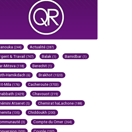
Hanouka
Actualité
(244)
(287)
rgent & Travail
Balak
Bamidbar
(747)
(1)
(1)
ar-Mitsva
Berechit
(118)
(1)
eth-Hamikdach
Brakhot
(6)
(1520)
rit-Mila
Cacheroute
(176)
(3703)
habbath
Chavouot
(2429)
(219)
hémini Atseret
Chemirat haLachone
(5)
(188)
hemita
Chiddoukh
(135)
(200)
ommunauté
Compte du Omer
(3)
(264)
onversion
Couple
(303)
(297)