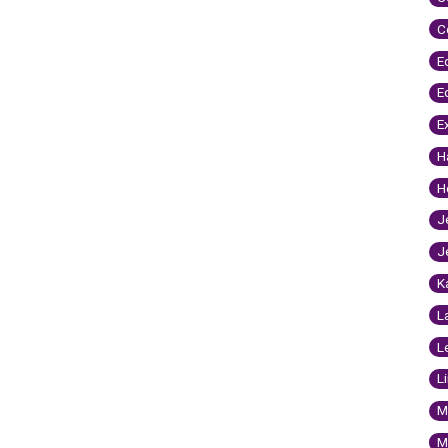
C
E
E
E
H
H
J
J
K
L
L
L
M
M