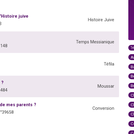
Histoire juive
Histoire Juive
3
Temps Messianique
0148
'
A
Téfila
B
B
 ?
B
Moussar
2484
C
e de mes parents ?
C
Conversion
n°39658
C
C
C