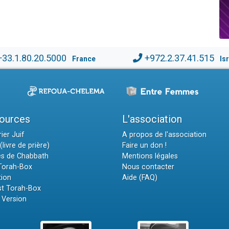
+33.1.80.20.5000
+972.2.37.41.515
France
Is
ources
L'association
ier Juif
A propos de l'association
(livre de prière)
Faire un don !
es de Chabbath
Mentions légales
 Torah-Box
Nous contacter
tion
Aide (FAQ)
t Torah-Box
 Version