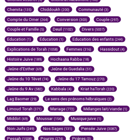
Chemita
Chiddoukh
Communauté
(135)
(200)
(3)
Compte du Omer
Conversion
Couple
(264)
(303)
(297)
Couple et Famille
Deuil
Divers
(5)
(1102)
(5037)
Education
Education
Education des enfants
(1)
(1)
(244)
Explications de Torah
Femmes
Hassidout
(1058)
(316)
(4)
Histoire Juive
Hochaana Rabba
(189)
(18)
Jeûne d'Esther
Jeûne de Guedalia
(69)
(51)
Jeûne du 10 Tévet
Jeûne du 17 Tamouz
(74)
(270)
Jeûne du 9 Av
Kabbala
Kriat haTorah
(582)
(4)
(220)
Lag Baomer
Le sens des prénoms hébraïques
(29)
(2)
Limoud Torah
Mariage
Mélanges lait/viande
(371)
(772)
(1)
Middot
Moussar
Musique juive
(69)
(154)
(1)
Non-Juifs
Nos Sages
Pensée Juive
(249)
(131)
(3087)
Pessah
Pourim
Prières
(1508)
(274)
(3)