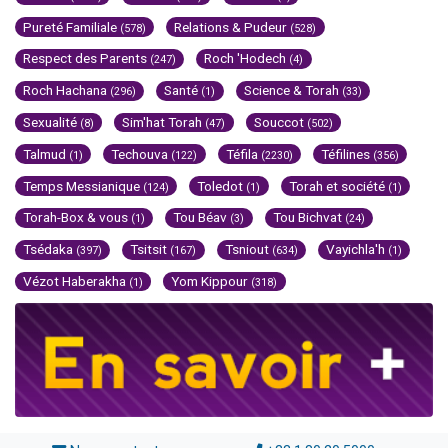
Pureté Familiale
Relations & Pudeur
(578)
(528)
Respect des Parents
Roch 'Hodech
(247)
(4)
Roch Hachana
Santé
Science & Torah
(296)
(1)
(33)
Sexualité
Sim'hat Torah
Souccot
(8)
(47)
(502)
Talmud
Techouva
Téfila
Téfilines
(1)
(122)
(2230)
(356)
Temps Messianique
Toledot
Torah et société
(124)
(1)
(1)
Torah-Box & vous
Tou Béav
Tou Bichvat
(1)
(3)
(24)
Tsédaka
Tsitsit
Tsniout
Vayichla'h
(397)
(167)
(634)
(1)
Vézot Haberakha
Yom Kippour
(1)
(318)