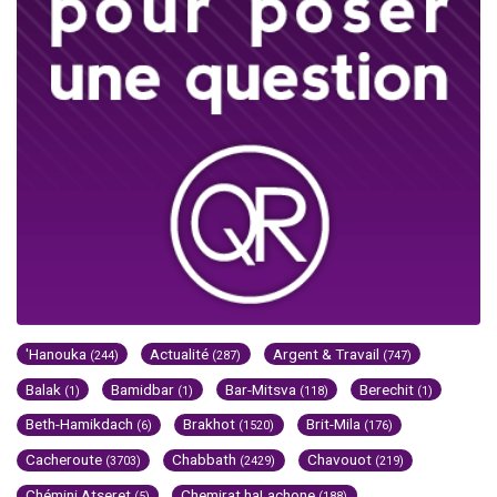
'Hanouka
Actualité
Argent & Travail
(244)
(287)
(747)
Balak
Bamidbar
Bar-Mitsva
Berechit
(1)
(1)
(118)
(1)
Beth-Hamikdach
Brakhot
Brit-Mila
(6)
(1520)
(176)
Cacheroute
Chabbath
Chavouot
(3703)
(2429)
(219)
Chémini Atseret
Chemirat haLachone
(5)
(188)