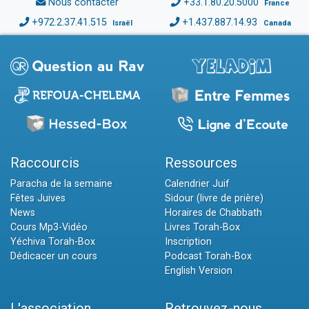
Nous contacter
+33.1.80.20.5000
France
+972.2.37.41.515
+1.437.887.14.93
Israël
Canada
Raccourcis
Ressources
Paracha de la semaine
Calendrier Juif
Fêtes Juives
Sidour (livre de prière)
News
Horaires de Chabbath
Cours Mp3-Vidéo
Livres Torah-Box
Yéchiva Torah-Box
Inscription
Dédicacer un cours
Podcast Torah-Box
English Version
L'association
Retrouvez-nous...