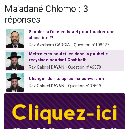
Nouvelle émission radio : Visions de grandeur n°104 : Le Chabbath et le Birkat Hamazone à travers le temps
Ma'adané Chlomo : 3
61 personnes viennent de demander une bénédiction
réponses
Ariel vient de donner son Maasser
Il reste 49 places pour étudier en groupe sur Zoom
Simuler la folie en Israël pour toucher une
allocation ?!
Eva vient de donner son Maasser
Rav Avraham GARCIA - Question n°108977
Mettre mes bouteilles dans la poubelle
recyclage pendant Chabbath
Rav Gabriel DAYAN - Question n°46378
Changer de rite après ma conversion
Rav Gabriel DAYAN - Question n°37509