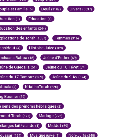
ouple et Famille
Deuil
Divers
(5)
(1102)
(5037)
ducation
Education
(1)
(1)
ducation des enfants
(244)
xplications de Torah
Femmes
(1057)
(316)
assidout
Histoire Juive
(4)
(189)
ochaana Rabba
Jeûne d'Esther
(18)
(69)
eûne de Guedalia
Jeûne du 10 Tévet
(51)
(74)
eûne du 17 Tamouz
Jeûne du 9 Av
(269)
(574)
abbala
Kriat haTorah
(4)
(220)
ag Baomer
(29)
e sens des prénoms hébraïques
(2)
imoud Torah
Mariage
(371)
(772)
élanges lait/viande
Middot
(1)
(69)
oussar
Musique juive
Non-Juifs
(154)
(1)
(248)