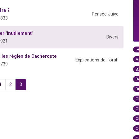
éra ?
Pensée Juive
1833
er "inutilement"
Divers
0921
'
t les règles de Cacheroute
A
Explications de Torah
0739
B
B
1
2
3
B
C
C
C
C
C