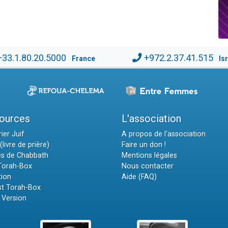
+33.1.80.20.5000
+972.2.37.41.515
France
Is
ources
L'association
ier Juif
A propos de l'association
(livre de prière)
Faire un don !
es de Chabbath
Mentions légales
 Torah-Box
Nous contacter
tion
Aide (FAQ)
t Torah-Box
 Version