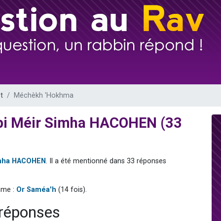
 viennent de demander une bénédiction
49 places pour étudier en groupe sur Zoom
de donner son Maasser
ent de donner son Maasser
viennent de nous rejoindre sur WhatsApp
t
Méchèkh 'Hokhma
bi Méir Simha HACOHEN (33
imha HACOHEN
. Il a été mentionné dans 33 réponses
mme :
Or Saméa'h
(14 fois).
réponses