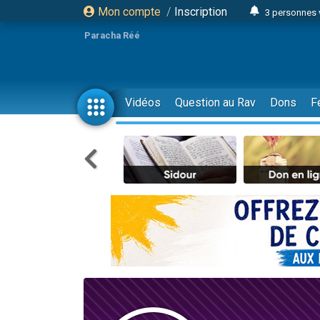
Mon compte
/
Inscription
3 personnes 
Odaya vient 
Paracha Réé
3 personn
3 personn
2 personnes 
Vidéos
Question au Rav
Dons
F
13 personnes
30 perso
Il reste 
12 nouve
3 personnes 
2 personnes 
2 nouvel
3 personnes 
8 personn
Nouvelle émis