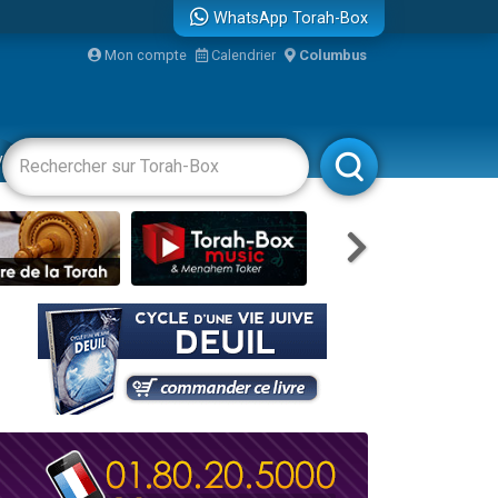
WhatsApp Torah-Box
Mon compte
Calendrier
Columbus
re
vertissements
Livres
Rabbanim
travers le temps