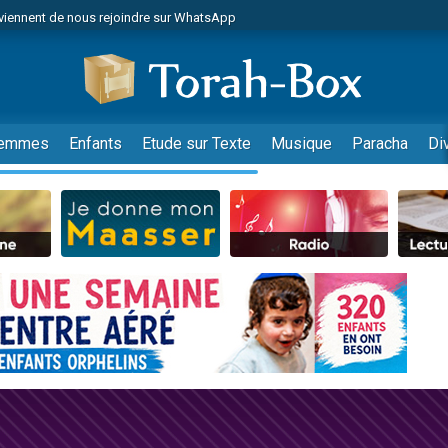
viennent de nous rejoindre sur WhatsApp
de donner son Maasser
es viennent de faire un don pour 5 jours de vacances aux Orphelins
es viennent de faire un don pour Diane, 80 ans, dans un appartement insalub
viennent de nous rejoindre sur WhatsApp
emmes
Enfants
Etude sur Texte
Musique
Paracha
Di
 viennent de demander une bénédiction
nnes viennent de faire un don pour Sauvez la jambe de Yohan
49 places pour étudier en groupe sur Zoom
lles musiques dans Torah-Box Music
viennent de nous rejoindre sur WhatsApp
viennent de nous rejoindre sur WhatsApp
les musiques dans Torah-Box Music
viennent de nous rejoindre sur WhatsApp
es viennent de faire un don pour Tsédaka : pauvres d'Israel
sion radio : Visions de grandeur n°104 : Le Chabbath et le Birkat Hamazone à 