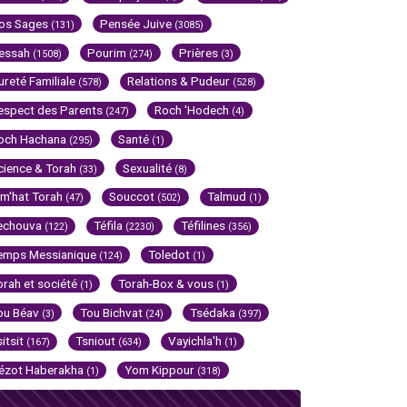
os Sages
Pensée Juive
(131)
(3085)
essah
Pourim
Prières
(1508)
(274)
(3)
ureté Familiale
Relations & Pudeur
(578)
(528)
espect des Parents
Roch 'Hodech
(247)
(4)
och Hachana
Santé
(295)
(1)
cience & Torah
Sexualité
(33)
(8)
im'hat Torah
Souccot
Talmud
(47)
(502)
(1)
echouva
Téfila
Téfilines
(122)
(2230)
(356)
emps Messianique
Toledot
(124)
(1)
orah et société
Torah-Box & vous
(1)
(1)
ou Béav
Tou Bichvat
Tsédaka
(3)
(24)
(397)
sitsit
Tsniout
Vayichla'h
(167)
(634)
(1)
ézot Haberakha
Yom Kippour
(1)
(318)