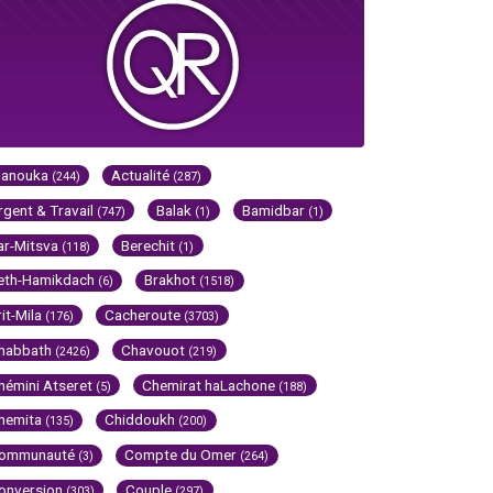
Hanouka
Actualité
(244)
(287)
rgent & Travail
Balak
Bamidbar
(747)
(1)
(1)
ar-Mitsva
Berechit
(118)
(1)
eth-Hamikdach
Brakhot
(6)
(1518)
rit-Mila
Cacheroute
(176)
(3703)
habbath
Chavouot
(2426)
(219)
hémini Atseret
Chemirat haLachone
(5)
(188)
hemita
Chiddoukh
(135)
(200)
ommunauté
Compte du Omer
(3)
(264)
onversion
Couple
(303)
(297)