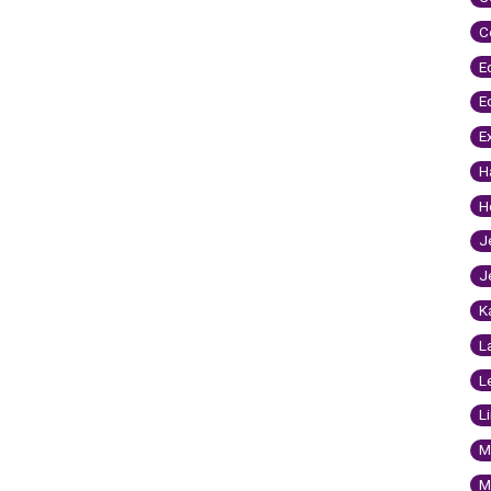
C
E
E
E
H
H
J
J
K
L
L
L
M
M