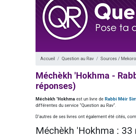
61 personnes
Il reste 
Ariel vient 
Nathaniel vi
4 personnes 
Accueil
Question au Rav
Sources / Mekoro
Méchèkh 'Hokhma - Rab
réponses)
Méchèkh 'Hokhma
est un livre de
Rabbi Méir S
différentes du service "Question au Rav".
D'autres de ses livres ont également été cités, co
Méchèkh 'Hokhma : 33 