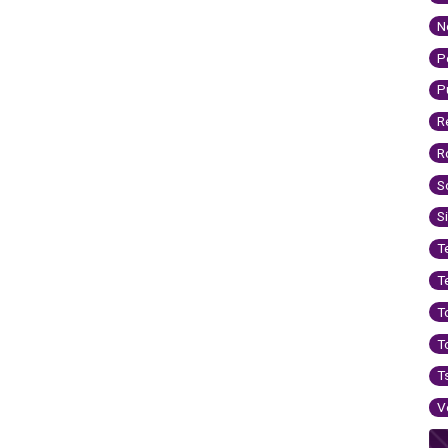
N
P
P
R
R
S
S
T
T
T
T
T
V