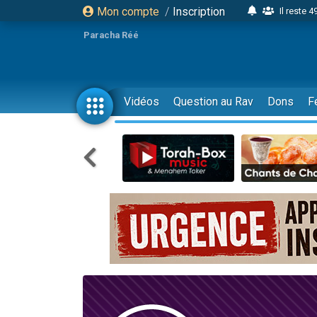
Mon compte
/
Inscription
Il reste 
16 person
Paracha Réé
2 personnes 
6 personnes 
4 personn
Vidéos
Question au Rav
Dons
F
2 personn
17 personnes
4 personnes 
Il reste 
Eva vient de
4 personnes 
3 personnes 
Odaya vient 
3 personn
2 personnes 