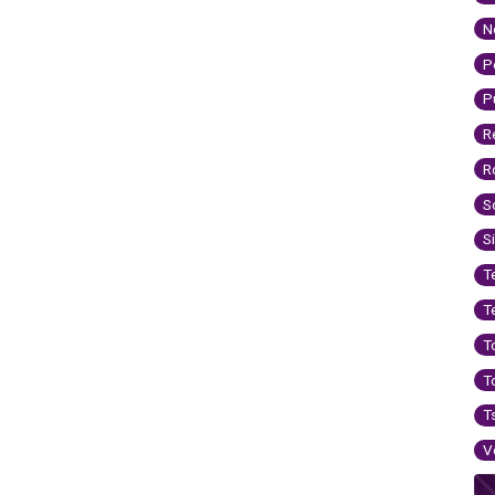
N
P
P
R
R
S
S
T
T
T
T
T
V