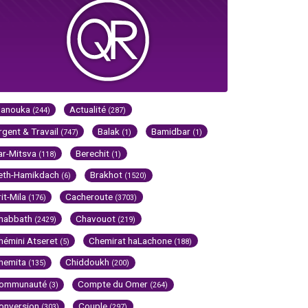
Hanouka
Actualité
(244)
(287)
rgent & Travail
Balak
Bamidbar
(747)
(1)
(1)
ar-Mitsva
Berechit
(118)
(1)
eth-Hamikdach
Brakhot
(6)
(1520)
rit-Mila
Cacheroute
(176)
(3703)
habbath
Chavouot
(2429)
(219)
hémini Atseret
Chemirat haLachone
(5)
(188)
hemita
Chiddoukh
(135)
(200)
ommunauté
Compte du Omer
(3)
(264)
onversion
Couple
(303)
(297)