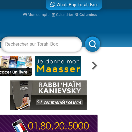
WhatsApp Torah-Box
bre
Mon compte
Calendrier
Columbus
...
vertissements
Livres
Rabbanim