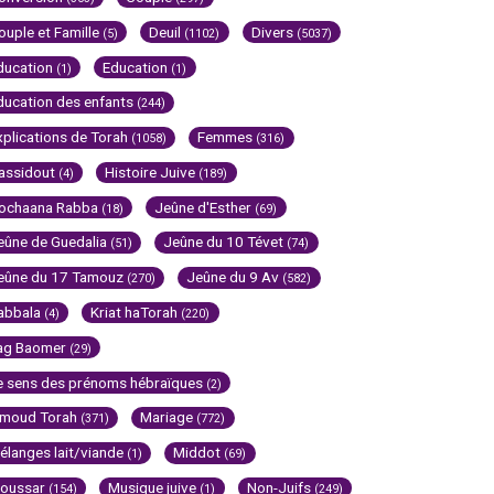
ouple et Famille
Deuil
Divers
(5)
(1102)
(5037)
ducation
Education
(1)
(1)
ducation des enfants
(244)
xplications de Torah
Femmes
(1058)
(316)
assidout
Histoire Juive
(4)
(189)
ochaana Rabba
Jeûne d'Esther
(18)
(69)
eûne de Guedalia
Jeûne du 10 Tévet
(51)
(74)
eûne du 17 Tamouz
Jeûne du 9 Av
(270)
(582)
abbala
Kriat haTorah
(4)
(220)
ag Baomer
(29)
e sens des prénoms hébraïques
(2)
imoud Torah
Mariage
(371)
(772)
élanges lait/viande
Middot
(1)
(69)
oussar
Musique juive
Non-Juifs
(154)
(1)
(249)