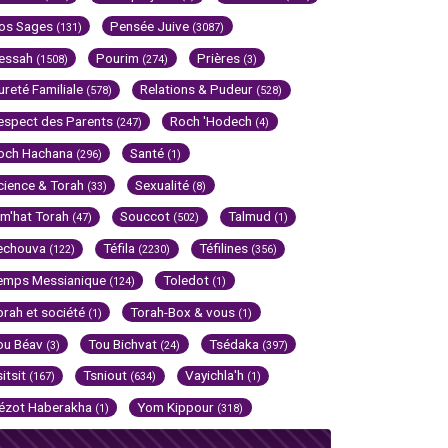
os Sages
Pensée Juive
(131)
(3087)
essah
Pourim
Prières
(1508)
(274)
(3)
ureté Familiale
Relations & Pudeur
(578)
(528)
espect des Parents
Roch 'Hodech
(247)
(4)
och Hachana
Santé
(296)
(1)
cience & Torah
Sexualité
(33)
(8)
im'hat Torah
Souccot
Talmud
(47)
(502)
(1)
echouva
Téfila
Téfilines
(122)
(2230)
(356)
emps Messianique
Toledot
(124)
(1)
orah et société
Torah-Box & vous
(1)
(1)
ou Béav
Tou Bichvat
Tsédaka
(3)
(24)
(397)
sitsit
Tsniout
Vayichla'h
(167)
(634)
(1)
ézot Haberakha
Yom Kippour
(1)
(318)