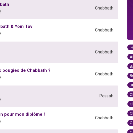
bbath
Chabbath
3
bbath & Yom Tov
Chabbath
6
'
Chabbath
A
B
es bougies de Chabbath ?
Chabbath
B
3
B
C
Pessah
6
C
C
en pour mon diplôme !
Chabbath
6
C
C