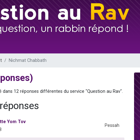
 viennent de demander une bénédiction
nnes viennent de faire un don pour Sauvez la jambe de Yohan
49 places pour étudier en groupe sur Zoom
lles musiques dans Torah-Box Music
 viennent de demander une bénédiction
t
Nichmat Chabbath
éponses)
né dans 12 réponses différentes du service "Question au Rav".
 réponses
tte Yom Tov
Pessah
8