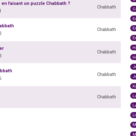
 en faisant un puzzle Chabbath ?
Chabbath
C
1
E
habbath
E
Chabbath
2
E
H
er
Chabbath
3
H
J
abbath
Chabbath
J
6
K
L
Chabbath
L
L
M
M