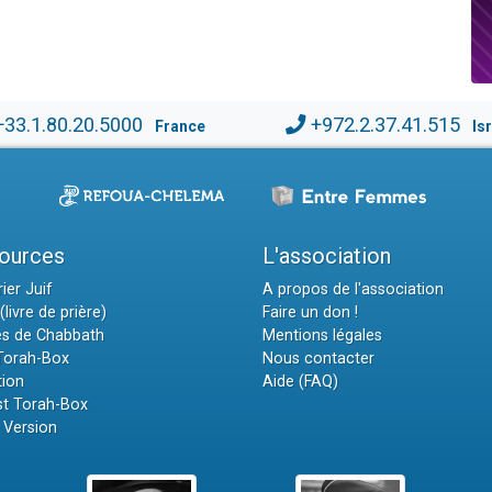
+33.1.80.20.5000
+972.2.37.41.515
France
Is
ources
L'association
ier Juif
A propos de l'association
(livre de prière)
Faire un don !
es de Chabbath
Mentions légales
 Torah-Box
Nous contacter
tion
Aide (FAQ)
t Torah-Box
 Version