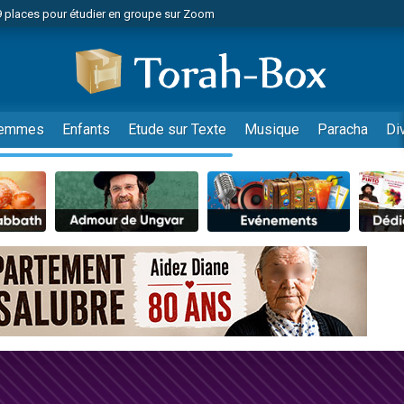
49 places pour étudier en groupe sur Zoom
nes viennent de faire un don pour Diane, 80 ans, dans un appartement insalu
viennent de nous rejoindre sur WhatsApp
viennent de nous rejoindre sur WhatsApp
es viennent de faire un don pour Reloger Rivka, 6 enfants, victime de violences
emmes
Enfants
Etude sur Texte
Musique
Paracha
Di
es viennent de faire un don pour 1 Journée de Vacances Pour les Enfants
 viennent de demander une bénédiction
viennent de nous rejoindre sur WhatsApp
49 places pour étudier en groupe sur Zoom
 donner son Maasser
viennent de nous rejoindre sur WhatsApp
viennent de nous rejoindre sur WhatsApp
de donner son Maasser
es viennent de faire un don pour 5 jours de vacances aux Orphelins
viennent de nous rejoindre sur WhatsApp