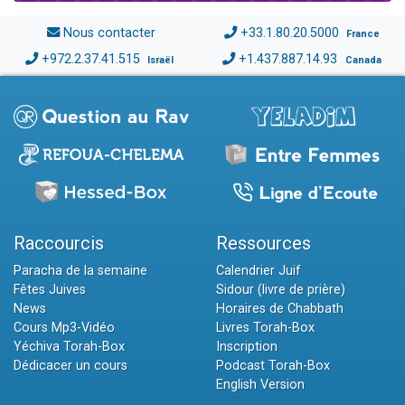
Nous contacter
+33.1.80.20.5000
France
+972.2.37.41.515
+1.437.887.14.93
Israël
Canada
Raccourcis
Ressources
Paracha de la semaine
Calendrier Juif
Fêtes Juives
Sidour (livre de prière)
News
Horaires de Chabbath
Cours Mp3-Vidéo
Livres Torah-Box
Yéchiva Torah-Box
Inscription
Dédicacer un cours
Podcast Torah-Box
English Version