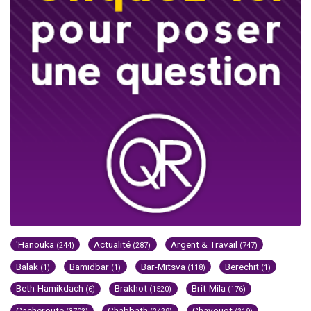
'Hanouka
Actualité
Argent & Travail
(244)
(287)
(747)
Balak
Bamidbar
Bar-Mitsva
Berechit
(1)
(1)
(118)
(1)
Beth-Hamikdach
Brakhot
Brit-Mila
(6)
(1520)
(176)
Cacheroute
Chabbath
Chavouot