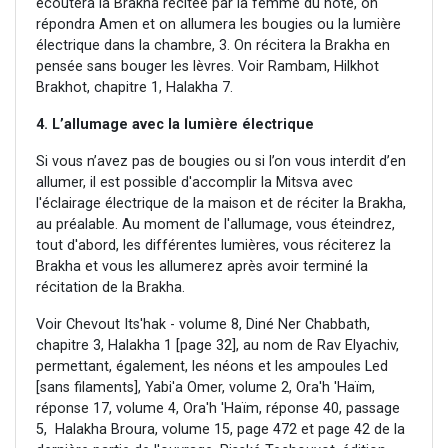
écoutera la Brakha récitée par la femme du hôte, on
répondra Amen et on allumera les bougies ou la lumière
électrique dans la chambre, 3. On récitera la Brakha en
pensée sans bouger les lèvres. Voir Rambam, Hilkhot
Brakhot, chapitre 1, Halakha 7.
4. L’allumage avec la lumière électrique
Si vous n’avez pas de bougies ou si l’on vous interdit d’en
allumer, il est possible d'accomplir la Mitsva avec
l'éclairage électrique de la maison et de réciter la Brakha,
au préalable. Au moment de l'allumage, vous éteindrez,
tout d'abord, les différentes lumières, vous réciterez la
Brakha et vous les allumerez après avoir terminé la
récitation de la Brakha.
Voir Chevout Its'hak - volume 8, Diné Ner Chabbath,
chapitre 3, Halakha 1 [page 32], au nom de Rav Elyachiv,
permettant, également, les néons et les ampoules Led
[sans filaments], Yabi'a Omer, volume 2, Ora'h 'Haïm,
réponse 17, volume 4, Ora'h 'Haïm, réponse 40, passage
5, Halakha Broura, volume 15, page 472 et page 42 de la