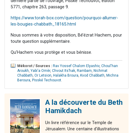
dernière partie de l'ouvrage, Pisské Techouvot, édition
5771, chapitre 263, passage 9.
https://www.torah-box.com/question/pourquoi-allumer-
les-bougies-chabbath_18165.html
Nous sommes à votre disposition, Bé’ézrat Hachem, pour
toute question supplémentaire.
Qu’Hachem vous protège et vous bénisse.
Mékorot / Sources :
Rav Yossef Chalom Elyashiv
,
Choul'han
Aroukh
,
Yabi'a Omèr
,
Chvout Its’hak
,
Rambam
,
Nichmat
Chabbath
,
Or Letsion
,
Halakha Broura
,
Kvod Chabbath
,
Michna
Beroura
,
Pisské Techouvot
.
A la découverte du Beth
Hamikdach
Un livre référence sur le Temple de
Jérusalem. Une centaine d'illustrations