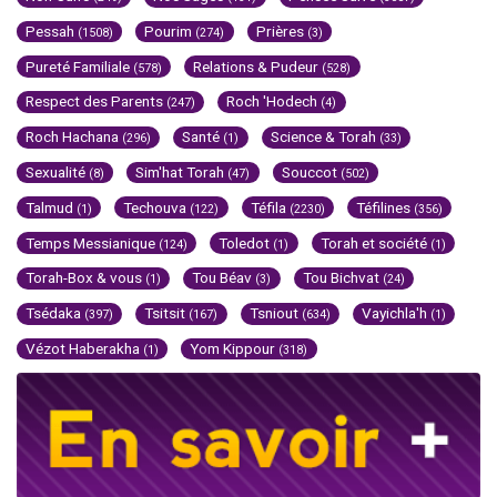
Pessah
Pourim
Prières
(1508)
(274)
(3)
Pureté Familiale
Relations & Pudeur
(578)
(528)
Respect des Parents
Roch 'Hodech
(247)
(4)
Roch Hachana
Santé
Science & Torah
(296)
(1)
(33)
Sexualité
Sim'hat Torah
Souccot
(8)
(47)
(502)
Talmud
Techouva
Téfila
Téfilines
(1)
(122)
(2230)
(356)
Temps Messianique
Toledot
Torah et société
(124)
(1)
(1)
Torah-Box & vous
Tou Béav
Tou Bichvat
(1)
(3)
(24)
Tsédaka
Tsitsit
Tsniout
Vayichla'h
(397)
(167)
(634)
(1)
Vézot Haberakha
Yom Kippour
(1)
(318)