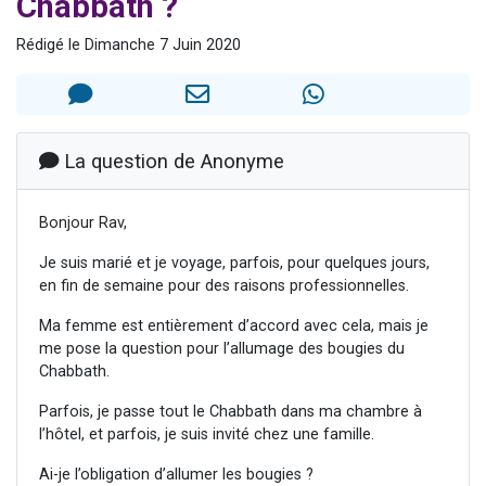
Chabbath ?
2 personnes viennent de nous rejoindre sur WhatsApp
Rédigé le Dimanche 7 Juin 2020
2 nouvelles musiques dans Torah-Box Music
3 personnes viennent de nous rejoindre sur WhatsApp
8 personnes viennent de faire un don pour Tsédaka : pauvres d'Israel
2 personnes viennent de faire un don pour 1 Journée de Vacances Pour les Enfants
La question de Anonyme
Bonjour Rav,
Je suis marié et je voyage, parfois, pour quelques jours,
en fin de semaine pour des raisons professionnelles.
Ma femme est entièrement d’accord avec cela, mais je
me pose la question pour l’allumage des bougies du
Chabbath.
Parfois, je passe tout le Chabbath dans ma chambre à
l’hôtel, et parfois, je suis invité chez une famille.
Ai-je l’obligation d’allumer les bougies ?