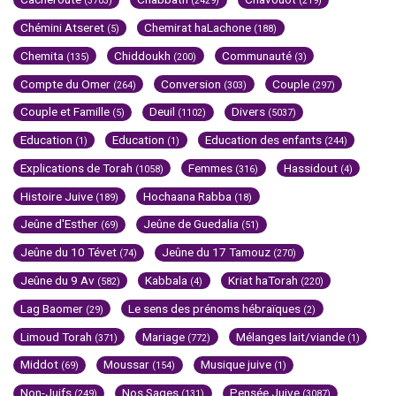
(3703)
(2429)
(219)
Chémini Atseret
Chemirat haLachone
(5)
(188)
Chemita
Chiddoukh
Communauté
(135)
(200)
(3)
Compte du Omer
Conversion
Couple
(264)
(303)
(297)
Couple et Famille
Deuil
Divers
(5)
(1102)
(5037)
Education
Education
Education des enfants
(1)
(1)
(244)
Explications de Torah
Femmes
Hassidout
(1058)
(316)
(4)
Histoire Juive
Hochaana Rabba
(189)
(18)
Jeûne d'Esther
Jeûne de Guedalia
(69)
(51)
Jeûne du 10 Tévet
Jeûne du 17 Tamouz
(74)
(270)
Jeûne du 9 Av
Kabbala
Kriat haTorah
(582)
(4)
(220)
Lag Baomer
Le sens des prénoms hébraïques
(29)
(2)
Limoud Torah
Mariage
Mélanges lait/viande
(371)
(772)
(1)
Middot
Moussar
Musique juive
(69)
(154)
(1)
Non-Juifs
Nos Sages
Pensée Juive
(249)
(131)
(3087)