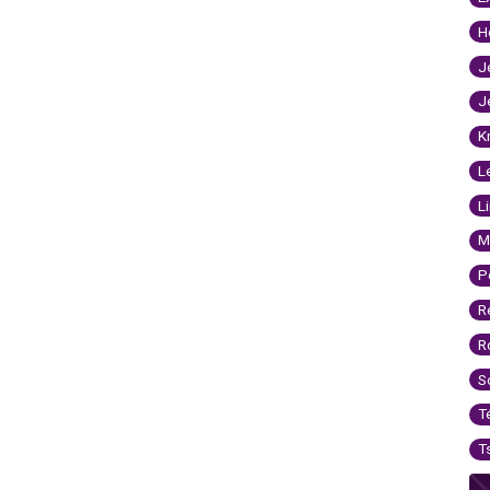
H
J
J
K
L
L
M
P
R
R
S
T
T