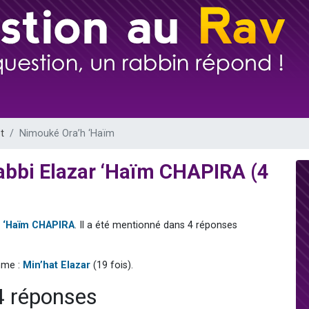
49 places pour étudier en groupe sur Zoom
lles musiques dans Torah-Box Music
viennent de nous rejoindre sur WhatsApp
viennent de nous rejoindre sur WhatsApp
viennent de nous rejoindre sur WhatsApp
t
Nimouké Ora’h ‘Haïm
abbi Elazar ‘Haïm CHAPIRA (4
r ‘Haïm CHAPIRA
. Il a été mentionné dans 4 réponses
mme :
Min’hat Elazar
(19 fois).
4 réponses