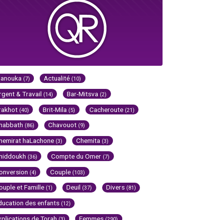
Hanouka
Actualité
(7)
(10)
rgent & Travail
Bar-Mitsva
(14)
(2)
rakhot
Brit-Mila
Cacheroute
(40)
(5)
(21)
habbath
Chavouot
(86)
(9)
hemirat haLachone
Chemita
(3)
(3)
hiddoukh
Compte du Omer
(36)
(7)
onversion
Couple
(4)
(103)
ouple et Famille
Deuil
Divers
(1)
(37)
(81)
ducation des enfants
(12)
xplications de Torah
Femmes
(3)
(290)