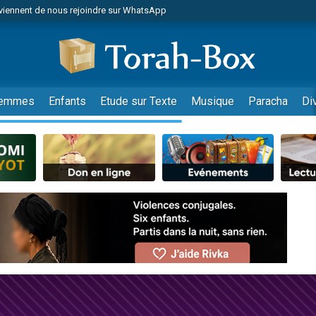
viennent de nous rejoindre sur WhatsApp
es viennent de faire un don pour Reloger Rivka, 6 enfants, victime de violences
es viennent de faire un don pour 1 Journée de Vacances Pour les Enfants
 viennent de demander une bénédiction
viennent de nous rejoindre sur WhatsApp
emmes
Enfants
Etude sur Texte
Musique
Paracha
Di
49 places pour étudier en groupe sur Zoom
nes viennent de faire un don pour Diane, 80 ans, dans un appartement insalu
 donner son Maasser
viennent de nous rejoindre sur WhatsApp
viennent de nous rejoindre sur WhatsApp
es viennent de faire un don pour 5 jours de vacances aux Orphelins
de donner son Maasser
 viennent de demander une bénédiction
viennent de nous rejoindre sur WhatsApp
nnes viennent de faire un don pour Sauvez la jambe de Yohan