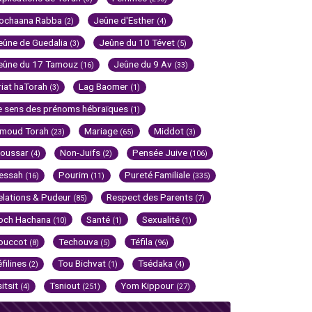
ochaana Rabba
Jeûne d'Esther
(2)
(4)
eûne de Guedalia
Jeûne du 10 Tévet
(3)
(5)
eûne du 17 Tamouz
Jeûne du 9 Av
(16)
(33)
riat haTorah
Lag Baomer
(3)
(1)
e sens des prénoms hébraïques
(1)
imoud Torah
Mariage
Middot
(23)
(65)
(3)
oussar
Non-Juifs
Pensée Juive
(4)
(2)
(106)
essah
Pourim
Pureté Familiale
(16)
(11)
(335)
elations & Pudeur
Respect des Parents
(85)
(7)
och Hachana
Santé
Sexualité
(10)
(1)
(1)
ouccot
Techouva
Téfila
(8)
(5)
(96)
éfilines
Tou Bichvat
Tsédaka
(2)
(1)
(4)
sitsit
Tsniout
Yom Kippour
(4)
(251)
(27)