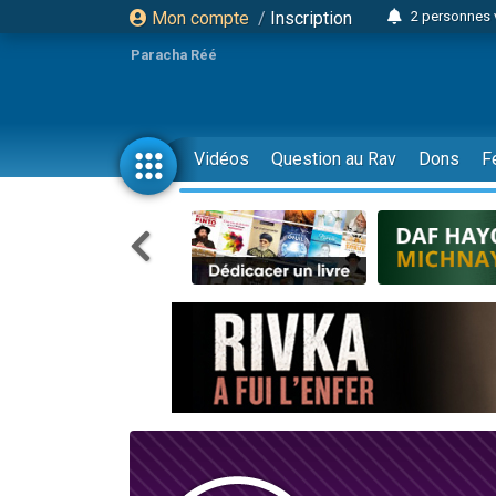
Mon compte
/
Inscription
6 personnes 
4 personn
Paracha Réé
2 personn
17 personnes
4 personnes 
Vidéos
Question au Rav
Dons
F
Il reste 
23 person
Eva vient de
4 personnes 
3 personnes 
3 personn
Odaya vient 
13 personnes
2 personnes 
30 perso