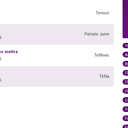
Tsniout
Pensée Juive
9
'
es mettre
A
Téfilines
2
B
C
Téfila
6
C
C
C
C
E
E