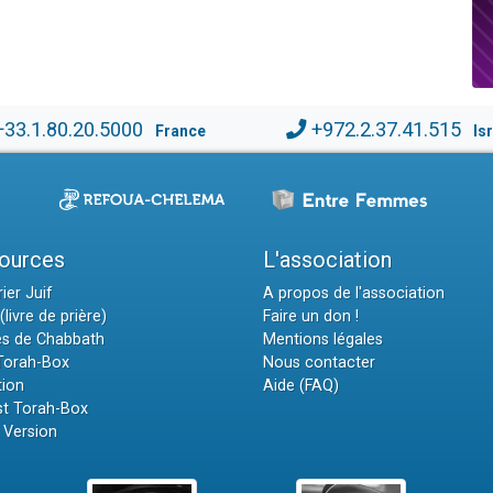
+33.1.80.20.5000
+972.2.37.41.515
France
Is
ources
L'association
ier Juif
A propos de l'association
(livre de prière)
Faire un don !
es de Chabbath
Mentions légales
 Torah-Box
Nous contacter
tion
Aide (FAQ)
t Torah-Box
 Version