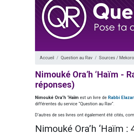
Il reste 
12 nouve
3 personnes 
2 personnes 
2 personnes 
Accueil
Question au Rav
Sources / Mekoro
Nimouké Ora’h ‘Haïm - R
réponses)
Nimouké Ora’h ‘Haïm
est un livre de
Rabbi Elaza
différentes du service "Question au Rav".
D'autres de ses livres ont également été cités, co
Nimouké Ora’h ‘Haïm : 