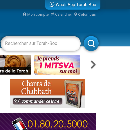
WhatsApp Torah-Box
...
Mon compte
Calendrier
Columbus
vertissements
Livres
Rabbanim
bre