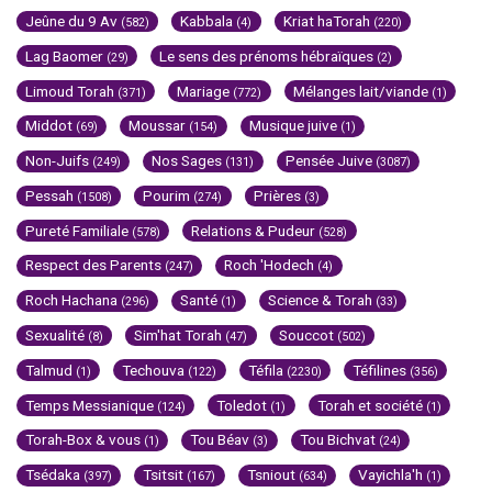
Jeûne du 9 Av
Kabbala
Kriat haTorah
(582)
(4)
(220)
Lag Baomer
Le sens des prénoms hébraïques
(29)
(2)
Limoud Torah
Mariage
Mélanges lait/viande
(371)
(772)
(1)
Middot
Moussar
Musique juive
(69)
(154)
(1)
Non-Juifs
Nos Sages
Pensée Juive
(249)
(131)
(3087)
Pessah
Pourim
Prières
(1508)
(274)
(3)
Pureté Familiale
Relations & Pudeur
(578)
(528)
Respect des Parents
Roch 'Hodech
(247)
(4)
Roch Hachana
Santé
Science & Torah
(296)
(1)
(33)
Sexualité
Sim'hat Torah
Souccot
(8)
(47)
(502)
Talmud
Techouva
Téfila
Téfilines
(1)
(122)
(2230)
(356)
Temps Messianique
Toledot
Torah et société
(124)
(1)
(1)
Torah-Box & vous
Tou Béav
Tou Bichvat
(1)
(3)
(24)
Tsédaka
Tsitsit
Tsniout
Vayichla'h
(397)
(167)
(634)
(1)