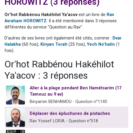
HOROWITZ (3 réponses)
3 personnes viennent de faire un don pour Événements Torah-Box
3 personnes viennent de nous rejoindre sur WhatsApp
Or'hot Rabbénou Hakéhilot Ya'acov
est un livre de
Rav
Avraham HOROWITZ
. Il a été mentionné dans 3 réponses
11 personnes viennent de demander une bénédiction
différentes du service "Question au Rav".
Il reste 49 places pour étudier en groupe sur Zoom
D'autres de ses livres ont également été cités, comme :
Dvar
2 personnes viennent de nous rejoindre sur WhatsApp
Halakha
(60 fois),
Kinyan Torah
(25 fois),
Yech No’halin
(1
fois).
Or'hot Rabbénou Hakéhilot
Ya'acov : 3 réponses
Aller à la plage pendant Ben Hamétsarim (17
Tamouz au 9 av)
Binyamin BENHAMOU - Question n°1140
Déplacer des épluchures de pistaches
Rav Yossef LORIA - Question n°518