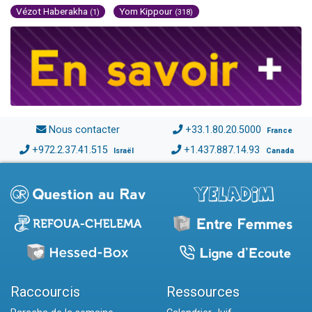
Vézot Haberakha
Yom Kippour
(1)
(318)
Nous contacter
+33.1.80.20.5000
France
+972.2.37.41.515
+1.437.887.14.93
Israël
Canada
Raccourcis
Ressources