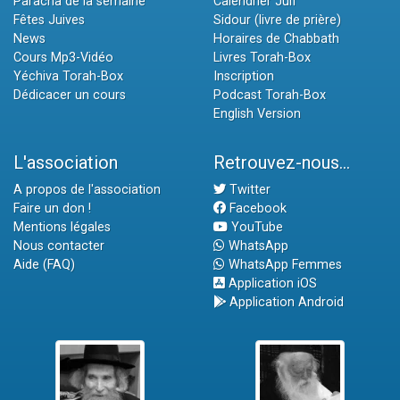
Paracha de la semaine
Calendrier Juif
Fêtes Juives
Sidour (livre de prière)
News
Horaires de Chabbath
Cours Mp3-Vidéo
Livres Torah-Box
Yéchiva Torah-Box
Inscription
Dédicacer un cours
Podcast Torah-Box
English Version
L'association
Retrouvez-nous...
A propos de l'association
Twitter
Faire un don !
Facebook
Mentions légales
YouTube
Nous contacter
WhatsApp
Aide (FAQ)
WhatsApp Femmes
Application iOS
Application Android