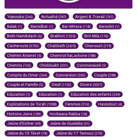
'Hanouka
Actualité
Argent & Travail
(244)
(287)
(747)
Balak
Bamidbar
Bar-Mitsva
Berechit
(1)
(1)
(118)
(1)
Beth-Hamikdach
Brakhot
Brit-Mila
(6)
(1520)
(176)
Cacheroute
Chabbath
Chavouot
(3703)
(2429)
(219)
Chémini Atseret
Chemirat haLachone
(5)
(188)
Chemita
Chiddoukh
Communauté
(135)
(201)
(3)
Compte du Omer
Conversion
Couple
(264)
(303)
(298)
Couple et Famille
Deuil
Divers
(5)
(1102)
(5037)
Education
Education
Education des enfants
(1)
(1)
(244)
Explications de Torah
Femmes
Hassidout
(1058)
(316)
(4)
Histoire Juive
Hochaana Rabba
(189)
(18)
Jeûne d'Esther
Jeûne de Guedalia
(69)
(51)
Jeûne du 10 Tévet
Jeûne du 17 Tamouz
(74)
(270)