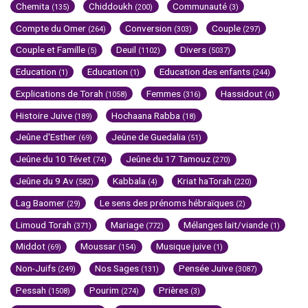
Chemita
Chiddoukh
Communauté
(135)
(200)
(3)
Compte du Omer
Conversion
Couple
(264)
(303)
(297)
Couple et Famille
Deuil
Divers
(5)
(1102)
(5037)
Education
Education
Education des enfants
(1)
(1)
(244)
Explications de Torah
Femmes
Hassidout
(1058)
(316)
(4)
Histoire Juive
Hochaana Rabba
(189)
(18)
Jeûne d'Esther
Jeûne de Guedalia
(69)
(51)
Jeûne du 10 Tévet
Jeûne du 17 Tamouz
(74)
(270)
Jeûne du 9 Av
Kabbala
Kriat haTorah
(582)
(4)
(220)
Lag Baomer
Le sens des prénoms hébraïques
(29)
(2)
Limoud Torah
Mariage
Mélanges lait/viande
(371)
(772)
(1)
Middot
Moussar
Musique juive
(69)
(154)
(1)
Non-Juifs
Nos Sages
Pensée Juive
(249)
(131)
(3087)
Pessah
Pourim
Prières
(1508)
(274)
(3)