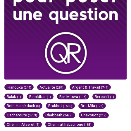
'Hanouka
Actualité
Argent & Travail
(244)
(287)
(747)
Balak
Bamidbar
Bar-Mitsva
Berechit
(1)
(1)
(118)
(1)
Beth-Hamikdach
Brakhot
Brit-Mila
(6)
(1520)
(176)
Cacheroute
Chabbath
Chavouot
(3703)
(2429)
(219)
Chémini Atseret
Chemirat haLachone
(5)
(188)