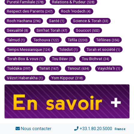
Pureté Familiale
Relations & Pudeur
(578)
(528)
Respect des Parents
Roch 'Hodech
(247)
(4)
Roch Hachana
Santé
Science & Torah
(296)
(1)
(33)
Sexualité
Sim'hat Torah
Souccot
(8)
(47)
(502)
Talmud
Techouva
Téfila
Téfilines
(1)
(122)
(2230)
(356)
Temps Messianique
Toledot
Torah et société
(124)
(1)
(1)
Torah-Box & vous
Tou Béav
Tou Bichvat
(1)
(3)
(24)
Tsédaka
Tsitsit
Tsniout
Vayichla'h
(397)
(167)
(634)
(1)
Vézot Haberakha
Yom Kippour
(1)
(318)
Nous contacter
+33.1.80.20.5000
France