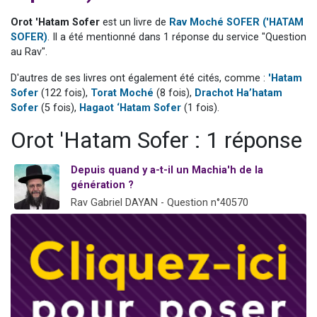
4 personnes viennent de nous rejoindre sur WhatsApp
Orot 'Hatam Sofer
est un livre de
Rav Moché SOFER ('HATAM
3 personnes viennent de nous rejoindre sur WhatsApp
SOFER)
. Il a été mentionné dans 1 réponse du service "Question
au Rav".
3 personnes viennent de faire un don pour 5 jours de vacances aux Orphelins
Odaya vient de donner son Maasser
D'autres de ses livres ont également été cités, comme :
'Hatam
Sofer
(122 fois),
Torat Moché
(8 fois),
Drachot Ha’hatam
2 personnes viennent de faire un don pour Tsédaka : pauvres d'Israel
Sofer
(5 fois),
Hagaot ‘Hatam Sofer
(1 fois).
Orot 'Hatam Sofer : 1 réponse
Depuis quand y a-t-il un Machia'h de la
génération ?
Rav Gabriel DAYAN - Question n°40570