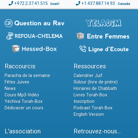
+972.2.37.41.515
+1.437.887.14.93
Israël
Canada
Raccourcis
Ressources
Paracha de la semaine
Calendrier Juif
Fêtes Juives
Sidour (livre de prière)
News
Horaires de Chabbath
Cours Mp3-Vidéo
Livres Torah-Box
Yéchiva Torah-Box
Inscription
Dédicacer un cours
Podcast Torah-Box
English Version
L'association
Retrouvez-nous...