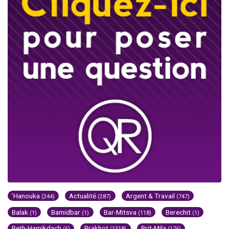
'Hanouka
Actualité
Argent & Travail
(244)
(287)
(747)
Balak
Bamidbar
Bar-Mitsva
Berechit
(1)
(1)
(118)
(1)
Beth-Hamikdach
Brakhot
Brit-Mila
(6)
(1518)
(176)