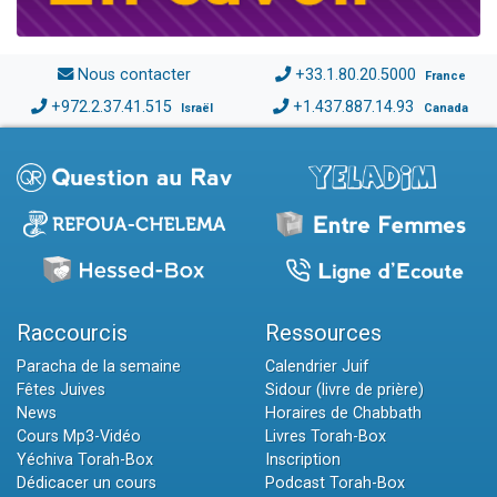
Nous contacter
+33.1.80.20.5000
France
+972.2.37.41.515
+1.437.887.14.93
Israël
Canada
Raccourcis
Ressources
Paracha de la semaine
Calendrier Juif
Fêtes Juives
Sidour (livre de prière)
News
Horaires de Chabbath
Cours Mp3-Vidéo
Livres Torah-Box
Yéchiva Torah-Box
Inscription
Dédicacer un cours
Podcast Torah-Box