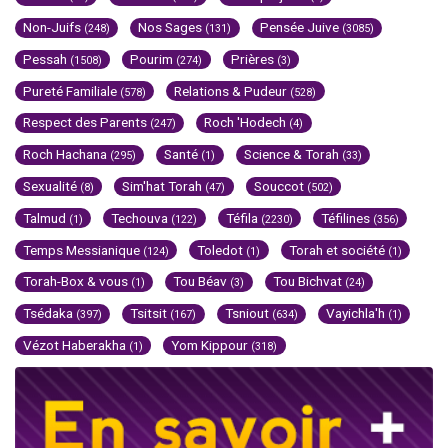
Non-Juifs
Nos Sages
Pensée Juive
(248)
(131)
(3085)
Pessah
Pourim
Prières
(1508)
(274)
(3)
Pureté Familiale
Relations & Pudeur
(578)
(528)
Respect des Parents
Roch 'Hodech
(247)
(4)
Roch Hachana
Santé
Science & Torah
(295)
(1)
(33)
Sexualité
Sim'hat Torah
Souccot
(8)
(47)
(502)
Talmud
Techouva
Téfila
Téfilines
(1)
(122)
(2230)
(356)
Temps Messianique
Toledot
Torah et société
(124)
(1)
(1)
Torah-Box & vous
Tou Béav
Tou Bichvat
(1)
(3)
(24)
Tsédaka
Tsitsit
Tsniout
Vayichla'h
(397)
(167)
(634)
(1)
Vézot Haberakha
Yom Kippour
(1)
(318)