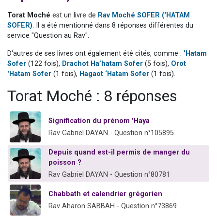
Dovan vient de donner son Maasser
Torat Moché
est un livre de
Rav Moché SOFER ('HATAM
2 personnes viennent de nous rejoindre sur WhatsApp
SOFER)
. Il a été mentionné dans 8 réponses différentes du
service "Question au Rav".
2 personnes viennent de nous rejoindre sur WhatsApp
Malgorzata vient de donner son Maasser
D'autres de ses livres ont également été cités, comme :
'Hatam
Sofer
(122 fois),
Drachot Ha’hatam Sofer
(5 fois),
Orot
3 personnes viennent de nous rejoindre sur WhatsApp
'Hatam Sofer
(1 fois),
Hagaot ‘Hatam Sofer
(1 fois).
Torat Moché : 8 réponses
Signification du prénom 'Haya
Rav Gabriel DAYAN - Question n°105895
Depuis quand est-il permis de manger du
poisson ?
Rav Gabriel DAYAN - Question n°80781
Chabbath et calendrier grégorien
Rav Aharon SABBAH - Question n°73869