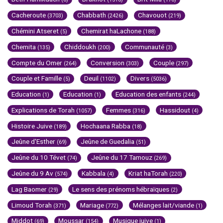
Cacheroute
Chabbath
Chavouot
(3703)
(2426)
(219)
Chémini Atseret
Chemirat haLachone
(5)
(188)
Chemita
Chiddoukh
Communauté
(135)
(200)
(3)
Compte du Omer
Conversion
Couple
(264)
(303)
(297)
Couple et Famille
Deuil
Divers
(5)
(1102)
(5036)
Education
Education
Education des enfants
(1)
(1)
(244)
Explications de Torah
Femmes
Hassidout
(1057)
(316)
(4)
Histoire Juive
Hochaana Rabba
(189)
(18)
Jeûne d'Esther
Jeûne de Guedalia
(69)
(51)
Jeûne du 10 Tévet
Jeûne du 17 Tamouz
(74)
(269)
Jeûne du 9 Av
Kabbala
Kriat haTorah
(574)
(4)
(220)
Lag Baomer
Le sens des prénoms hébraïques
(29)
(2)
Limoud Torah
Mariage
Mélanges lait/viande
(371)
(772)
(1)
Middot
Moussar
Musique juive
(69)
(154)
(1)