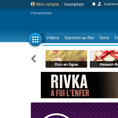
Mon compte
/
Inscription
4 personn
2 personn
Paracha Réé
17 personnes
4 personnes 
Il reste 
Vidéos
Question au Rav
Dons
F
23 person
Eva vient de
4 personnes 
3 personnes 
3 personn
Odaya vient 
2 personnes 
13 personnes
12 nouve
30 perso