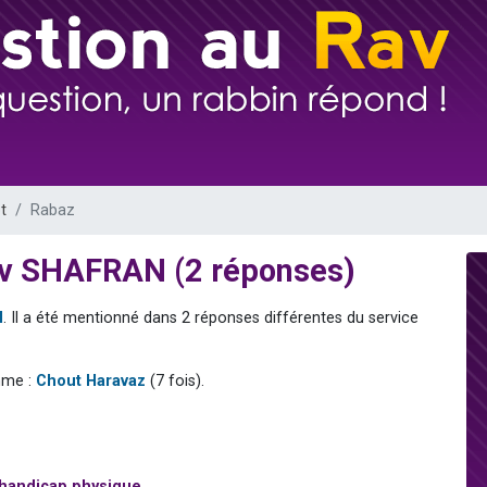
49 places pour étudier en groupe sur Zoom
viennent de nous rejoindre sur WhatsApp
viennent de nous rejoindre sur WhatsApp
les musiques dans Torah-Box Music
viennent de nous rejoindre sur WhatsApp
t
Rabaz
ev SHAFRAN (2 réponses)
N
. Il a été mentionné dans 2 réponses différentes du service
mme :
Chout Haravaz
(7 fois).
handicap physique