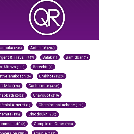
Hanouka
Actualité
(244)
(287)
rgent & Travail
Balak
Bamidbar
(747)
(1)
(1)
ar-Mitsva
Berechit
(118)
(1)
eth-Hamikdach
Brakhot
(6)
(1520)
rit-Mila
Cacheroute
(176)
(3703)
habbath
Chavouot
(2429)
(219)
hémini Atseret
Chemirat haLachone
(5)
(188)
hemita
Chiddoukh
(135)
(200)
ommunauté
Compte du Omer
(3)
(264)
onversion
Couple
(303)
(297)