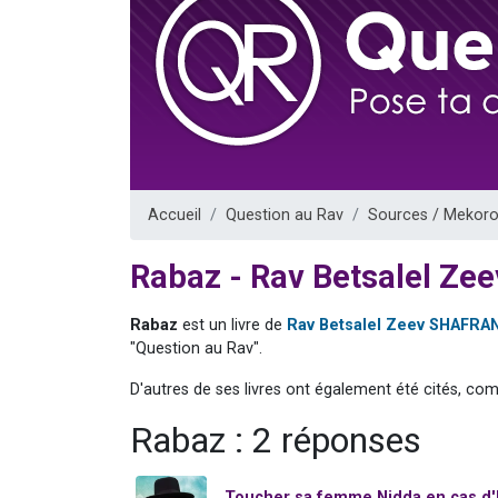
Il reste 
3 personnes 
2 personnes 
2 nouvel
6 personnes 
Accueil
Question au Rav
Sources / Mekoro
Rabaz - Rav Betsalel Ze
Rabaz
est un livre de
Rav Betsalel Zeev SHAFRA
"Question au Rav".
D'autres de ses livres ont également été cités, co
Rabaz : 2 réponses
Toucher sa femme Nidda en cas d'