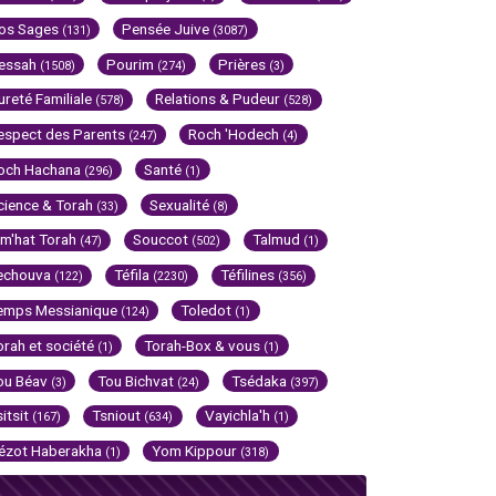
os Sages
Pensée Juive
(131)
(3087)
essah
Pourim
Prières
(1508)
(274)
(3)
ureté Familiale
Relations & Pudeur
(578)
(528)
espect des Parents
Roch 'Hodech
(247)
(4)
och Hachana
Santé
(296)
(1)
cience & Torah
Sexualité
(33)
(8)
im'hat Torah
Souccot
Talmud
(47)
(502)
(1)
echouva
Téfila
Téfilines
(122)
(2230)
(356)
emps Messianique
Toledot
(124)
(1)
orah et société
Torah-Box & vous
(1)
(1)
ou Béav
Tou Bichvat
Tsédaka
(3)
(24)
(397)
sitsit
Tsniout
Vayichla'h
(167)
(634)
(1)
ézot Haberakha
Yom Kippour
(1)
(318)