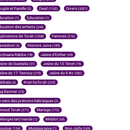
ouple et Famille
Deuil
Divers
(5)
(1102)
(5037)
ducation
Education
(1)
(1)
ducation des enfants
(244)
xplications de Torah
Femmes
(1058)
(316)
assidout
Histoire Juive
(4)
(189)
ochaana Rabba
Jeûne d'Esther
(18)
(69)
eûne de Guedalia
Jeûne du 10 Tévet
(51)
(74)
eûne du 17 Tamouz
Jeûne du 9 Av
(270)
(582)
abbala
Kriat haTorah
(4)
(220)
ag Baomer
(29)
e sens des prénoms hébraïques
(2)
imoud Torah
Mariage
(371)
(772)
élanges lait/viande
Middot
(1)
(69)
oussar
Musique juive
Non-Juifs
(154)
(1)
(249)