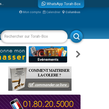
...
WhatsApp Torah-Box
Mon compte
Calendrier
Columbus
vertissements
Livres
Rabbanim
bre