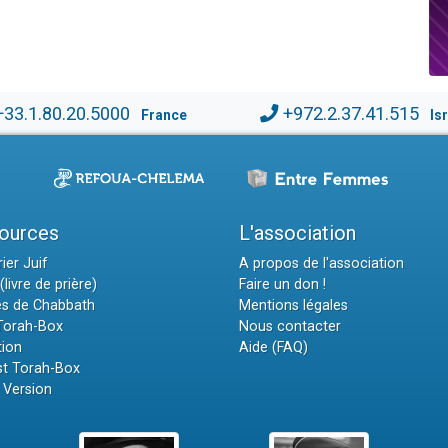
+33.1.80.20.5000
+972.2.37.41.515
France
Is
ources
L'association
ier Juif
A propos de l'association
(livre de prière)
Faire un don !
es de Chabbath
Mentions légales
 Torah-Box
Nous contacter
tion
Aide (FAQ)
t Torah-Box
 Version