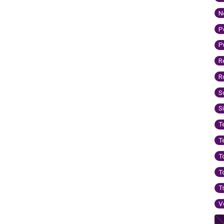
N
P
P
R
R
S
S
T
T
T
T
T
V