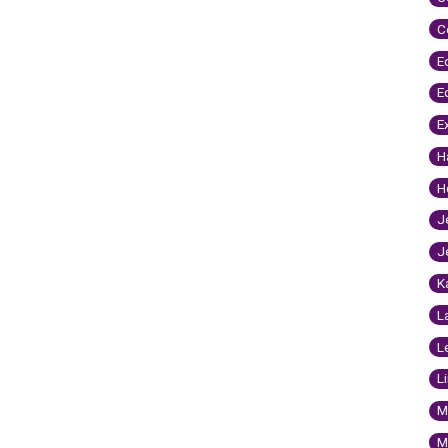
C
E
E
E
H
H
J
J
K
L
L
L
M
M