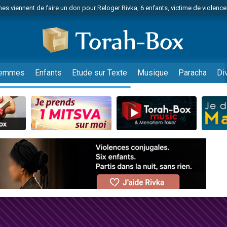
es viennent de faire un don pour Reloger Rivka, 6 enfants, victime de violences
es viennent de faire un don pour 1 Journée de Vacances Pour les Enfants
 viennent de demander une bénédiction
viennent de nous rejoindre sur WhatsApp
49 places pour étudier en groupe sur Zoom
emmes
Enfants
Etude sur Texte
Musique
Paracha
Di
nes viennent de faire un don pour Diane, 80 ans, dans un appartement insalu
 donner son Maasser
viennent de nous rejoindre sur WhatsApp
viennent de nous rejoindre sur WhatsApp
es viennent de faire un don pour 5 jours de vacances aux Orphelins
de donner son Maasser
viennent de nous rejoindre sur WhatsApp
 viennent de demander une bénédiction
lles musiques dans Torah-Box Music
nnes viennent de faire un don pour Sauvez la jambe de Yohan