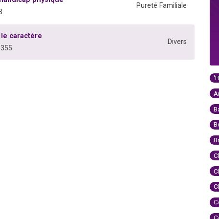
Pureté Familiale
3
 le caractère
Divers
3355
'
A
B
B
B
C
C
C
C
C