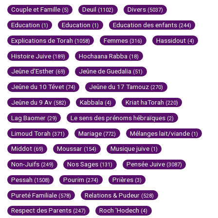
Couple et Famille
Deuil
Divers
(5)
(1102)
(5037)
Education
Education
Education des enfants
(1)
(1)
(244)
Explications de Torah
Femmes
Hassidout
(1058)
(316)
(4)
Histoire Juive
Hochaana Rabba
(189)
(18)
Jeûne d'Esther
Jeûne de Guedalia
(69)
(51)
Jeûne du 10 Tévet
Jeûne du 17 Tamouz
(74)
(270)
Jeûne du 9 Av
Kabbala
Kriat haTorah
(582)
(4)
(220)
Lag Baomer
Le sens des prénoms hébraïques
(29)
(2)
Limoud Torah
Mariage
Mélanges lait/viande
(371)
(772)
(1)
Middot
Moussar
Musique juive
(69)
(154)
(1)
Non-Juifs
Nos Sages
Pensée Juive
(249)
(131)
(3087)
Pessah
Pourim
Prières
(1508)
(274)
(3)
Pureté Familiale
Relations & Pudeur
(578)
(528)
Respect des Parents
Roch 'Hodech
(247)
(4)