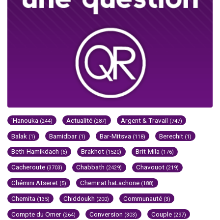
'Hanouka
Actualité
Argent & Travail
(244)
(287)
(747)
Balak
Bamidbar
Bar-Mitsva
Berechit
(1)
(1)
(118)
(1)
Beth-Hamikdach
Brakhot
Brit-Mila
(6)
(1520)
(176)
Cacheroute
Chabbath
Chavouot
(3703)
(2429)
(219)
Chémini Atseret
Chemirat haLachone
(5)
(188)
Chemita
Chiddoukh
Communauté
(135)
(200)
(3)
Compte du Omer
Conversion
Couple
(264)
(303)
(297)