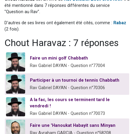
3 personnes viennent de nous rejoindre sur WhatsApp
été mentionné dans 7 réponses différentes du service
"Question au Rav".
2 nouvelles musiques dans Torah-Box Music
D'autres de ses livres ont également été cités, comme :
Rabaz
8 personnes viennent de faire un don pour Tsédaka : pauvres d'Israel
(2 fois).
Nouvelle émission radio : Visions de grandeur n°104 : Le Chabbath et le Birkat Hamazone à travers le temps
Chout Haravaz : 7 réponses
4 personnes viennent de nous rejoindre sur WhatsApp
Faire un mini golf Chabbath
Rav Gabriel DAYAN - Question n°77004
Participer à un tournoi de tennis Chabbath
Rav Gabriel DAYAN - Question n°70306
A la fac, les cours se terminent tard le
vendredi !
Rav Gabriel DAYAN - Question n°70073
Faire une 'Hanoukat Habayit sans Minyan
Rav Avraham GARCIA - Question n°58208