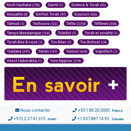
Roch Hachana
Santé
Science & Torah
(296)
(1)
(33)
Sexualité
Sim'hat Torah
Souccot
(8)
(47)
(502)
Talmud
Techouva
Téfila
Téfilines
(1)
(122)
(2230)
(356)
Temps Messianique
Toledot
Torah et société
(124)
(1)
(1)
Torah-Box & vous
Tou Béav
Tou Bichvat
(1)
(3)
(24)
Tsédaka
Tsitsit
Tsniout
Vayichla'h
(397)
(167)
(634)
(1)
Vézot Haberakha
Yom Kippour
(1)
(318)
Nous contacter
+33.1.80.20.5000
France
+972.2.37.41.515
+1.437.887.14.93
Israël
Canada