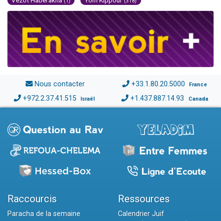
(1)
(318)
Nous contacter
+33.1.80.20.5000
France
+972.2.37.41.515
+1.437.887.14.93
Israël
Canada
Raccourcis
Ressources
Paracha de la semaine
Calendrier Juif