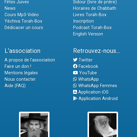
Fêtes Juives
Sidour (livre de prière)
News
Horaires de Chabbath
Cours Mp3-Vidéo
Livres Torah-Box
Yéchiva Torah-Box
Inscription
Dédicacer un cours
Podcast Torah-Box
English Version
L'association
Retrouvez-nous...
A propos de l'association
Twitter
Faire un don !
Facebook
Mentions légales
YouTube
Nous contacter
WhatsApp
Aide (FAQ)
WhatsApp Femmes
Application iOS
Application Android