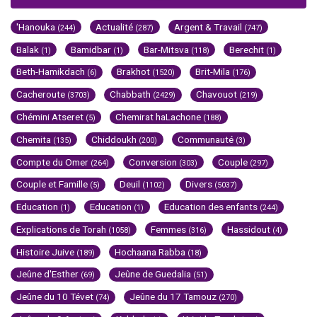
'Hanouka
Actualité
Argent & Travail
(244)
(287)
(747)
Balak
Bamidbar
Bar-Mitsva
Berechit
(1)
(1)
(118)
(1)
Beth-Hamikdach
Brakhot
Brit-Mila
(6)
(1520)
(176)
Cacheroute
Chabbath
Chavouot
(3703)
(2429)
(219)
Chémini Atseret
Chemirat haLachone
(5)
(188)
Chemita
Chiddoukh
Communauté
(135)
(200)
(3)
Compte du Omer
Conversion
Couple
(264)
(303)
(297)
Couple et Famille
Deuil
Divers
(5)
(1102)
(5037)
Education
Education
Education des enfants
(1)
(1)
(244)
Explications de Torah
Femmes
Hassidout
(1058)
(316)
(4)
Histoire Juive
Hochaana Rabba
(189)
(18)
Jeûne d'Esther
Jeûne de Guedalia
(69)
(51)
Jeûne du 10 Tévet
Jeûne du 17 Tamouz
(74)
(270)