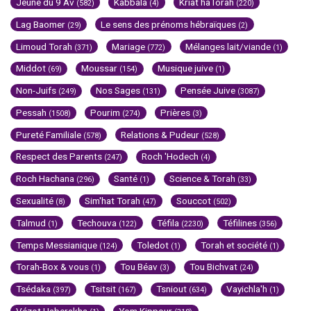
Jeûne du 9 Av
Kabbala
Kriat haTorah
(582)
(4)
(220)
Lag Baomer
Le sens des prénoms hébraïques
(29)
(2)
Limoud Torah
Mariage
Mélanges lait/viande
(371)
(772)
(1)
Middot
Moussar
Musique juive
(69)
(154)
(1)
Non-Juifs
Nos Sages
Pensée Juive
(249)
(131)
(3087)
Pessah
Pourim
Prières
(1508)
(274)
(3)
Pureté Familiale
Relations & Pudeur
(578)
(528)
Respect des Parents
Roch 'Hodech
(247)
(4)
Roch Hachana
Santé
Science & Torah
(296)
(1)
(33)
Sexualité
Sim'hat Torah
Souccot
(8)
(47)
(502)
Talmud
Techouva
Téfila
Téfilines
(1)
(122)
(2230)
(356)
Temps Messianique
Toledot
Torah et société
(124)
(1)
(1)
Torah-Box & vous
Tou Béav
Tou Bichvat
(1)
(3)
(24)
Tsédaka
Tsitsit
Tsniout
Vayichla'h
(397)
(167)
(634)
(1)
Vézot Haberakha
Yom Kippour