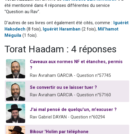
Nouvelle émission radio : Visions de grandeur n°104 : Le Chabbath et le Birkat Hamazone à travers le temps
été mentionné dans 4 réponses différentes du service
"Question au Rav".
61 personnes viennent de demander une bénédiction
D'autres de ses livres ont également été cités, comme :
Iguérèt
Ariel vient de donner son Maasser
Hakodech
(8 fois),
Iguérèt Haramban
(2 fois),
Mil’hamot
Il reste 49 places pour étudier en groupe sur Zoom
Méguila
(1 fois).
Eva vient de donner son Maasser
Torat Haadam : 4 réponses
Caveaux aux normes NF et étanches, permis
?
Rav Avraham GARCIA - Question n°57745
Se convertir ou se laisser tuer ?
Rav Avraham GARCIA - Question n°57160
J'ai mal pensé de quelqu'un, m'excuser ?
Rav Gabriel DAYAN - Question n°60294
Bikour 'Holim par téléphone