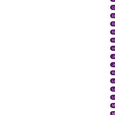
C
E
E
E
H
H
J
J
K
L
L
L
M
M