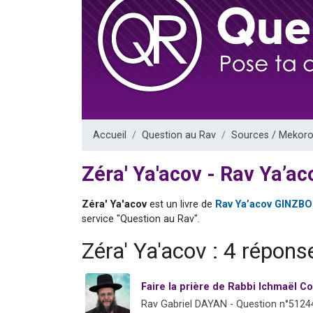
3 personnes 
3 personn
Odaya vient 
13 personnes
3 personnes 
Accueil
Question au Rav
Sources / Mekoro
Zéra' Ya'acov - Rav Ya’
Zéra' Ya'acov
est un livre de
Rav Ya’acov GINZB
service "Question au Rav".
Zéra' Ya'acov : 4 répons
Faire la prière de Rabbi Ichmaël C
Rav Gabriel DAYAN - Question n°5124