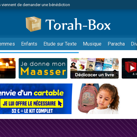
 viennent de demander une bénédiction
es viennent de faire un don pour Diane, 80 ans, dans un appartement insalub
49 places pour étudier en groupe sur Zoom
viennent de nous rejoindre sur WhatsApp
 viennent de demander une bénédiction
emmes
Enfants
Etude sur Texte
Musique
Paracha
Di
49 places pour étudier en groupe sur Zoom
viennent de nous rejoindre sur WhatsApp
viennent de nous rejoindre sur WhatsApp
es viennent de faire un don pour Reloger Rivka, 6 enfants, victime de violences
es viennent de faire un don pour 1 Journée de Vacances Pour les Enfants
 viennent de demander une bénédiction
viennent de nous rejoindre sur WhatsApp
49 places pour étudier en groupe sur Zoom
 donner son Maasser
viennent de nous rejoindre sur WhatsApp