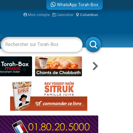
WhatsApp Torah-Box
re
Mon compte
Calendrier
Columbus
vertissements
Livres
Rabbanim
...