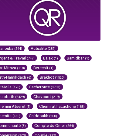
Hanouka
Actualité
(244)
(287)
rgent & Travail
Balak
Bamidbar
(747)
(1)
(1)
ar-Mitsva
Berechit
(118)
(1)
eth-Hamikdach
Brakhot
(6)
(1520)
rit-Mila
Cacheroute
(176)
(3703)
habbath
Chavouot
(2429)
(219)
hémini Atseret
Chemirat haLachone
(5)
(188)
hemita
Chiddoukh
(135)
(200)
ommunauté
Compte du Omer
(3)
(264)
onversion
Couple
(303)
(297)