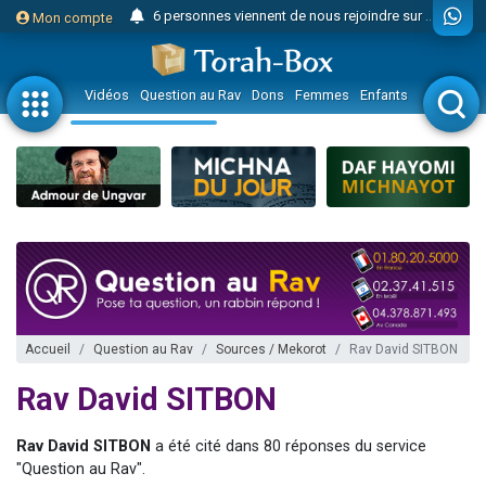
6 personnes viennent de nous rejoindre sur WhatsApp
Mon compte
4 personnes viennent de faire un don pour Reloger Rivka, 6 enfants, victime de violences...
2 personnes viennent de faire un don pour 1 Journée de Vacances Pour les Enfants
Vidéos
Question au Rav
Dons
Femmes
Enfants
Etude sur 
17 personnes viennent de demander une bénédiction
4 personnes viennent de nous rejoindre sur WhatsApp
Il reste 49 places pour étudier en groupe sur Zoom
23 personnes viennent de faire un don pour Diane, 80 ans, dans un appartement insalubre
Eva vient de donner son Maasser
4 personnes viennent de nous rejoindre sur WhatsApp
3 personnes viennent de nous rejoindre sur WhatsApp
3 personnes viennent de faire un don pour 5 jours de vacances aux Orphelins
Accueil
Question au Rav
Sources / Mekorot
Rav David SITBON
Odaya vient de donner son Maasser
Rav David SITBON
13 personnes viennent de demander une bénédiction
2 personnes viennent de nous rejoindre sur WhatsApp
Rav David SITBON
a été cité dans 80 réponses du service
"Question au Rav".
30 personnes viennent de faire un don pour Sauvez la jambe de Yohan