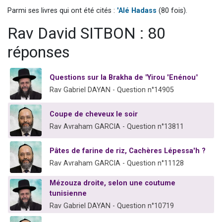
Il reste 49 places pour étudier en groupe sur Zoom
Parmi ses livres qui ont été cités :
'Alé Hadass
(80 fois).
12 nouvelles musiques dans Torah-Box Music
Rav David SITBON : 80
3 personnes viennent de nous rejoindre sur WhatsApp
réponses
2 personnes viennent de nous rejoindre sur WhatsApp
2 personnes viennent de nous rejoindre sur WhatsApp
Questions sur la Brakha de "Yirou 'Enénou"
Rav Gabriel DAYAN - Question n°14905
Coupe de cheveux le soir
Rav Avraham GARCIA - Question n°13811
Pâtes de farine de riz, Cachères Lépessa'h ?
Rav Avraham GARCIA - Question n°11128
Mézouza droite, selon une coutume
tunisienne
Rav Gabriel DAYAN - Question n°10719