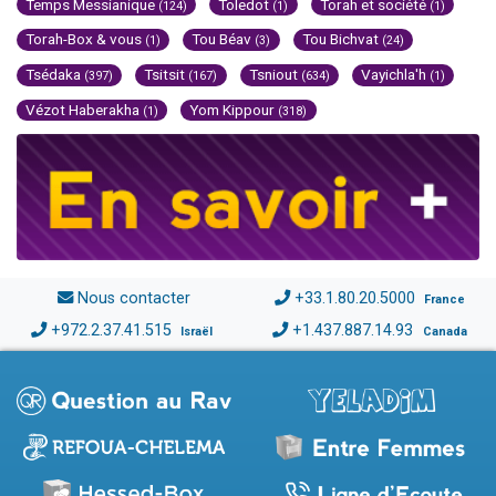
Temps Messianique
Toledot
Torah et société
(124)
(1)
(1)
Torah-Box & vous
Tou Béav
Tou Bichvat
(1)
(3)
(24)
Tsédaka
Tsitsit
Tsniout
Vayichla'h
(397)
(167)
(634)
(1)
Vézot Haberakha
Yom Kippour
(1)
(318)
Nous contacter
+33.1.80.20.5000
France
+972.2.37.41.515
+1.437.887.14.93
Israël
Canada