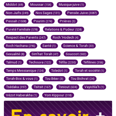
Middot
Moussar
Musique juive
(69)
(154)
(1)
Non-Juifs
Nos Sages
Pensée Juive
(249)
(131)
(3087)
Pessah
Pourim
Prières
(1508)
(274)
(3)
Pureté Familiale
Relations & Pudeur
(578)
(528)
Respect des Parents
Roch 'Hodech
(247)
(4)
Roch Hachana
Santé
Science & Torah
(296)
(1)
(33)
Sexualité
Sim'hat Torah
Souccot
(8)
(47)
(502)
Talmud
Techouva
Téfila
Téfilines
(1)
(122)
(2230)
(356)
Temps Messianique
Toledot
Torah et société
(124)
(1)
(1)
Torah-Box & vous
Tou Béav
Tou Bichvat
(1)
(3)
(24)
Tsédaka
Tsitsit
Tsniout
Vayichla'h
(397)
(167)
(634)
(1)
Vézot Haberakha
Yom Kippour
(1)
(318)