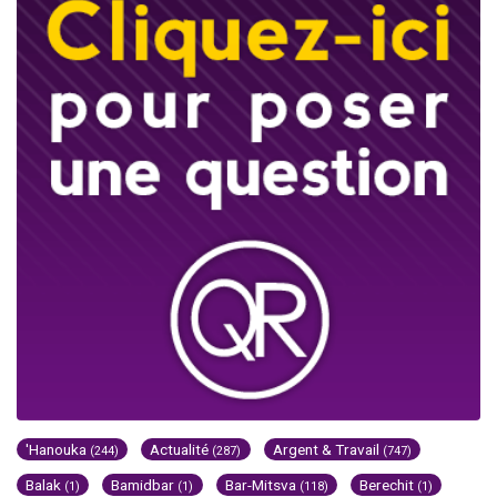
'Hanouka
Actualité
Argent & Travail
(244)
(287)
(747)
Balak
Bamidbar
Bar-Mitsva
Berechit
(1)
(1)
(118)
(1)