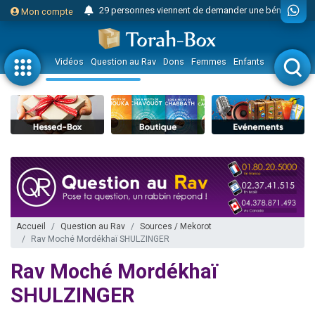
29 personnes viennent de demander une bénédiction
Mon compte
Il reste 49 places pour étudier en groupe sur Zoom
16 personnes viennent de faire un don pour Diane, 80 ans, dans un appartement insalubre
Vidéos
Question au Rav
Dons
Femmes
Enfants
Etude sur 
2 personnes viennent de nous rejoindre sur WhatsApp
6 personnes viennent de nous rejoindre sur WhatsApp
4 personnes viennent de faire un don pour Reloger Rivka, 6 enfants, victime de violences...
2 personnes viennent de faire un don pour 1 Journée de Vacances Pour les Enfants
17 personnes viennent de demander une bénédiction
4 personnes viennent de nous rejoindre sur WhatsApp
Il reste 49 places pour étudier en groupe sur Zoom
Eva vient de donner son Maasser
Accueil
Question au Rav
Sources / Mekorot
Rav Moché Mordékhaï SHULZINGER
4 personnes viennent de nous rejoindre sur WhatsApp
3 personnes viennent de nous rejoindre sur WhatsApp
Rav Moché Mordékhaï
Odaya vient de donner son Maasser
SHULZINGER
3 personnes viennent de faire un don pour 5 jours de vacances aux Orphelins