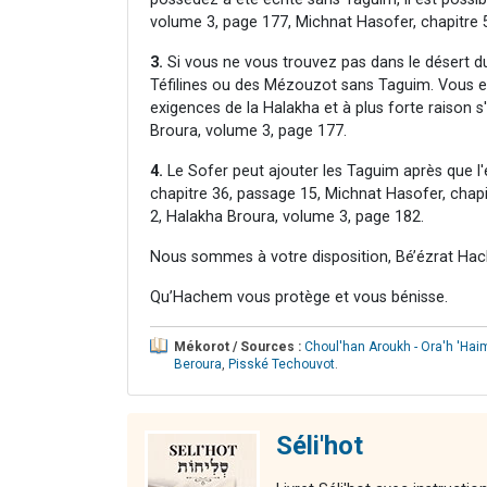
volume 3, page 177, Michnat Hasofer, chapitre 5
3.
Si vous ne vous trouvez pas dans le désert du
Téfilines ou des Mézouzot sans Taguim. Vous 
exigences de la Halakha et à plus forte raison s'
Broura, volume 3, page 177.
4.
Le Sofer peut ajouter les Taguim après que l'
chapitre 36, passage 15, Michnat Hasofer, chapi
2, Halakha Broura, volume 3, page 182.
Nous sommes à votre disposition, Bé’ézrat Hac
Qu’Hachem vous protège et vous bénisse.
Mékorot / Sources :
Choul'han Aroukh - Ora'h 'Hai
Beroura
,
Pisské Techouvot
.
Séli'hot