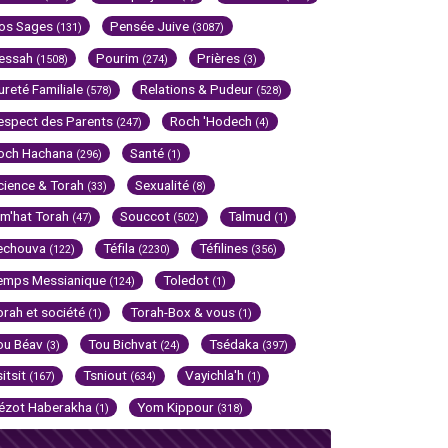
os Sages
Pensée Juive
(131)
(3087)
essah
Pourim
Prières
(1508)
(274)
(3)
ureté Familiale
Relations & Pudeur
(578)
(528)
espect des Parents
Roch 'Hodech
(247)
(4)
och Hachana
Santé
(296)
(1)
cience & Torah
Sexualité
(33)
(8)
im'hat Torah
Souccot
Talmud
(47)
(502)
(1)
echouva
Téfila
Téfilines
(122)
(2230)
(356)
emps Messianique
Toledot
(124)
(1)
orah et société
Torah-Box & vous
(1)
(1)
ou Béav
Tou Bichvat
Tsédaka
(3)
(24)
(397)
sitsit
Tsniout
Vayichla'h
(167)
(634)
(1)
ézot Haberakha
Yom Kippour
(1)
(318)