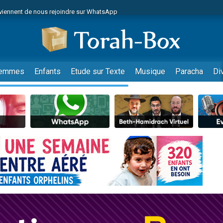
viennent de nous rejoindre sur WhatsApp
viennent de nous rejoindre sur WhatsApp
de donner son Maasser
es viennent de faire un don pour 5 jours de vacances aux Orphelins
es viennent de faire un don pour Diane, 80 ans, dans un appartement insalub
emmes
Enfants
Etude sur Texte
Musique
Paracha
Di
 viennent de demander une bénédiction
viennent de nous rejoindre sur WhatsApp
nnes viennent de faire un don pour Sauvez la jambe de Yohan
49 places pour étudier en groupe sur Zoom
lles musiques dans Torah-Box Music
viennent de nous rejoindre sur WhatsApp
viennent de nous rejoindre sur WhatsApp
viennent de nous rejoindre sur WhatsApp
les musiques dans Torah-Box Music
es viennent de faire un don pour Tsédaka : pauvres d'Israel