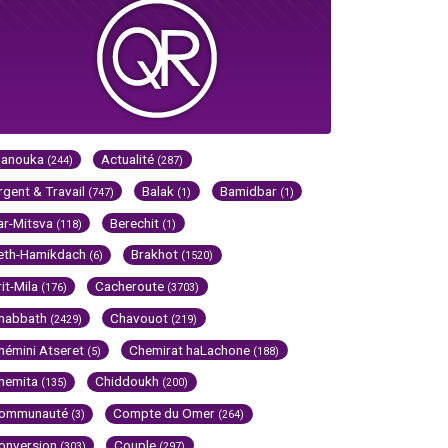
Hanouka
Actualité
(244)
(287)
rgent & Travail
Balak
Bamidbar
(747)
(1)
(1)
ar-Mitsva
Berechit
(118)
(1)
eth-Hamikdach
Brakhot
(6)
(1520)
rit-Mila
Cacheroute
(176)
(3703)
habbath
Chavouot
(2429)
(219)
hémini Atseret
Chemirat haLachone
(5)
(188)
hemita
Chiddoukh
(135)
(200)
ommunauté
Compte du Omer
(3)
(264)
onversion
Couple
(303)
(297)