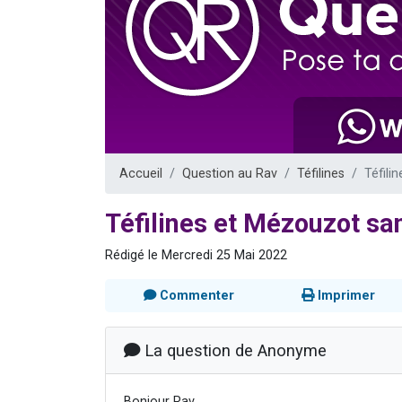
Nouvelle émis
61 personnes
Ariel vient 
Il reste 
Eva vient de
Accueil
Question au Rav
Téfilines
Téfili
Téfilines et Mézouzot sa
Rédigé le Mercredi 25 Mai 2022
Commenter
Imprimer
La question de Anonyme
Bonjour Rav,