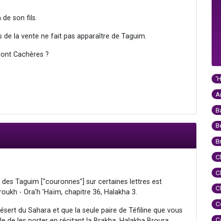
de son fils.
 de la vente ne fait pas apparaître de Taguim.
 sont Cachères ?
'
A
B
B
B
C
C
e des Taguim ["couronnes"] sur certaines lettres est
C
oukh - Ora'h 'Haïm, chapitre 36, Halakha 3.
C
sert du Sahara et que la seule paire de Téfiline que vous
C
le de les porter en récitant la Brakha. Halakha Broura,