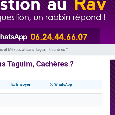
sion radio : Visions de grandeur n°104 : Le Chabbath et le Birkat Hamazone à 
 viennent de demander une bénédiction
de donner son Maasser
49 places pour étudier en groupe sur Zoom
 donner son Maasser
nes et Mézouzot sans Taguim, Cachères ?
ns Taguim, Cachères ?
Envoyer
WhatsApp