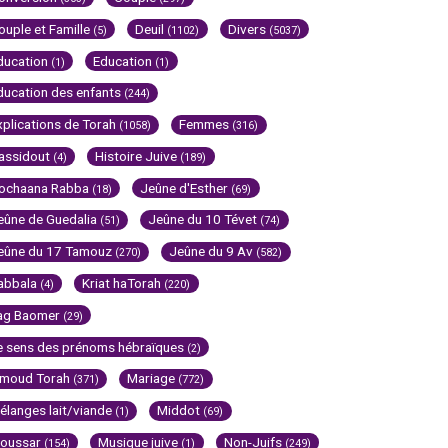
ouple et Famille
Deuil
Divers
(5)
(1102)
(5037)
ducation
Education
(1)
(1)
ducation des enfants
(244)
xplications de Torah
Femmes
(1058)
(316)
assidout
Histoire Juive
(4)
(189)
ochaana Rabba
Jeûne d'Esther
(18)
(69)
eûne de Guedalia
Jeûne du 10 Tévet
(51)
(74)
eûne du 17 Tamouz
Jeûne du 9 Av
(270)
(582)
abbala
Kriat haTorah
(4)
(220)
ag Baomer
(29)
e sens des prénoms hébraïques
(2)
imoud Torah
Mariage
(371)
(772)
élanges lait/viande
Middot
(1)
(69)
oussar
Musique juive
Non-Juifs
(154)
(1)
(249)