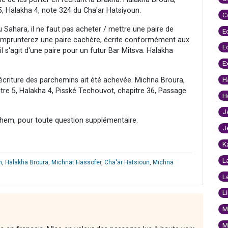
, Halakha 4, note 324 du Cha'ar Hatsiyoun.
C
 Sahara, il ne faut pas acheter / mettre une paire de
E
emprunterez une paire cachère, écrite conformément aux
E
il s'agit d'une paire pour un futur Bar Mitsva. Halakha
E
H
écriture des parchemins ait été achevée. Michna Broura,
tre 5, Halakha 4, Pisské Techouvot, chapitre 36, Passage
H
J
hem, pour toute question supplémentaire.
J
K
L
m
,
Halakha Broura
,
Michnat Hassofer
,
Cha'ar Hatsioun
,
Michna
L
L
M
M