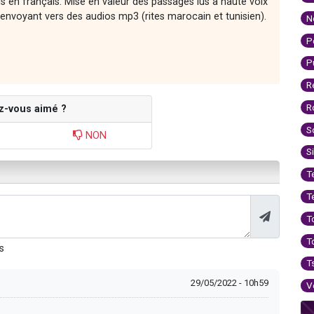
ons en français. Mise en valeur des passages lus à haute voix
envoyant vers des audios mp3 (rites marocain et tunisien).
N
P
P
R
R
z-vous aimé ?
S
NON
S
T
T
T
T
s
T
29/05/2022 - 10h59
V