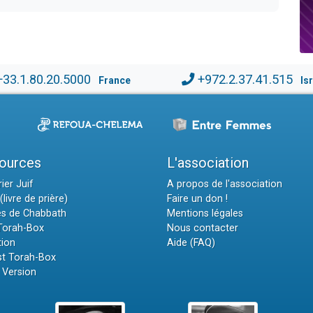
+33.1.80.20.5000
+972.2.37.41.515
France
Is
ources
L'association
ier Juif
A propos de l'association
(livre de prière)
Faire un don !
es de Chabbath
Mentions légales
 Torah-Box
Nous contacter
tion
Aide (FAQ)
t Torah-Box
 Version