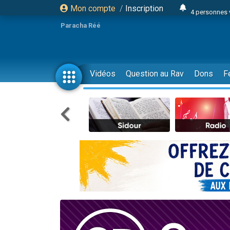
Mon compte
/
Inscription
4 personnes 
3 personnes 
Paracha Réé
Odaya vient 
3 personn
3 personn
Vidéos
Question au Rav
Dons
F
13 personnes
2 personnes 
30 perso
Il reste 
12 nouve
3 personnes 
2 personnes 
3 personnes 
2 nouvel
8 personn