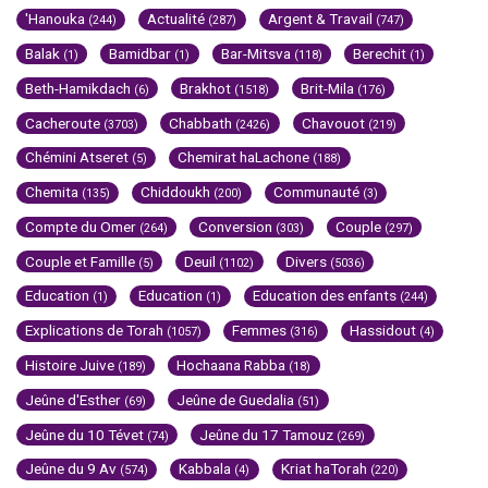
'Hanouka
Actualité
Argent & Travail
(244)
(287)
(747)
Balak
Bamidbar
Bar-Mitsva
Berechit
(1)
(1)
(118)
(1)
Beth-Hamikdach
Brakhot
Brit-Mila
(6)
(1518)
(176)
Cacheroute
Chabbath
Chavouot
(3703)
(2426)
(219)
Chémini Atseret
Chemirat haLachone
(5)
(188)
Chemita
Chiddoukh
Communauté
(135)
(200)
(3)
Compte du Omer
Conversion
Couple
(264)
(303)
(297)
Couple et Famille
Deuil
Divers
(5)
(1102)
(5036)
Education
Education
Education des enfants
(1)
(1)
(244)
Explications de Torah
Femmes
Hassidout
(1057)
(316)
(4)
Histoire Juive
Hochaana Rabba
(189)
(18)
Jeûne d'Esther
Jeûne de Guedalia
(69)
(51)
Jeûne du 10 Tévet
Jeûne du 17 Tamouz
(74)
(269)
Jeûne du 9 Av
Kabbala
Kriat haTorah
(574)
(4)
(220)