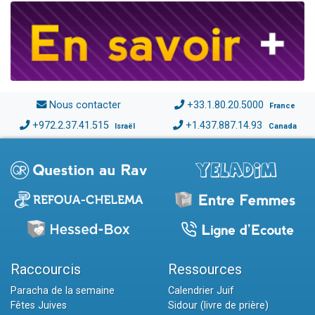
Nous contacter
+33.1.80.20.5000
France
+972.2.37.41.515
+1.437.887.14.93
Israël
Canada
Raccourcis
Ressources
Paracha de la semaine
Calendrier Juif
Fêtes Juives
Sidour (livre de prière)