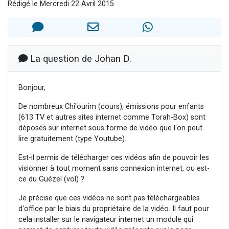
Rédigé le Mercredi 22 Avril 2015
Dovan vient de donner son Maasser
2 personnes viennent de nous rejoindre sur WhatsApp
2 personnes viennent de nous rejoindre sur WhatsApp
Malgorzata vient de donner son Maasser
La question de Johan D.
3 personnes viennent de nous rejoindre sur WhatsApp
Bonjour,
De nombreux Chi'ourim (cours), émissions pour enfants
(613 TV et autres sites internet comme Torah-Box) sont
déposés sur internet sous forme de vidéo que l'on peut
lire gratuitement (type Youtube).
Est-il permis de télécharger ces vidéos afin de pouvoir les
visionner à tout moment sans connexion internet, ou est-
ce du Guézel (vol) ?
Je précise que ces vidéos ne sont pas téléchargeables
d'office par le biais du propriétaire de la vidéo. Il faut pour
cela installer sur le navigateur internet un module qui