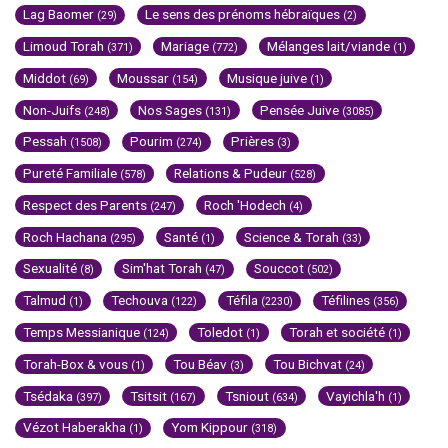
Lag Baomer
Le sens des prénoms hébraïques
(29)
(2)
Limoud Torah
Mariage
Mélanges lait/viande
(371)
(772)
(1)
Middot
Moussar
Musique juive
(69)
(154)
(1)
Non-Juifs
Nos Sages
Pensée Juive
(248)
(131)
(3085)
Pessah
Pourim
Prières
(1508)
(274)
(3)
Pureté Familiale
Relations & Pudeur
(578)
(528)
Respect des Parents
Roch 'Hodech
(247)
(4)
Roch Hachana
Santé
Science & Torah
(295)
(1)
(33)
Sexualité
Sim'hat Torah
Souccot
(8)
(47)
(502)
Talmud
Techouva
Téfila
Téfilines
(1)
(122)
(2230)
(356)
Temps Messianique
Toledot
Torah et société
(124)
(1)
(1)
Torah-Box & vous
Tou Béav
Tou Bichvat
(1)
(3)
(24)
Tsédaka
Tsitsit
Tsniout
Vayichla'h
(397)
(167)
(634)
(1)
Vézot Haberakha
Yom Kippour
(1)
(318)